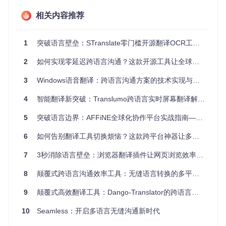
息，只针对正文、标题等核心内容进行翻译。这就像在阅读杂
志时，自动为你划出重点段落并提供注释，让注意力始终集中
相关内容推荐
在有价值的信息上。
Shadow DOM隔离渲染
技术解决了传统翻译工具破坏页面布
1
突破语言壁垒：STranslate零门槛开源翻译OCR工具全解析
局的问题。就像在原页面上覆盖一层透明的翻译膜，既保留原
文排版又叠加翻译结果，实现"所见即所译"的无缝体验。这种
2
如何实现零延迟跨语言沟通？这款开源工具让全球协作效率提升300%
技术通过关键功能模块：[src/injectors/shadowroot.js]实现，
确保翻译内容与原页面样式和谐共存。
3
Windows语音翻译：跨语言沟通方案的技术实现与应用指南
多引擎智能调度
系统好比拥有多位专业译员的翻译团队。工具
4
智能翻译新突破：Translumo跨语言实时屏幕翻译解决方案
会根据文本类型（技术文档/新闻/邮件）自动选择最优翻译引
擎，通过关键功能模块：[src/apis/trans.js]调用不同服务。技
5
突破语言边界：AFFiNE全球化协作平台实战指南——构建无缝跨文化团队知识共享体系
术文档优先使用DeepL保证专业术语准确性，日常文本则采用
百度翻译提升流畅度，这种"专人专事"的协作模式让每种内容
6
如何告别翻译工具切换烦恼？这款跨平台神器让多语言交流效率提升300%
都能获得最佳翻译效果。
7
3秒消除语言壁垒：浏览器翻译插件让网页浏览效率提升200%
图：React官方文档的实时双语翻译效果，展示智能内容识别
8
颠覆式跨语言沟通效率工具：无缝语言转换的多平台翻译解决方案
技术如何精准定位可翻译文本，alt文本：智能翻译工具在技术
文档中的双语对照效果
9
颠覆式高效翻译工具：Dango-Translator的跨语言解决方案
跨场景适配测试：从浏览器到邮件客户端的全场
10
Seamless：开启多语言无缝沟通新时代
景覆盖