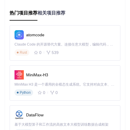
不同工作场景对翻译工具的需求如同不同环境对鞋子的要求
热门项目推荐
相关项目推荐
——办公室需要正装皮鞋，户外运动则适合运动鞋。我们在三
种核心工作场景中测试了Kiss-Translator的表现：
浏览器环境
是工具的主场，表现堪称完美。在Chrome、Firefo
x等主流浏览器中，无论是技术文档、新闻网站还是社交媒
atomcode
体，工具都能在0.3秒内完成文本识别和翻译。特别值得一提
的是代码块智能处理功能，它会自动跳过代码内容，只翻译注
Claude Code 的开源替代方案。连接任意大模型，编辑代码，运行命令，自动验证 — 全自动执行。用 Rust 构建，极致性能。 ｜ An open-source alternative to Claude Code. Connect any LLM, edit code, run commands, and verify changes — autonomously. Built in Rust for speed. Get Started
释和说明文字，避免破坏代码格式。这种精准识别就像经验丰
0
539
Rust
富的编辑，知道哪里需要翻译，哪里应该保持原样。
Thunderbird邮件客户端
中的表现同样出色。安装扩展后，邮
件加载完成即自动进行双语对照处理，重要商务邮件的核心信
MiniMax-H3
息一目了然。工具通过关键功能模块：[src/subtitle/subtitle.js]
实现的邮件内容智能分段，确保翻译结果与原文段落结构完全
MiniMax H3 是一个通用的全模态生成系统。它支持对由文本、图像、视频和音频组成的多模态上下文进行统一理解，并能生成分辨率高达 2K、时长可达 15 秒的带原生立体声音频的视频。得益于面向任务泛化的系统设计，H3 在预训练阶段就已具备广泛的多模态上下文理解与生成能力，能够出色地执行复杂的多模态指令。
对应，阅读体验如同阅读母语邮件。
0
0
Python
文档工具兼容性
方面，在Google Docs和本地Markdown编辑
器中，工具能完美处理格式化文本，保留加粗、列表等样式。
但在Excel等表格软件中，目前仅支持单元格文本翻译，复杂
公式区域还需手动选择翻译范围。开发团队表示正在优化这一
DataFlow
功能，未来版本将实现表格内容的智能识别。
基于大模型算子和工作流的高效文本大模型训练数据合成框架