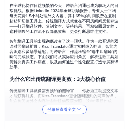
在全球化协作日益频繁的今天，跨语言沟通已成为职场人的日
常挑战。根据LinkedIn 2024年全球职场报告，专业人士平均
每天花费1.5小时处理外文内容，其中65%的时间浪费在复制
粘贴和切换工具上。传统翻译方式就像在不同房间间反复奔波
——打开翻译软件、复制文本、等待结果、再粘贴回原文档，
这种割裂的工作流不仅降低效率，更会打断思维连贯性。
智能翻译工具的出现彻底改变了这一现状。作为一款开源的双
语对照翻译扩展，Kiss-Translator通过实时嵌入翻译、智能内
容识别和多场景适配，将跨语言工作流压缩至"选中即翻译"的
瞬间完成状态。下面我们将从实际应用角度，解析这款工具如
何解决真实工作痛点，以及如何通过个性化配置打造专属翻译
助手。
为什么它比传统翻译更高效：3大核心价值
传统翻译工具就像需要预约的翻译官——你必须主动提交文本
才能获得服务。而Kiss-Translator更像随叫随到的同声传译，
能在你阅读外文内容时实时提供双语对照，这种"零操作成
本"的体验源自三大技术突破：
登录后查看全文
智能内容识别技术
如同训练有素的助理，能精准区分页面中的
核心内容与装饰元素。通过关键功能模块：[src/libs/detect.js]
分析DOM结构，工具会自动忽略广告、按钮文本等非重要信