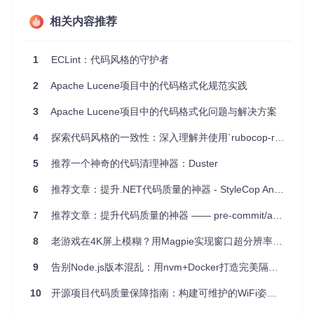
项目特点
相关内容推荐
易用性
：ECLint提供了简单直观的命令行工具，支持一键
检查、修复和设置推断。
1
ECLint：代码风格的守护者
灵活性
：允许用户通过命令行参数覆盖
.editorconfig
中
的设定，满足特定场景需求。
2
Apache Lucene项目中的代码格式化规范实践
兼容性强
：支持多种编程语言，并且可以自定义代码块注
3
Apache Lucene项目中的代码格式化问题与解决方案
释的起始、结束符号。
可扩展性
：不仅有CLI，还有TypeScript/JavaScript API和
4
探索代码风格的一致性：深入理解并使用`rubocop-rails_config`
Gulp插件，方便与其他工具集成。
自动化修复
：通过
eclint fix
命令，可以自动修复不符
5
推荐一个神奇的代码清理神器：Duster
合规范的代码，提高工作效率。
安装与使用
6
推荐文章：提升.NET代码质量的神器 - StyleCop Analyzers
要安装ECLint，请运行：
7
推荐文章：提升代码质量的神器 —— pre-commit/action
8
老游戏在4K屏上模糊？用Magpie实现窗口超分辨率增强
然后，你可以使用以下命令进行操作：
9
告别Node.js版本混乱：用nvm+Docker打造完美隔离开发环境
检查代码风格：
eclint check [files...]
10
开源项目代码质量保障指南：构建可维护的WiFi姿态估计系统
自动修复问题：
eclint fix [files...]