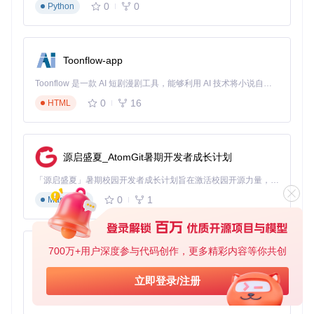
0
0
Python
Toonflow-app
Toonflow 是一款 AI 短剧漫剧工具，能够利用 AI 技术将小说自动转化为剧本，并结合 AI 生成的图片和视频，实现高效的短剧创作。借助 Toonflow，可以轻松完成从文字到影像的全流程，让短剧制作变得更加智能与便捷。
0
16
HTML
源启盛夏_AtomGit暑期开发者成长计划
「源启盛夏」暑期校园开发者成长计划旨在激活校园开源力量，通过积分激励、认证扶持、资源倾斜等形式，引导高校组织和开发者完成「入驻 — 建项目 — 做贡献 — 获认证 — 得资源」的完整闭环。无论你是想带领社团入驻平台的组织者，还是希望用代码贡献证明自己的开发者，都能在这里找到属于你的成长路径。
0
1
Markdown
700万+用户深度参与代码创作，更多精彩内容等你共创
AionUi
免费、本地、开源的 24/7 全天候 Cowork 应用，以及适用于 Gemini CLI、Claude Code、Codex、OpenCode、Qwen Code、Goose CLI、Auggie 等的 OpenClaw | 🌟 喜欢就点star吧
立即登录/注册
0
6
TypeScript