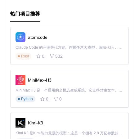
推断配置：
eclint infer [files...]
热门项目推荐
总结
ECLint是提高代码质量和团队协作效率的一款利器。无论你是
个人开发者还是团队成员，这个工具都能帮助你轻松维护一致
atomcode
性的代码风格，使你的项目更加专业。赶快将其纳入你的开发
工具箱，享受优雅编码的乐趣吧！
Claude Code 的开源替代方案。连接任意大模型，编辑代码，运行命令，自动验证 — 全自动执行。用 Rust 构建，极致性能。 ｜ An open-source alternative to Claude Code. Connect any LLM, edit code, run commands, and verify changes — autonomously. Built in Rust for speed. Get Started
0
532
Rust
MiniMax-H3
MiniMax H3 是一个通用的全模态生成系统。它支持对由文本、图像、视频和音频组成的多模态上下文进行统一理解，并能生成分辨率高达 2K、时长可达 15 秒的带原生立体声音频的视频。得益于面向任务泛化的系统设计，H3 在预训练阶段就已具备广泛的多模态上下文理解与生成能力，能够出色地执行复杂的多模态指令。
0
0
Python
Kimi-K3
Kimi K3 是Kimi能力最强的模型：这是一个拥有 2.8 万亿参数的混合专家（MoE）模型，具备原生视觉理解能力，并支持 100 万 token 的上下文窗口。