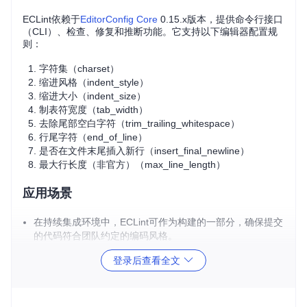
ECLint依赖于
EditorConfig Core
0.15.x版本，提供命令行接口
（CLI）、检查、修复和推断功能。它支持以下编辑器配置规
则：
字符集（charset）
缩进风格（indent_style）
缩进大小（indent_size）
制表符宽度（tab_width）
去除尾部空白字符（trim_trailing_whitespace）
行尾字符（end_of_line）
是否在文件末尾插入新行（insert_final_newline）
最大行长度（非官方）（max_line_length）
应用场景
在持续集成环境中，ECLint可作为构建的一部分，确保提交
的代码符合团队约定的编码风格。
开发者个人可以集成到自己的开发流程中，实时检查并修正
登录后查看全文
代码风格问题。
对于有大量历史代码的项目，可以批量处理文件，统一代码
风格。