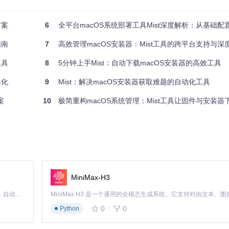
维护老旧设备还是测试最新功能，都能找到合适的系统版本。
方案
6
全平台macOS系统部署工具Mist深度解析：从基础配
s/Mist/raw/d117be7d53794f6dbebea6713acc23cd41b5df54/README Res
指南
7
高效管理macOS安装器：Mist工具的跨平台支持与深
工具
8
5分钟上手Mist：自动下载macOS安装器的高效工具
，满足不同场景的需求。它就像一位技艺精湛的工匠，能将原始材料打造成各
体化
9
Mist：解决macOS安装器获取难题的自动化工具
案
10
极简重构macOS系统管理：Mist工具让固件与安装器下载
是一个下载工具，更是一个完整的 macOS 安装介质制作中心。
MiniMax-H3
Claude Code 的开源替代方案。连接任意大模型，编辑代码，运行命令，自动验证 — 全自动执行。用 Rust 构建，极致性能。 ｜ An open-source alternative to Claude Code. Connect any LLM, edit code, run commands, and verify changes — autonomously. Built in Rust for speed. Get Started
0
0
Python
 为 IT 管理员提供了一套完整的解决方案，使其能够轻松维护企业内所有 