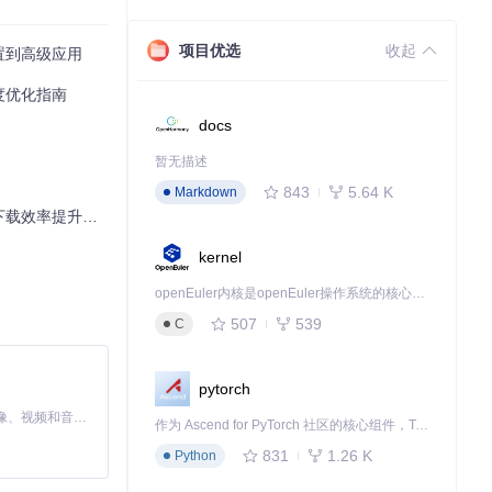
项目优选
收起
置到高级应用
ources/Exampl
度优化指南
docs
种实用的工具。
暂无描述
843
5.64 K
Markdown
效率提升10倍
kernel
openEuler内核是openEuler操作系统的核心，既是系统性能与稳定性的基石，也是连接处理器、设备与服务的桥梁。
507
539
C
pytorch
MiniMax H3 是一个通用的全模态生成系统。它支持对由文本、图像、视频和音频组成的多模态上下文进行统一理解，并能生成分辨率高达 2K、时长可达 15 秒的带原生立体声音频的视频。得益于面向任务泛化的系统设计，H3 在预训练阶段就已具备广泛的多模态上下文理解与生成能力，能够出色地执行复杂的多模态指令。
作为 Ascend for PyTorch 社区的核心组件，TorchNPU 是昇腾专为 PyTorch 打造的深度学习适配插件，使 PyTorch 框架能够直接调用昇腾 NPU，为开发者提供昇腾 AI 处理器的超强算力。
Mac 设备的系
831
1.26 K
Python