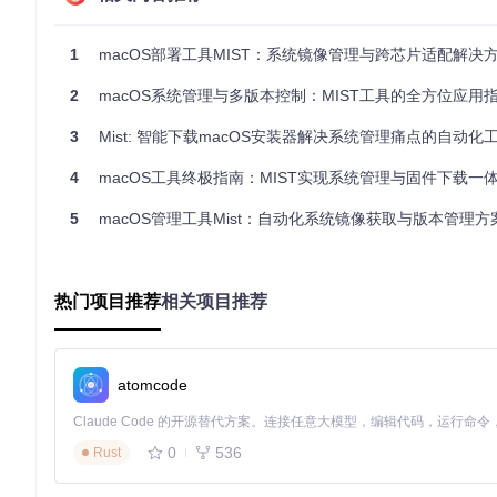
这种多版本支持使得 Mist 能够适应不同的使用场景，无论是
1
macOS部署工具MIST：系统镜像管理与跨芯片适配解决
![Mist应用界面](https://raw.gitcode.com/GitHub_Trending/mi
e.png?utm_source=gitcode_repo_files)
2
macOS系统管理与多版本控制：MIST工具的全方位应用
多样化输出格式：打造你的专属安装介质
3
Mist: 智能下载macOS安装器解决系统管理痛点的自动化
Mist 不仅能下载原始安装文件，还提供了多种格式转换功能
4
macOS工具终极指南：MIST实现系统管理与固件下载一
支持的输出格式包括：
5
macOS管理工具Mist：自动化系统镜像获取与版本管理方
标准 DMG 磁盘镜像：适合本地备份和分发
ISO 格式文件：适用于虚拟机安装和跨平台使用
可启动安装器：直接制作成启动盘，方便系统部署
固件文件：针对特定硬件的底层系统组件
热门项目推荐
相关项目推荐
这种多样化的输出能力大大扩展了 Mist 的应用范围，使其不仅
应用场景：Mist在不同角色中的价值体现
atomcode
企业环境部署：标准化系统管理的利器
0
536
Rust
在企业环境中，系统标准化是提高管理效率和安全性的关键。Mist
统版本一致性。