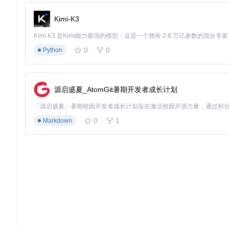
某教育机构的 IT 部门通过 Mist 实现了以下改进：
Kimi-K3
建立了内部 macOS 版本库，统一管理各版本安装文件
为不同年份的 Mac 设备定制了兼容的系统版本
实现了安装介质的自动化生成和分发
0
0
Python
将系统部署时间从原来的2小时缩短至15分钟
通过 Mist，管理员可以确保所有教学设备都运行在经过测试的
源启盛夏_AtomGit暑期开发者成长计划
开发测试流程：跨版本兼容性验证的保障
对于 macOS 应用开发者来说，确保软件在不同系统版本上的兼
0
1
Markdown
典型的开发测试流程优化包括：
根据目标用户群体分布，使用 Mist 下载相应的 macOS 版本
在虚拟机中快速部署多个测试环境
针对特定版本进行回归测试
捕获不同系统版本下的兼容性问题
这种方法不仅节省了测试环境准备时间，还提高了应用的兼容性
个人用户系统维护：掌控你的 macOS 体验
对于普通 Mac 用户，Mist 同样是一个强大的系统维护工具