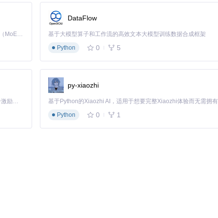
DataFlow
Kimi K3 是Kimi能力最强的模型：这是一个拥有 2.8 万亿参数的混合专家（MoE）模型，具备原生视觉理解能力，并支持 100 万 token 的上下文窗口。
基于大模型算子和工作流的高效文本大模型训练数据合成框架
0
5
Python
稳定版本上，同时能够快速响应新的系统需求。
py-xiaozhi
容性至关重要。Mist 为开发团队提供了便捷的测试环境准备工具，大幅
「源启盛夏」暑期校园开发者成长计划旨在激活校园开源力量，通过积分激励、认证扶持、资源倾斜等形式，引导高校组织和开发者完成「入驻 — 建项目 — 做贡献 — 获认证 — 得资源」的完整闭环。无论你是想带领社团入驻平台的组织者，还是希望用代码贡献证明自己的开发者，都能在这里找到属于你的成长路径。
0
1
Python
和稳定性，最终提升用户体验。
。它让用户能够自主管理系统版本，不再受限于苹果的推送更新。