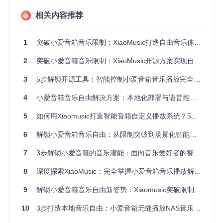
xiaomusic通过创新的技术架构破解了这些难题。其核心原理
类似音乐领域的"翻译官"：一方面与小爱音箱建立通信通道，
相关内容推荐
另一方面管理本地音乐库和下载资源，将用户语音指令精准转
化为实际播放动作。这种"中间人"架构既保持了语音交互的便
捷性，又突破了商业音乐服务的限制。
1
突破小爱音箱音乐限制：XiaoMusic打造自由音乐体验全攻略
构建高效部署环境
2
突破小爱音箱音乐限制：XiaoMusic开源方案实现自由播放全指南
部署xiaomusic系统就像搭建一个微型音乐服务器，需要合理
3
5步解锁开源工具：智能控制小爱音箱音乐播放完全指南
规划资源分配和网络配置。以下是经过实践验证的部署流程：
4
小爱音箱音乐自由解决方案：本地化部署与语音控制全攻略
准备基础环境
5
如何用Xiaomusic打造智能音箱自定义播放系统？5个步骤开启本地音乐自由
在开始部署前，请确保您的系统满足以下条件：
6
解锁小爱音箱音乐自由：从限制突破到场景化智能播放的全攻略
Docker Engine 20.10以上版本
至少2GB可用存储空间（音乐文件会持续增长）
7
3步解锁小爱音箱的音乐潜能：面向音乐爱好者的智能改造指南
稳定的互联网连接（用于音乐下载和设备通信）
8
深度探索XiaoMusic：完全掌握小爱音箱音乐播放解锁技术
⚠️ 常见误区：认为树莓派等低功耗设备足以运行系统。实
际上，音乐转码和网络请求需要一定计算资源，推荐使用
9
解锁小爱音箱音乐自由新姿势：Xiaomusic突破限制全攻略
至少双核CPU的设备。
10
3步打造本地音乐自由：小爱音箱无缝播放NAS音乐的完整解决方案
实施容器化部署