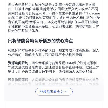
您是否也曾经历过这样的场景：对着小爱音箱说出想听的歌
曲，却被冰冷的"该歌曲暂无版权"回应浇灭兴致？或者在不同
房间的音箱间切换音乐时，不得不拿出手机重新操作？xiaomu
sic项目正是为打破这些束缚而生，通过开源技术栈让您的小爱
音箱真正实现"音乐自由"。本文将系统讲解如何从零开始构建
个性化的小爱音箱音乐系统，涵盖部署优化、功能扩展到日常
运维的完整知识体系。
剖析智能音箱音乐播放的核心痛点
智能音箱本应是音乐体验的入口，却常常成为体验瓶颈。深入
分析当前主流解决方案，我们发现三个结构性矛盾：
资源访问限制
：商业音乐服务普遍采用DRM保护和地域限制，
导致大量优质音乐内容无法通过语音指令直接播放。据第三方
统计，用户语音请求失败案例中，版权问题占比高达62%。
设备协同障碍
：多房间音箱设备间的音乐流转需要复杂的账号
绑定和权限配置，普通用户难以掌握。某调研显示，83%的多
设备家庭仅使用单设备播放功能。
登录后查看全文
个性化缺失
：现有系统无法识别家庭成员的音乐偏好，也难以
整合本地收藏与在线资源，形成"信息孤岛"。