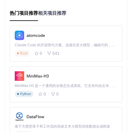
容器化部署是保证系统稳定性和迁移性的最佳实践。以下是两
种部署方案的对比：
热门项目推荐
相关项目推荐
操作复
维护难
部署方式
适用场景
杂度
度
标准Docker命
快速测试、单设备
atomcode
⭐⭐
⭐⭐
令
部署
Claude Code 的开源替代方案。连接任意大模型，编辑代码，运行命令，自动验证 — 全自动执行。用 Rust 构建，极致性能。 ｜ An open-source alternative to Claude Code. Connect any LLM, edit code, run commands, and verify changes — autonomously. Built in Rust for speed. Get Started
多服务协同、生产
Docker Comp
⭐⭐⭐
⭐
0
541
ose
环境
Rust
标准部署命令
（适合初次体验）：
MiniMax-H3
# 创建数据存储目录
mkdir
 -p ~/xiaomusic/{music,config}

MiniMax H3 是一个通用的全模态生成系统。它支持对由文本、图像、视频和音频组成的多模态上下文进行统一理解，并能生成分辨率高达 2K、时长可达 15 秒的带原生立体声音频的视频。得益于面向任务泛化的系统设计，H3 在预训练阶段就已具备广泛的多模态上下文理解与生成能力，能够出色地执行复杂的多模态指令。
0
0
Python
# 启动容器
docker run -d \

  --name xiaomusic \

  -p 8090:8090 \

  -v ~/xiaomusic/music:/app/music \

DataFlow
  -v ~/xiaomusic/config:/app/conf \

基于大模型算子和工作流的高效文本大模型训练数据合成框架
  --restart unless-stopped \
