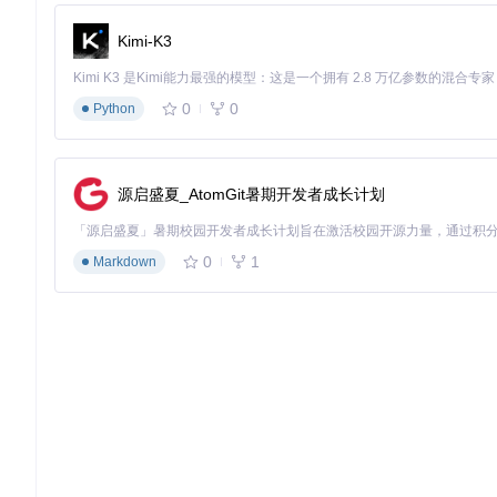
Kimi-K3
0
0
Python
源启盛夏_AtomGit暑期开发者成长计划
0
1
Markdown