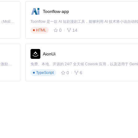
Toonflow-app
Kimi K3 是Kimi能力最强的模型：这是一个拥有 2.8 万亿参数的混合专家（MoE）模型，具备原生视觉理解能力，并支持 100 万 token 的上下文窗口。
0
14
HTML
AionUi
「源启盛夏」暑期校园开发者成长计划旨在激活校园开源力量，通过积分激励、认证扶持、资源倾斜等形式，引导高校组织和开发者完成「入驻 — 建项目 — 做贡献 — 获认证 — 得资源」的完整闭环。无论你是想带领社团入驻平台的组织者，还是希望用代码贡献证明自己的开发者，都能在这里找到属于你的成长路径。
0
6
TypeScript