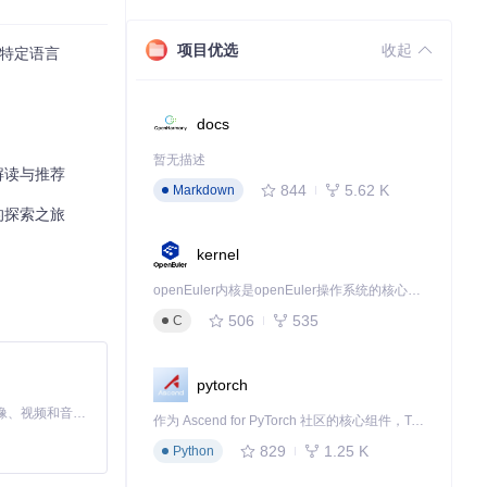
项目优选
收起
领域特定语言
docs
暂无描述
度解读与推荐
844
5.62 K
Markdown
构的探索之旅
kernel
openEuler内核是openEuler操作系统的核心，既是系统性能与稳定性的基石，也是连接处理器、设备与服务的桥梁。
506
535
C
pytorch
MiniMax H3 是一个通用的全模态生成系统。它支持对由文本、图像、视频和音频组成的多模态上下文进行统一理解，并能生成分辨率高达 2K、时长可达 15 秒的带原生立体声音频的视频。得益于面向任务泛化的系统设计，H3 在预训练阶段就已具备广泛的多模态上下文理解与生成能力，能够出色地执行复杂的多模态指令。
作为 Ascend for PyTorch 社区的核心组件，TorchNPU 是昇腾专为 PyTorch 打造的深度学习适配插件，使 PyTorch 框架能够直接调用昇腾 NPU，为开发者提供昇腾 AI 处理器的超强算力。
829
1.25 K
Python