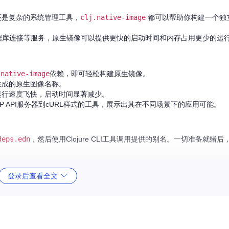
还是复杂的系统管理工具，
clj.native-image
都可以帮助你构建一个独
PI或数据库连接等服务，原生镜像可以提供更快的启动时间和内存占用更少的运
.native-image
依赖，即可轻松构建原生镜像。
生成的原生图像名称。
件运行速度飞快，启动时间显著减少。
TP API服务器到cURL样式的工具，展示出其在不同场景下的应用可能。
deps.edn
，然后使用Clojure CLI工具调用提供的别名。一切准备就绪
登录后查看全文
ue或Pull Request。让我们一起使
clj.native-image
更加完善！
阔的技术探索领域，让原生可执行文件的制作变得触手可及。赶快尝试一下，开启