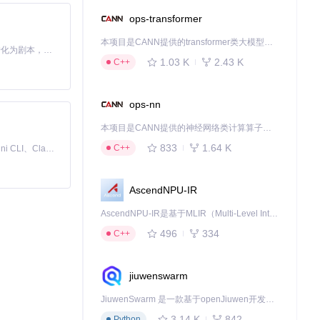
ops-transformer
本项目是CANN提供的transformer类大模型算子库，实现网络在NPU上加速计算。
Toonflow 是一款 AI 短剧漫剧工具，能够利用 AI 技术将小说自动转化为剧本，并结合 AI 生成的图片和视频，实现高效的短剧创作。借助 Toonflow，可以轻松完成从文字到影像的全流程，让短剧制作变得更加智能与便捷。
1.03 K
2.43 K
C++
ops-nn
本项目是CANN提供的神经网络类计算算子库，实现网络在NPU上加速计算。
833
1.64 K
C++
免费、本地、开源的 24/7 全天候 Cowork 应用，以及适用于 Gemini CLI、Claude Code、Codex、OpenCode、Qwen Code、Goose CLI、Auggie 等的 OpenClaw | 🌟 喜欢就点star吧
AscendNPU-IR
AscendNPU-IR是基于MLIR（Multi-Level Intermediate Representation）构建的，面向昇腾亲和算子编译时使用的中间表示，提供昇腾完备表达能力，通过编译优化提升昇腾AI处理器计算效率，支持通过生态框架使能昇腾AI处理器与深度调优
496
334
C++
jiuwenswarm
JiuwenSwarm 是一款基于openJiuwen开发的智能AI Agent，它能够将大语言模型的强大能力，通过你日常使用的各类通讯应用，直接延伸至你的指尖。
3.14 K
842
Python