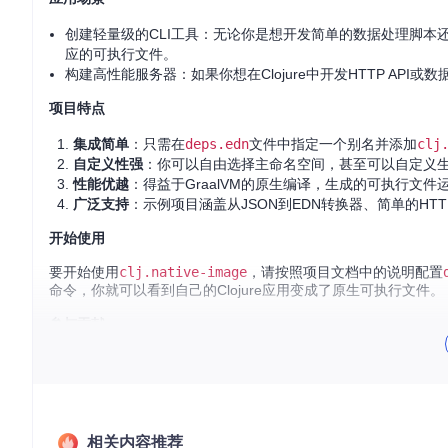
创建轻量级的CLI工具：无论你是想开发简单的数据处理脚本
应的可执行文件。
构建高性能服务器：如果你想在Clojure中开发HTTP A
项目特点
集成简单
：只需在
deps.edn
文件中指定一个别名并添加
clj
自定义性强
：你可以自由选择主命名空间，甚至可以自定义
性能优越
：得益于GraalVM的原生编译，生成的可执行文
广泛支持
：示例项目涵盖从JSON到EDN转换器、简单的HT
开始使用
要开始使用
clj.native-image
，请按照项目文档中的说明配置
命令，你就可以看到自己的Clojure应用变成了原生可执行文件。
参与贡献
如果你有任何问题、建议或者想要贡献代码，请访问项目仓库并提交Iss
总结来说，
clj.native-image
为Clojure开发者提供了更广
e原生应用之旅吧！
相关内容推荐