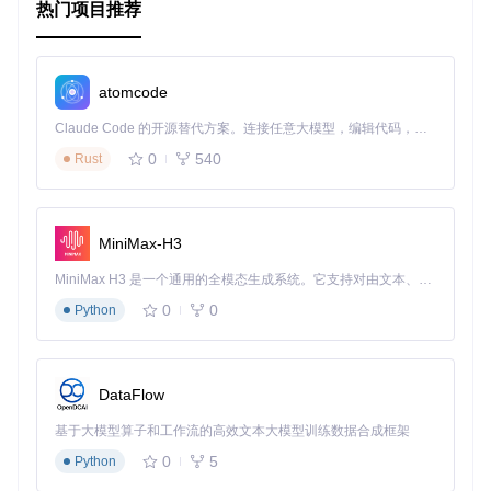
# 其他配置选项...
热门项目推荐
以上是 QB Sync 开源项目的目录结构、启动文件和配置文件
的介绍。希望这些信息能帮助你更好地理解和使用该项目。
atomcode
Claude Code 的开源替代方案。连接任意大模型，编辑代码，运行命令，自动验证 — 全自动执行。用 Rust 构建，极致性能。 ｜ An open-source alternative to Claude Code. Connect any LLM, edit code, run commands, and verify changes — autonomously. Built in Rust for speed. Get Started
0
540
Rust
MiniMax-H3
MiniMax H3 是一个通用的全模态生成系统。它支持对由文本、图像、视频和音频组成的多模态上下文进行统一理解，并能生成分辨率高达 2K、时长可达 15 秒的带原生立体声音频的视频。得益于面向任务泛化的系统设计，H3 在预训练阶段就已具备广泛的多模态上下文理解与生成能力，能够出色地执行复杂的多模态指令。
0
0
Python
DataFlow
基于大模型算子和工作流的高效文本大模型训练数据合成框架
0
5
Python