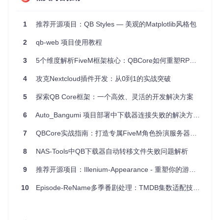
def
main
():

# 初始化配置
    config.init()

1
推荐开源项目：QB Styles — 美观的Matplotlib风格包
# 启动应用程序
print
(
"应用程序已启动"
)

2
qb-web 项目使用教程
if
 __name__ == 
"__main__"
:

3
5个维度解析FiveM框架核心：QBCore如何重塑RP服务器开发
4
攻克Nextcloud插件开发：从0到1的实战突破
3. 项目的配置文件介绍
5
探索QB Core框架：一个高效、灵活的开发解决方案
src/config.py
是项目的配置文件。它包含了项目的各种配
6
Auto_Bangumi 项目部署中下载器连接失败的解决方案分析
置选项，如数据库连接、日志级别等。
7
QBCore实战指南：打造专属FiveM角色扮演服务器的终极框架
# src/config.py
8
NAS-Tools中QB下载器自动转移文件失败问题解析
def
init
():

9
推荐开源项目：Illenium-Appearance - 重塑你的游戏人物外观
# 初始化配置
global
 db_connection

10
    db_connection = 
Episode-ReName多季番剧处理：TMDB集数适配技术详解
"mysql://user:password@localhost/dbna
global
 log_level

    log_level = 
"DEBUG"