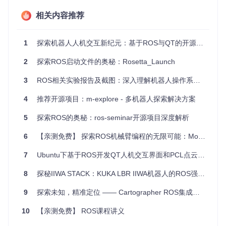
应用场景
相关内容推荐
无论你是想为一个新的机器人平台制定规范，还是正在优化现
有的模拟环境，
urdf_tutorial
都提供了必要的指导。这些
1
探索机器人人机交互新纪元：基于ROS与QT的开源项目推荐
教程适用于ROS开发人员、机器人工程师以及对机器人建模感
兴趣的任何人。通过学习，你可以:
2
探索ROS启动文件的奥秘：Rosetta_Launch
在Rviz中创建逼真的机器人模拟预览。
3
ROS相关实验报告及截图：深入理解机器人操作系统的实用工具
设定机器人的关节行为，使其能在仿真环境中自由移动。
理解机器人动力学，包括碰撞检测和物理特性。
4
推荐开源项目：m-explore - 多机器人探索解决方案
使用Gazebo进行详细的机器人行为仿真。
5
探索ROS的奥秘：ros-seminar开源项目深度解析
项目特点
6
【亲测免费】 探索ROS机械臂编程的无限可能：MoveIt与视觉应用的完美结合
易学易用
：每个教程都以逐步的方式解释，适合不同水平的
读者。
7
Ubuntu下基于ROS开发QT人机交互界面和PCL点云处理软件
实践导向
：通过实际操作，让你深入理解URDF的每一个概
8
念。
探秘IIWA STACK：KUKA LBR IIWA机器人的ROS强大工具包
全面覆盖
：从基本的机器人模型构造到复杂的物理特性设
9
探索未知，精准定位 —— Cartographer ROS集成项目深度揭秘
置，无所不包。
兼容性好
：适用于ROS的多个版本，确保长期的学习价值。
10
【亲测免费】 ROS课程讲义
总之，如果你正寻找一种系统性学习和应用URDF的方法，那