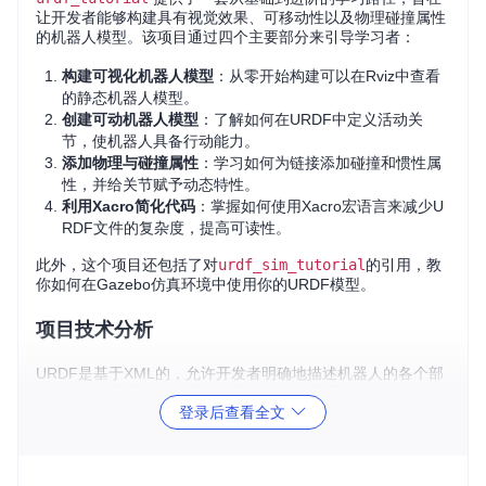
让开发者能够构建具有视觉效果、可移动性以及物理碰撞属性
的机器人模型。该项目通过四个主要部分来引导学习者：
构建可视化机器人模型
：从零开始构建可以在Rviz中查看
的静态机器人模型。
创建可动机器人模型
：了解如何在URDF中定义活动关
节，使机器人具备行动能力。
添加物理与碰撞属性
：学习如何为链接添加碰撞和惯性属
性，并给关节赋予动态特性。
利用Xacro简化代码
：掌握如何使用Xacro宏语言来减少U
RDF文件的复杂度，提高可读性。
此外，这个项目还包括了对
urdf_sim_tutorial
的引用，教
你如何在Gazebo仿真环境中使用你的URDF模型。
项目技术分析
URDF是基于XML的，允许开发者明确地描述机器人的各个部
分（如链接和关节），并定义它们之间的关系。
urdf_tutori
登录后查看全文
al
教程不仅覆盖了基础语法，还涉及到了更高级的主题，如
使用Xacro进行代码组织。Xacro是一个内置于ROS中的宏处
理器，可以将复杂的XML代码简化成易于管理和理解的形式。