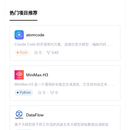
么
urdf_tutorial
绝对是你不容错过的资源。立即加入，开
启你的机器人模型构建之旅吧！
热门项目推荐
atomcode
Claude Code 的开源替代方案。连接任意大模型，编辑代码，运行命令，自动验证 — 全自动执行。用 Rust 构建，极致性能。 ｜ An open-source alternative to Claude Code. Connect any LLM, edit code, run commands, and verify changes — autonomously. Built in Rust for speed. Get Started
0
540
Rust
MiniMax-H3
MiniMax H3 是一个通用的全模态生成系统。它支持对由文本、图像、视频和音频组成的多模态上下文进行统一理解，并能生成分辨率高达 2K、时长可达 15 秒的带原生立体声音频的视频。得益于面向任务泛化的系统设计，H3 在预训练阶段就已具备广泛的多模态上下文理解与生成能力，能够出色地执行复杂的多模态指令。
0
0
Python
DataFlow
基于大模型算子和工作流的高效文本大模型训练数据合成框架