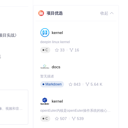
一个更加个性化
项目优选
收起
》
kernel
的项目实战》
deepin linux kernel
33
16
C
统
docs
暂无描述
843
5.64 K
Markdown
kernel
MiniMax H3 是一个通用的全模态生成系统。它支持对由文本、图像、视频和音频组成的多模态上下文进行统一理解，并能生成分辨率高达 2K、时长可达 15 秒的带原生立体声音频的视频。得益于面向任务泛化的系统设计，H3 在预训练阶段就已具备广泛的多模态上下文理解与生成能力，能够出色地执行复杂的多模态指令。
openEuler内核是openEuler操作系统的核心，既是系统性能与稳定性的基石，也是连接处理器、设备与服务的桥梁。
507
539
C