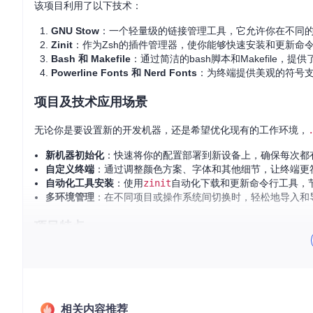
该项目利用了以下技术：
GNU Stow
：一个轻量级的链接管理工具，它允许你在不同
Zinit
：作为Zsh的插件管理器，使你能够快速安装和更新命
Bash 和 Makefile
：通过简洁的bash脚本和Makefile，
Powerline Fonts 和 Nerd Fonts
：为终端提供美观的符号
项目及技术应用场景
无论你是要设置新的开发机器，还是希望优化现有的工作环境，
新机器初始化
：快速将你的配置部署到新设备上，确保每次都
自定义终端
：通过调整颜色方案、字体和其他细节，让终端更
自动化工具安装
：使用
zinit
自动化下载和更新命令行工具，
多环境管理
：在不同项目或操作系统间切换时，轻松地导入和
项目特点
易于安装和更新
：只需运行
make setup
即可开始，后续的更
跨平台兼容性
：基于Manjaro Linux和KDE Plasma，
高度自定义
：提供的命令允许你根据需求重新安装、更新甚
社区贡献
：受到了其他优秀开发者的工作启发，持续迭代和
相关内容推荐