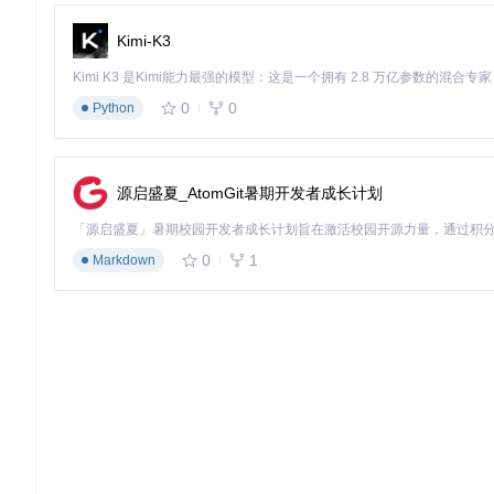
Kimi-K3
0
0
Python
源启盛夏_AtomGit暑期开发者成长计划
0
1
Markdown