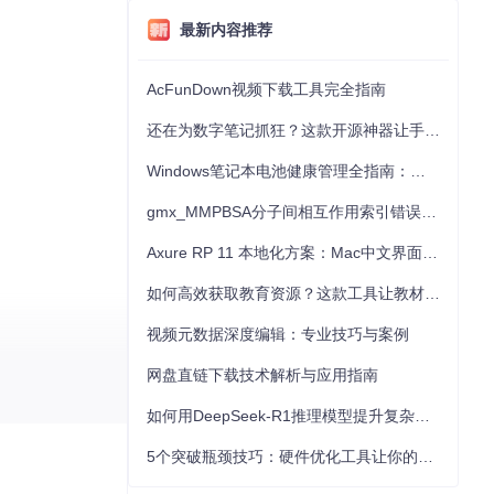
最新内容推荐
AcFunDown视频下载工具完全指南
还在为数字笔记抓狂？这款开源神器让手写批注效率提升300%
Windows笔记本电池健康管理全指南：从根源解决电池损耗问题
gmx_MMPBSA分子间相互作用索引错误的深度诊断与解决
Axure RP 11 本地化方案：Mac中文界面优化与原型设计工具汉化全指南
如何高效获取教育资源？这款工具让教材下载效率提升80%
视频元数据深度编辑：专业技巧与案例
网盘直链下载技术解析与应用指南
如何用DeepSeek-R1推理模型提升复杂任务解决能力：完整指南
5个突破瓶颈技巧：硬件优化工具让你的电脑性能提升30%