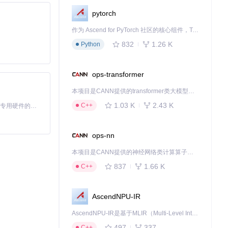
pytorch
作为 Ascend for PyTorch 社区的核心组件，TorchNPU 是昇腾专为 PyTorch 打造的深度学习适配插件，使 PyTorch 框架能够直接调用昇腾 NPU，为开发者提供昇腾 AI 处理器的超强算力。
832
1.26 K
Python
ops-transformer
本项目是CANN提供的transformer类大模型算子库，实现网络在NPU上加速计算。
1.03 K
2.43 K
C++
基于Python的Xiaozhi AI，适用于想要完整Xiaozhi体验而无需拥有专用硬件的用户。
ops-nn
本项目是CANN提供的神经网络类计算算子库，实现网络在NPU上加速计算。
837
1.66 K
C++
AscendNPU-IR
AscendNPU-IR是基于MLIR（Multi-Level Intermediate Representation）构建的，面向昇腾亲和算子编译时使用的中间表示，提供昇腾完备表达能力，通过编译优化提升昇腾AI处理器计算效率，支持通过生态框架使能昇腾AI处理器与深度调优
497
337
C++