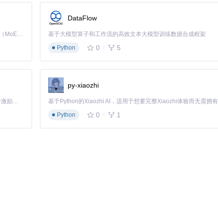
DataFlow
Kimi K3 是Kimi能力最强的模型：这是一个拥有 2.8 万亿参数的混合专家（MoE）模型，具备原生视觉理解能力，并支持 100 万 token 的上下文窗口。
基于大模型算子和工作流的高效文本大模型训练数据合成框架
0
5
Python
py-xiaozhi
「源启盛夏」暑期校园开发者成长计划旨在激活校园开源力量，通过积分激励、认证扶持、资源倾斜等形式，引导高校组织和开发者完成「入驻 — 建项目 — 做贡献 — 获认证 — 得资源」的完整闭环。无论你是想带领社团入驻平台的组织者，还是希望用代码贡献证明自己的开发者，都能在这里找到属于你的成长路径。
0
1
Python