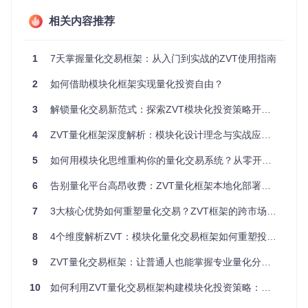
指标工程是量化策略的核心竞争力，ZVT提供了从基础指标到
相关内容推荐
复杂因子的完整计算体系。开发者可通过继承
Factor
基类快
速实现自定义指标，框架内置的向量化计算引擎能高效处理千
万级数据量。
1
7天掌握量化交易框架：从入门到实战的ZVT使用指南
# 布林带指标实现示例
2
如何借助模块化框架实现量化投资自由？
class
BollFactor
(
TechnicalFactor
):

def
compute
(
self, entity, df
):

3
解锁量化交易新范式：探索ZVT模块化投资策略开发框架
        df[
'mid'
] = df[
'close'
].rolling(window=
20
).mean()

        df[
'std'
] = df[
'close'
].rolling(window=
20
).std()

4
ZVT量化框架深度解析：模块化设计理念与实战应用指南
        df[
'upper'
] = df[
'mid'
] + 
2
 * df[
'std'
]

        df[
'lower'
] = df[
'mid'
] - 
2
 * df[
'std'
]

5
如何用模块化思维重构你的量化交易系统？从零开始掌握ZVT量化交易框架
return
 df[[
'mid'
, 
'upper'
, 
'lower'
6
告别量化平台高昂收费：ZVT量化框架本地化部署与实战指南（2025最新版）
ZVT的指标工程系统支持多时间维度计算，同一因子可同时应
7
3大核心优势如何重塑量化交易？ZVT框架的跨市场应用与模块化实践
用于日线、周线等不同周期数据。通过因子组合器（FactorCo
mposer），开发者能实现多因子加权、逻辑组合等高级操
作，构建符合特定市场环境的指标体系。
8
4个维度解析ZVT：模块化量化交易框架如何重塑投资策略开发
9
ZVT量化交易框架：让普通人也能掌握专业量化分析的开源工具
优化策略验证与执行流程
10
如何利用ZVT量化交易框架构建模块化投资策略：从入门到实践