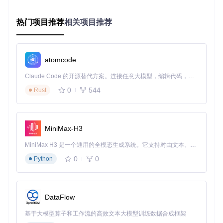
策略验证引擎是确保量化模型有效性的关键组件。ZVT采用增
量式回测架构，通过事件回放机制模拟真实市场环境，支持分
热门项目推荐
相关项目推荐
钟级到日线级的多粒度回测。其核心优势在于：
历史数据与实时行情的无缝衔接，确保回测结果的前瞻性
内置的交易成本模型，支持滑点、佣金等精细化参数设置
atomcode
多维度绩效评估指标，包括夏普比率、最大回撤、胜率等
关键数据
Claude Code 的开源替代方案。连接任意大模型，编辑代码，运行命令，自动验证 — 全自动执行。用 Rust 构建，极致性能。 ｜ An open-source alternative to Claude Code. Connect any LLM, edit code, run commands, and verify changes — autonomously. Built in Rust for speed. Get Started
策略执行阶段，ZVT提供了模拟交易与实盘交易的统一接口。
0
544
Rust
通过
SimAccount
类可快速构建虚拟交易环境，验证策略在不
同资金规模下的表现；而实盘模块则支持对接多家券商API，
实现策略的自动化执行。
MiniMax-H3
MiniMax H3 是一个通用的全模态生成系统。它支持对由文本、图像、视频和音频组成的多模态上下文进行统一理解，并能生成分辨率高达 2K、时长可达 15 秒的带原生立体声音频的视频。得益于面向任务泛化的系统设计，H3 在预训练阶段就已具备广泛的多模态上下文理解与生成能力，能够出色地执行复杂的多模态指令。
探索跨市场策略开发实践
0
0
Python
ZVT的模块化设计使其特别适合跨市场策略开发。通过统一的
抽象接口，开发者可轻松构建覆盖股票、期货、ETF等多品种
的综合性策略。以下是两个典型应用场景：
DataFlow
场景一：跨境套利策略
基于大模型算子和工作流的高效文本大模型训练数据合成框架
利用A股与港股市场的估值差异，通过ZVT的跨市场数据接口