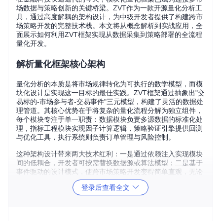
场数据与策略创新的关键桥梁。ZVT作为一款开源量化分析工
具，通过高度解耦的架构设计，为中级开发者提供了构建跨市
场策略开发的完整技术栈。本文将从概念解析到实战应用，全
面展示如何利用ZVT框架实现从数据采集到策略部署的全流程
量化开发。
解析量化框架核心架构
量化分析的本质是将市场规律转化为可执行的数学模型，而模
块化设计是实现这一目标的最佳实践。ZVT框架通过抽象出"交
易标的-市场参与者-交易事件"三元模型，构建了灵活的数据处
理管道。其核心优势在于将复杂的量化流程分解为独立组件，
每个模块专注于单一职责：数据模块负责多源数据的标准化处
理，指标工程模块实现因子计算逻辑，策略验证引擎提供回测
与优化工具，执行系统则负责订单管理与风险控制。
这种架构设计带来两大技术红利：一是通过依赖注入实现模块
间的低耦合，开发者可按需替换数据源或算法模型；二是基于
事件驱动的设计模式，使跨市场策略开发变得简单直观，无论
是A股、港股还是美股市场，都能通过统一接口进行策略部
登录后查看全文
署。
构建多因子指标工程系统