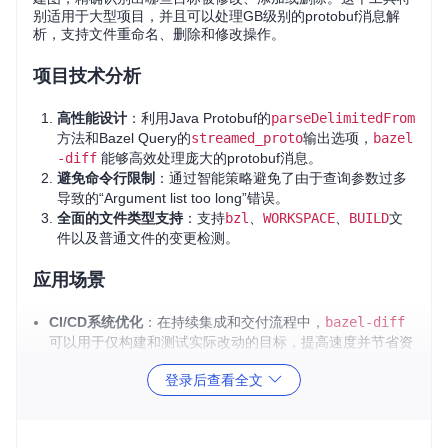
别适用于大型项目，并且可以处理GB级别的protobuf消息解
析，支持文件重命名、删除和修改操作。
项目技术分析
高性能设计
：利用Java Protobuf的
parseDelimitedFrom
方法和Bazel Query的
streamed_proto
输出选项，
bazel
-diff
能够高效处理庞大的protobuf消息。
避免命令行限制
：通过智能策略避免了由于查询参数过多
导致的“Argument list too long”错误。
全面的文件类型支持
：支持
bzl
、
WORKSPACE
、
BUILD
文
件以及普通文件的变更检测。
应用场景
CI/CD系统优化
：在持续集成和交付流程中，
bazel-diff
可以用于仅构建和测试实际改动的目标，提高速度并节省资
源。
登录后查看全文
代码审核
：开发者可以通过
bazel-diff
快速评估代码更改
对项目的影响范围。
重构辅助
：在进行大型代码重构时，此工具可以帮助追踪到
每个小步迭代中影响的具体目标。