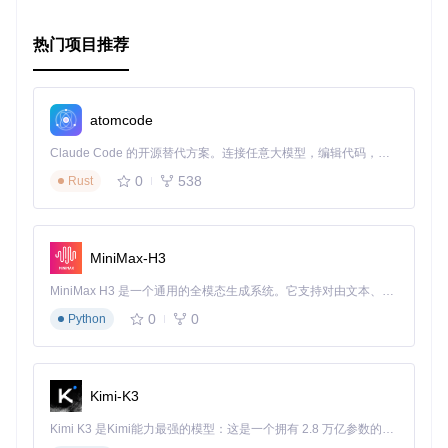
热门项目推荐
atomcode
Claude Code 的开源替代方案。连接任意大模型，编辑代码，运行命令，自动验证 — 全自动执行。用 Rust 构建，极致性能。 ｜ An open-source alternative to Claude Code. Connect any LLM, edit code, run commands, and verify changes — autonomously. Built in Rust for speed. Get Started
0
538
Rust
MiniMax-H3
MiniMax H3 是一个通用的全模态生成系统。它支持对由文本、图像、视频和音频组成的多模态上下文进行统一理解，并能生成分辨率高达 2K、时长可达 15 秒的带原生立体声音频的视频。得益于面向任务泛化的系统设计，H3 在预训练阶段就已具备广泛的多模态上下文理解与生成能力，能够出色地执行复杂的多模态指令。
0
0
Python
Kimi-K3
Kimi K3 是Kimi能力最强的模型：这是一个拥有 2.8 万亿参数的混合专家（MoE）模型，具备原生视觉理解能力，并支持 100 万 token 的上下文窗口。