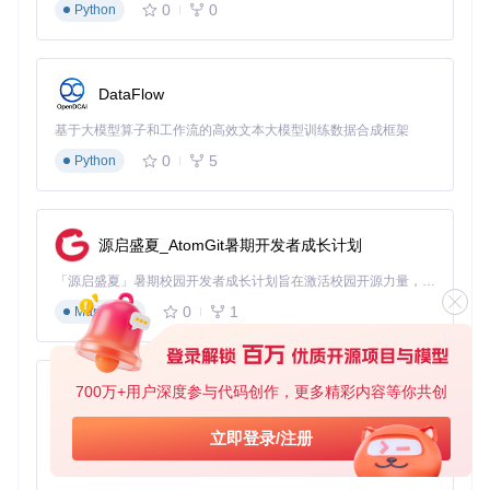
0
0
Python
DataFlow
基于大模型算子和工作流的高效文本大模型训练数据合成框架
0
5
Python
源启盛夏_AtomGit暑期开发者成长计划
「源启盛夏」暑期校园开发者成长计划旨在激活校园开源力量，通过积分激励、认证扶持、资源倾斜等形式，引导高校组织和开发者完成「入驻 — 建项目 — 做贡献 — 获认证 — 得资源」的完整闭环。无论你是想带领社团入驻平台的组织者，还是希望用代码贡献证明自己的开发者，都能在这里找到属于你的成长路径。
0
1
Markdown
700万+用户深度参与代码创作，更多精彩内容等你共创
py-xiaozhi
基于Python的Xiaozhi AI，适用于想要完整Xiaozhi体验而无需拥有专用硬件的用户。
立即登录/注册
0
1
Python