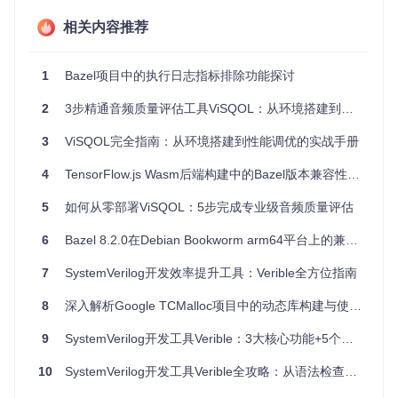
相关内容推荐
项目特点
针对大项目优化
：适用于包含数万个目标的大规模Bazel项
1
Bazel项目中的执行日志指标排除功能探讨
目。
智能处理
：避免了大型命令行列表可能导致的问题。
2
3步精通音频质量评估工具ViSQOL：从环境搭建到专业评测
文件操作全面性
：支持各种类型的文件变更操作，包括重
命名、删除和修改。
3
ViSQOL完全指南：从环境搭建到性能调优的实战手册
易于使用
：提供示例脚本，只需几步即可开始使用。
4
TensorFlow.js Wasm后端构建中的Bazel版本兼容性问题解析
自定义选项
：通过CLI接口，您可以调整配置以满足特定需
求。
5
如何从零部署ViSQOL：5步完成专业级音频质量评估
要开始使用
bazel-diff
，请确保已安装Git、Bazel（3.3.0及
以上版本）和Java 8 JDK。然后按照
6
Bazel 8.2.0在Debian Bookworm arm64平台上的兼容性问题分析
README.md
中的说明运行
bazel-diff-example.sh
脚本来体验其功能。
7
SystemVerilog开发效率提升工具：Verible全方位指南
让我们一起探索如何借助
bazel-diff
提升构建效率和代码质
量管理吧！了解更多详情，请访问项目仓库：
https://github.co
8
深入解析Google TCMalloc项目中的动态库构建与使用问题
m/Tinder/bazel-diff
。
9
SystemVerilog开发工具Verible：3大核心功能+5个实战技巧
10
SystemVerilog开发工具Verible全攻略：从语法检查到团队协作的一站式解决方案