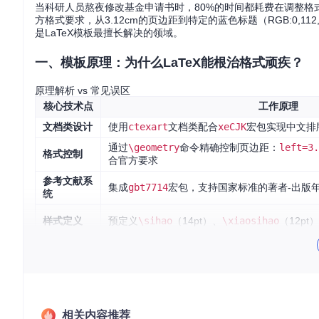
当科研人员熬夜修改基金申请书时，80%的时间都耗费在调整格
方格式要求，从3.12cm的页边距到特定的蓝色标题（RGB:0,
是LaTeX模板最擅长解决的领域。
一、模板原理：为什么LaTeX能根治格式顽疾？
原理解析 vs 常见误区
核心技术点
工作原理
文档类设计
使用
ctexart
文档类配合
xeCJK
宏包实现中文排
通过
\geometry
命令精确控制页边距：
left=3.
格式控制
合官方要求
参考文献系
集成
gbt7714
宏包，支持国家标准的著者-出版
统
样式定义
预定义
\sihao
（14pt）、
\xiaosihao
（12p
新手提示
：宏包就像预先调好的滤镜，
\usepackage{gbt771
模板架构剖析
NSFC模板采用三层架构设计，就像搭建房子：
相关内容推荐