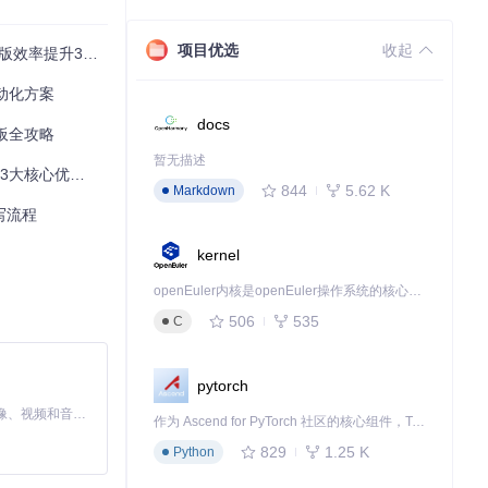
项目优选
收起
升300%的神器
动化方案
docs
板全攻略
暂无描述
零门槛实践指南
844
5.62 K
Markdown
写流程
kernel
openEuler内核是openEuler操作系统的核心，既是系统性能与稳定性的基石，也是连接处理器、设备与服务的桥梁。
506
535
C
pytorch
MiniMax H3 是一个通用的全模态生成系统。它支持对由文本、图像、视频和音频组成的多模态上下文进行统一理解，并能生成分辨率高达 2K、时长可达 15 秒的带原生立体声音频的视频。得益于面向任务泛化的系统设计，H3 在预训练阶段就已具备广泛的多模态上下文理解与生成能力，能够出色地执行复杂的多模态指令。
作为 Ascend for PyTorch 社区的核心组件，TorchNPU 是昇腾专为 PyTorch 打造的深度学习适配插件，使 PyTorch 框架能够直接调用昇腾 NPU，为开发者提供昇腾 AI 处理器的超强算力。
829
1.25 K
Python