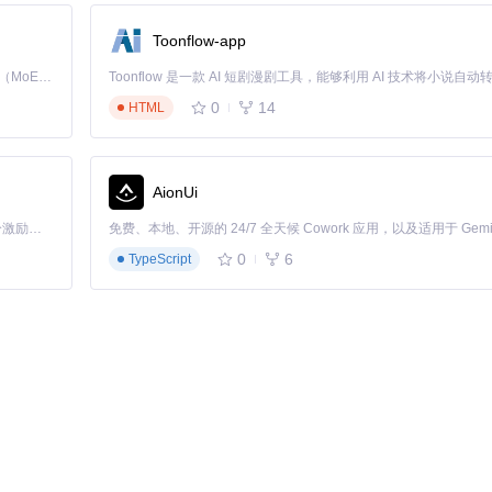
Toonflow-app
ot found"，需检查TeX Live版本是否低于2024，或手动安装宏包：
tlmgr i
Kimi K3 是Kimi能力最强的模型：这是一个拥有 2.8 万亿参数的混合专家（MoE）模型，具备原生视觉理解能力，并支持 100 万 token 的上下文窗口。
0
14
HTML
AionUi
「源启盛夏」暑期校园开发者成长计划旨在激活校园开源力量，通过积分激励、认证扶持、资源倾斜等形式，引导高校组织和开发者完成「入驻 — 建项目 — 做贡献 — 获认证 — 得资源」的完整闭环。无论你是想带领社团入驻平台的组织者，还是希望用代码贡献证明自己的开发者，都能在这里找到属于你的成长路径。
0
6
TypeScript
保路径中无中文和空格，否则会导致编译失败。