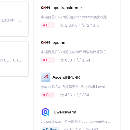
ops-transformer
本项目是CANN提供的transformer类大模型算子库，实现网络在NPU上加速计算。
nstall gbt7714`
Toonflow 是一款 AI 短剧漫剧工具，能够利用 AI 技术将小说自动转化为剧本，并结合 AI 生成的图片和视频，实现高效的短剧创作。借助 Toonflow，可以轻松完成从文字到影像的全流程，让短剧制作变得更加智能与便捷。
1.03 K
2.43 K
C++
ops-nn
本项目是CANN提供的神经网络类计算算子库，实现网络在NPU上加速计算。
833
1.64 K
C++
免费、本地、开源的 24/7 全天候 Cowork 应用，以及适用于 Gemini CLI、Claude Code、Codex、OpenCode、Qwen Code、Goose CLI、Auggie 等的 OpenClaw | 🌟 喜欢就点star吧
AscendNPU-IR
AscendNPU-IR是基于MLIR（Multi-Level Intermediate Representation）构建的，面向昇腾亲和算子编译时使用的中间表示，提供昇腾完备表达能力，通过编译优化提升昇腾AI处理器计算效率，支持通过生态框架使能昇腾AI处理器与深度调优
496
334
C++
jiuwenswarm
JiuwenSwarm 是一款基于openJiuwen开发的智能AI Agent，它能够将大语言模型的强大能力，通过你日常使用的各类通讯应用，直接延伸至你的指尖。
3.14 K
842
Python