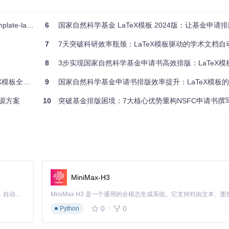
格
能排版工具全攻略
6
国家自然科学基金 LaTeX模板 2024版：让基金申请排版效率提
7
7天突破科研效率瓶颈：LaTeX模板驱动的学术文档自
8
3步实现国家自然科学基金申请书高效排版：LaTeX模
7cm}

板全攻略
9
国家自然科学基金申请书排版效率提升：LaTeX模板的3大核心优势与
开源方案
10
突破基金排版困境：7大核心优势重构NSFC申请书撰
ctfont
MiniMax-H3
Claude Code 的开源替代方案。连接任意大模型，编辑代码，运行命令，自动验证 — 全自动执行。用 Rust 构建，极致性能。 ｜ An open-source alternative to Claude Code. Connect any LLM, edit code, run commands, and verify changes — autonomously. Built in Rust for speed. Get Started
0
0
Python