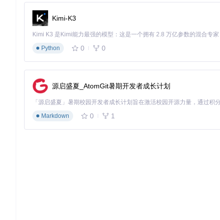
# 安装依赖宏包（TeX Live环境）
Kimi-K3
避坑提示
：如果出现"LaTeX Error: File
gbt7714.sty' n
0
0
Python
四步编译法
Linux/macOS用户可直接运行脚本：
源启盛夏_AtomGit暑期开发者成长计划
chmod
 +x runpdf

0
1
Markdown
手动编译步骤分解：
xelatex nsfc-temp.tex
- 生成初步PDF和辅助文件
bibtex nsfc-temp.aux
- 处理参考文献
xelatex nsfc-temp.tex
- 整合参考文献信息
xelatex nsfc-temp.tex
- 确保所有引用正确更新
避坑提示
：Windows用户需使用
getpdf.bat
批处理文件，确
内容撰写技巧
标题格式控制