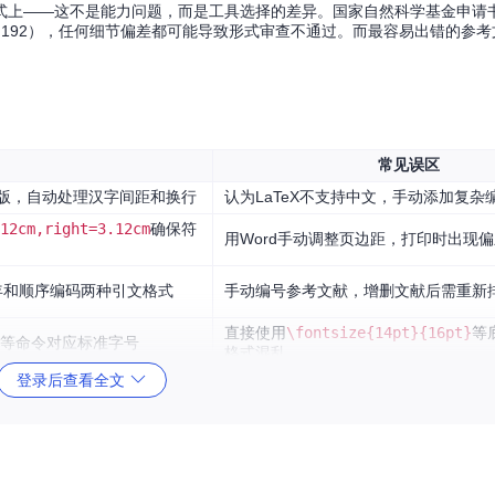
式上——这不是能力问题，而是工具选择的差异。国家自然科学基金申请书
112,192），任何细节偏差都可能导致形式审查不通过。而最容易出错的参
常见误区
版，自动处理汉字间距和换行
认为LaTeX不支持中文，手动添加复杂
12cm,right=3.12cm
确保符
用Word手动调整页边距，打印时出现
年和顺序编码两种引文格式
手动编号参考文献，增删文献后需重新
直接使用
\fontsize{14pt}{16pt}
等
t）等命令对应标准字号
格式混乱
登录后查看全文
4}
一句命令即可应用整个国家标准参考文献格式，无需手动设置字体、缩