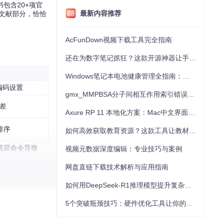
包含20+项官
最新内容推荐
考文献部分，恰恰
AcFunDown视频下载工具完全指南
还在为数字笔记抓狂？这款开源神器让手写批注效率提升300%
Windows笔记本电池健康管理全指南：从根源解决电池损耗问题
编码设置
gmx_MMPBSA分子间相互作用索引错误的深度诊断与解决
偏差
Axure RP 11 本地化方案：Mac中文界面优化与原型设计工具汉化全指南
排序
如何高效获取教育资源？这款工具让教材下载效率提升80%
底层命令导致
视频元数据深度编辑：专业技巧与案例
网盘直链下载技术解析与应用指南
进和标点。
如何用DeepSeek-R1推理模型提升复杂任务解决能力：完整指南
5个突破瓶颈技巧：硬件优化工具让你的电脑性能提升30%