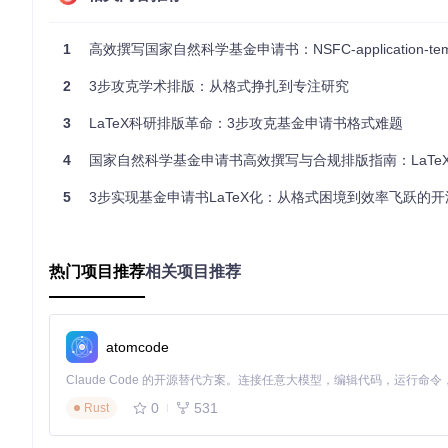
基础层
（1-68行）：文档类和宏包引入，如同地基和承重墙
样式层
（69-196行）：自定义命令和环境设置，相当于装修风
1
高效撰写国家自然科学基金申请书：NSFC-application-template-latex智
内容层
：用户撰写的研究内容，就像房子内部的家具和装饰
关键配置示例：
2
3步攻克学术排版：从格式挣扎到专注研究
3
LaTeX科研排版革命：3步攻克基金申请书格式难题
% 第31行：精确设置页边距
\geometry
{left=3.12cm,right=3.12cm,top=2.67cm,bottom=3.2
4
国家自然科学基金申请书高效撰写与合规排版指南：LaTeX模
% 第34行：定义官方蓝色
5
3步实现基金申请书LaTeX化：从格式困境到效率飞跃的
\definecolor
{MsBlue}{RGB}{0,112,192}

% 第48-58行：字号系统
\newcommand
{
\sihao
}{
\fontsize
{14pt}{
\baselineskip
}
\sele
热门项目推荐
相关项目推荐
二、实战指南：从安装到编译的标准化流程
atomcode
环境准备
# 获取模板
git 
clone
0
531
Rust
cd
 NSFC-application-template-latex
