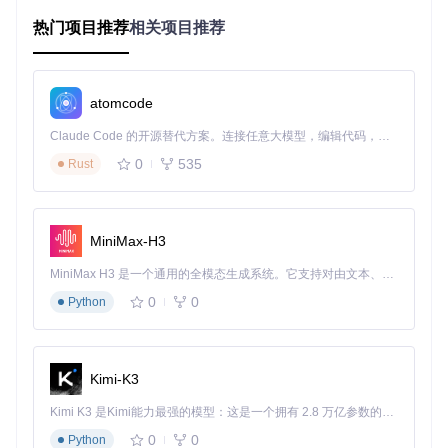
Linux发行版在不断更新过程中，会淘汰一些过时的库和组
件。Ubuntu 24.10已经移除了对旧版GNOME配置系统(gconf)
热门项目推荐
相关项目推荐
的支持，转而使用更新的dconf系统。而Balena Etcher的.deb
安装包仍然依赖这些已被弃用的库，导致了安装失败。
解决方案：3种替代安装方法
atomcode
Claude Code 的开源替代方案。连接任意大模型，编辑代码，运行命令，自动验证 — 全自动执行。用 Rust 构建，极致性能。 ｜ An open-source alternative to Claude Code. Connect any LLM, edit code, run commands, and verify changes — autonomously. Built in Rust for speed. Get Started
方案A：AppImage使用教程
0
535
Rust
AppImage是一种通用的Linux软件包格式，包含应用程序运行
所需的所有文件和依赖。
要点提示
：无需安装，直接运行
MiniMax-H3
下载AppImage格式文件
MiniMax H3 是一个通用的全模态生成系统。它支持对由文本、图像、视频和音频组成的多模态上下文进行统一理解，并能生成分辨率高达 2K、时长可达 15 秒的带原生立体声音频的视频。得益于面向任务泛化的系统设计，H3 在预训练阶段就已具备广泛的多模态上下文理解与生成能力，能够出色地执行复杂的多模态指令。
打开终端，进入下载目录
执行权限设置命令：chmod +x *.AppImage
0
0
Python
双击文件或终端执行：./balenaEtcher-*.AppImage
方案B：ZIP包配置方法
ZIP压缩包是另一种便携的分发方式，适合喜欢手动控制的用
Kimi-K3
户。
Kimi K3 是Kimi能力最强的模型：这是一个拥有 2.8 万亿参数的混合专家（MoE）模型，具备原生视觉理解能力，并支持 100 万 token 的上下文窗口。
要点提示
：需手动创建快捷方式
0
0
Python