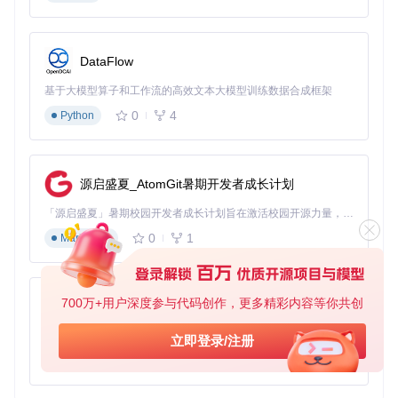
下载ZIP格式的Linux版本
解压文件到目标目录：unzip etcher-*.zip -d etcher
进入解压目录：cd etcher
DataFlow
运行可执行文件：./etcher
方案C：源码编译安装
基于大模型算子和工作流的高效文本大模型训练数据合成框架
对于高级用户，可以选择从源码编译安装最新版本。
0
4
Python
要点提示
：需要安装编译依赖
克隆项目仓库：git clone https://gitcode.com/GitHub_Tre
源启盛夏_AtomGit暑期开发者成长计划
nding/et/etcher
进入项目目录：cd etcher
「源启盛夏」暑期校园开发者成长计划旨在激活校园开源力量，通过积分激励、认证扶持、资源倾斜等形式，引导高校组织和开发者完成「入驻 — 建项目 — 做贡献 — 获认证 — 得资源」的完整闭环。无论你是想带领社团入驻平台的组织者，还是希望用代码贡献证明自己的开发者，都能在这里找到属于你的成长路径。
安装依赖：npm install
0
1
编译项目：npm run build
Markdown
运行应用：npm start
技术原理：不同安装方式对比
700万+用户深度参与代码创作，更多精彩内容等你共创
py-xiaozhi
安装方
基于Python的Xiaozhi AI，适用于想要完整Xiaozhi体验而无需拥有专用硬件的用户。
立即登录/注册
优点
缺点
适用场景
式
0
1
Python
无需安装，便
文件体积
快速试用，临时
AppIm
age
携性好
较大
使用