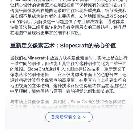
让精心设计的像素艺术在地图视角下保持原有的视觉冲击力？
传统平面像素画在地图记录时往往出现严重失真，细节丢失和
层次感不足成为创作者的主要痛点。立体地图画生成器SlopeC
raft的出现，为解决这一问题提供了专业解决方案，通过体素
转换算法将二维图像转化为具有空间层次的三维结构，使作品
在地图中呈现出更丰富的细节和深度。
重新定义像素艺术：SlopeCraft的核心价值
当我们在Minecraft中放置方块构建像素画时，实际上是在进行
三维空间的创作，但传统工具往往将这种创作简化为二维平面
的堆砌。SlopeCraft通过引入地图坐标校准技术，重新定义了
像素艺术的创作逻辑——它不仅考虑水平面上的色彩分布，还
通过精确计算每个像素点的高度值，在垂直方向上构建出符合
地图视角的立体结构。这种技术路径使得最终作品在地图物品
中呈现时，能够保持与原图一致的视觉比例和细节表现。
与市场上其他像素画工具相比，SlopeCraft的独特价值体现在
三个方面：专为Minecraft地图渲染特性优化的色彩匹配引擎、
基于地形生成算法的高度控制机制，以及兼容多种游戏版本的
登录后查看全文
方块材质系统。这些技术组合在一起，形成了从图像输入到游
戏内部署的完整工作流，让普通玩家也能创作出专业级的立体
像素艺术。