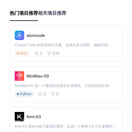
这种技术差异带来的实际效果是显著的：在相同占地面积下，
立体方法可以表现出比平面方法多3-5倍的细节信息量，尤其
热门项目推荐
相关项目推荐
是在表现渐变色彩和复杂纹理时，立体结构能够通过高度变化
产生自然的光影过渡，而这是平面像素画无法实现的。
四步实践指南：从图像到游戏内立体像素艺术
atomcode
准备原始素材：优化图像输入质量
Claude Code 的开源替代方案。连接任意大模型，编辑代码，运行命令，自动验证 — 全自动执行。用 Rust 构建，极致性能。 ｜ An open-source alternative to Claude Code. Connect any LLM, edit code, run commands, and verify changes — autonomously. Built in Rust for speed. Get Started
0
539
Rust
成功创建立体像素艺术的第一步是选择合适的原始图像。理想
的素材应该具备三个特征：清晰的主体轮廓、适中的色彩数量
（建议不超过64种主要颜色），以及足够的分辨率（最低建议
50x50像素）。过高的分辨率会增加生成时间，而过低的分辨
率则会导致细节丢失。
MiniMax-H3
在准备阶段，可以使用项目提供的imageCutter工具对图像进
MiniMax H3 是一个通用的全模态生成系统。它支持对由文本、图像、视频和音频组成的多模态上下文进行统一理解，并能生成分辨率高达 2K、时长可达 15 秒的带原生立体声音频的视频。得益于面向任务泛化的系统设计，H3 在预训练阶段就已具备广泛的多模态上下文理解与生成能力，能够出色地执行复杂的多模态指令。
行预处理。该工具位于项目根目录的imageCutter/文件夹下，
0
0
Python
支持图像裁剪、尺寸调整和色彩简化功能。对于照片类素材，
建议先进行对比度增强处理，使主体特征更加突出，这将有助
于后续的色彩匹配过程。
配置转换参数：定制立体生成规则
Kimi-K3
启动SlopeCraft主程序后，通过"文件>导入图像"菜单加载准备
Kimi K3 是Kimi能力最强的模型：这是一个拥有 2.8 万亿参数的混合专家（MoE）模型，具备原生视觉理解能力，并支持 100 万 token 的上下文窗口。
好的素材。在转换配置界面，需要重点关注三个核心参数：