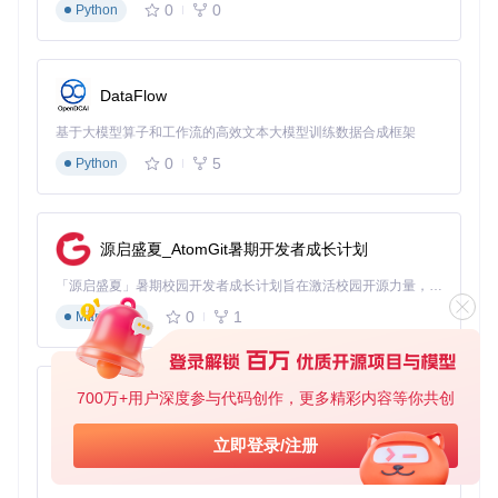
0
0
Python
色彩匹配模式
：提供"精确匹配"和"视觉优化"两种模式。前者
严格按照方块颜色值进行匹配，适合对色彩准确性要求高的作
品；后者则考虑人眼视觉特性，在色彩相似的方块中选择更适
合地图显示的选项。
DataFlow
高度范围设置
：通过滑动条设定立体结构的最大高度差（1-16
基于大模型算子和工作流的高效文本大模型训练数据合成框架
格）。高度差越大，作品的立体感越强，但需要注意Minecraft
0
5
Python
世界的高度限制。对于复杂图像，建议设置8-12格的高度范
围。
方块库选择
：SlopeCraft提供三类方块集合：FixedBlocks（基
源启盛夏_AtomGit暑期开发者成长计划
础方块）、CustomBlocks（自定义方块）和QuarkModBlocks
（模组方块）。首次使用建议选择FixedBlocks，包含游戏原
「源启盛夏」暑期校园开发者成长计划旨在激活校园开源力量，通过积分激励、认证扶持、资源倾斜等形式，引导高校组织和开发者完成「入驻 — 建项目 — 做贡献 — 获认证 — 得资源」的完整闭环。无论你是想带领社团入驻平台的组织者，还是希望用代码贡献证明自己的开发者，都能在这里找到属于你的成长路径。
版中所有适合像素艺术的方块类型。
0
1
Markdown
生成立体结构：算法驱动的自动构建
完成参数配置后，点击"生成"按钮启动立体转换过程。SlopeC
raft会执行以下操作：首先分析图像的色彩分布和轮廓特征，
700万+用户深度参与代码创作，更多精彩内容等你共创
然后应用体素转换算法计算每个像素点的三维坐标，最后根据
py-xiaozhi
方块库的属性选择最合适的方块类型进行填充。
基于Python的Xiaozhi AI，适用于想要完整Xiaozhi体验而无需拥有专用硬件的用户。
立即登录/注册
生成过程的耗时取决于图像复杂度和设定的高度范围，一般在
0
1
Python
10-60秒之间。进度条会显示当前处理状态，对于大型图像，