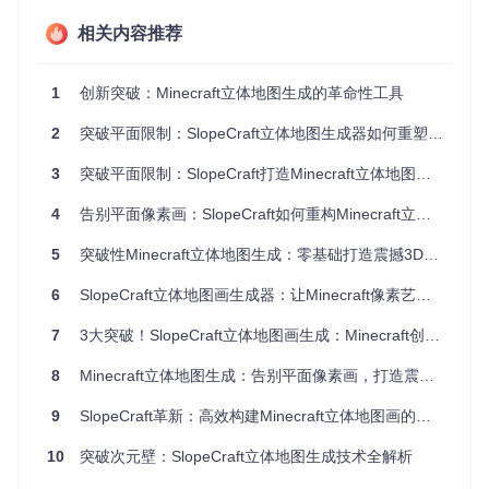
技术创新对比：传统方法与立体生成的本质差异
相关内容推荐
理解SlopeCraft的技术优势需要从像素艺术的呈现原理说起。
在Minecraft中，地图物品通过特定的渲染规则将三维世界投影
1
创新突破：Minecraft立体地图生成的革命性工具
为二维图像，这种投影过程会导致传统平面像素画出现透视变
形。SlopeCraft通过逆向工程地图渲染逻辑，建立了一套"预补
2
突破平面限制：SlopeCraft立体地图生成器如何重塑Minecraft像素艺术创作
偿"机制，在生成立体结构时就考虑到投影变形因素，从而在
最终地图显示时呈现出正确的视觉效果。
3
突破平面限制：SlopeCraft打造Minecraft立体地图画的完整方案
传统平面方法 vs SlopeCraft立体技术
4
告别平面像素画：SlopeCraft如何重构Minecraft立体艺术
技术维
传统平面方法
SlopeCraft立体技术
5
突破性Minecraft立体地图生成：零基础打造震撼3D像素艺术
度
空间利
仅使用单层Y轴空
6
SlopeCraft立体地图画生成器：让Minecraft像素艺术突破平面限制的革命性工具
动态分配多层高度值
用
间
7
3大突破！SlopeCraft立体地图画生成：Minecraft创意工具的像素革命
色彩表
依赖方块固有颜
结合高度变化增强色彩层
现
色
次
8
Minecraft立体地图生成：告别平面像素画，打造震撼3D地形艺术
地图适
未针对投影优化
内置地图坐标校准算法
配
9
SlopeCraft革新：高效构建Minecraft立体地图画的全流程指南
创作效
手动调整高度
自动生成高度数据
10
突破次元壁：SlopeCraft立体地图生成技术全解析
率