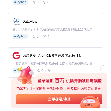
0
0
Python
DataFlow
基于大模型算子和工作流的高效文本大模型训练数据合成框架
0
4
Python
源启盛夏_AtomGit暑期开发者成长计划
「源启盛夏」暑期校园开发者成长计划旨在激活校园开源力量，通过积分激励、认证扶持、资源倾斜等形式，引导高校组织和开发者完成「入驻 — 建项目 — 做贡献 — 获认证 — 得资源」的完整闭环。无论你是想带领社团入驻平台的组织者，还是希望用代码贡献证明自己的开发者，都能在这里找到属于你的成长路径。
0
1
Markdown
700万+用户深度参与代码创作，更多精彩内容等你共创
py-xiaozhi
基于Python的Xiaozhi AI，适用于想要完整Xiaozhi体验而无需拥有专用硬件的用户。
立即登录/注册
0
1
Python