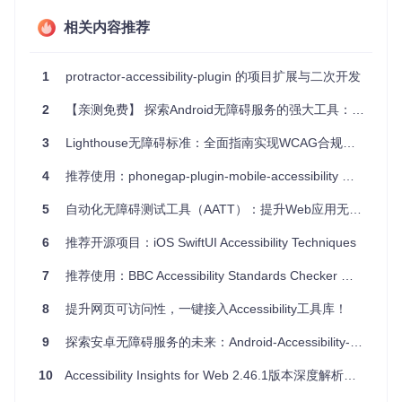
教育机构
：作为无障碍编程课程的教学资源，帮助学生认识
相关内容推荐
和修复无障碍问题。
4、项目特点
全面示例
：涵盖众多常见的无障碍错误，方便一次性了解和
1
protractor-accessibility-plugin 的项目扩展与二次开发
对比。
实战检验
：可以直接配合自动化测试工具进行实践操作，提
2
【亲测免费】 探索Android无障碍服务的强大工具：Android-Accessibility-Api
升检测技能。
开放源码
：完全免费且开源，任何人都可以贡献新的案例，
3
Lighthouse无障碍标准：全面指南实现WCAG合规性检查 🔍
共同完善无障碍测试库。
易学易用
：无需额外的学习成本，只需打开网页，即可开始
4
推荐使用：phonegap-plugin-mobile-accessibility —— 强化应用无障碍功能的神器！
你的无障碍之旅。
5
自动化无障碍测试工具（AATT）：提升Web应用无障碍性的利器
如果你致力于打造无障碍的网络环境，
Accessibility Fail
s
将是你不可或缺的参考工具。立即参与，让我们一起推动互
6
推荐开源项目：iOS SwiftUI Accessibility Techniques
联网的公平与包容！
7
推荐使用：BBC Accessibility Standards Checker — 确保您的网站无障碍
8
提升网页可访问性，一键接入Accessibility工具库！
9
探索安卓无障碍服务的未来：Android-Accessibility-Api
10
Accessibility Insights for Web 2.46.1版本深度解析：无障碍检测工具的全面升级