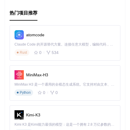
热门项目推荐
atomcode
Claude Code 的开源替代方案。连接任意大模型，编辑代码，运行命令，自动验证 — 全自动执行。用 Rust 构建，极致性能。 ｜ An open-source alternative to Claude Code. Connect any LLM, edit code, run commands, and verify changes — autonomously. Built in Rust for speed. Get Started
0
534
Rust
MiniMax-H3
MiniMax H3 是一个通用的全模态生成系统。它支持对由文本、图像、视频和音频组成的多模态上下文进行统一理解，并能生成分辨率高达 2K、时长可达 15 秒的带原生立体声音频的视频。得益于面向任务泛化的系统设计，H3 在预训练阶段就已具备广泛的多模态上下文理解与生成能力，能够出色地执行复杂的多模态指令。
0
0
Python
Kimi-K3
Kimi K3 是Kimi能力最强的模型：这是一个拥有 2.8 万亿参数的混合专家（MoE）模型，具备原生视觉理解能力，并支持 100 万 token 的上下文窗口。