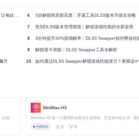
S动态链接库使用，显示详细技术参数
佳画质潜能
6
3步解锁画质新高度：开源工具DLSS版本升级全攻略
下都显示状态，兼容性最强
7
告别DLSS版本管理烦恼：解锁游戏性能的全新姿势
的"稳定模式"，无需专业知识也能确保指示器正常工作。而调试模式则适
专业级信息。
8
3分钟提升30%游戏帧率：DLSS Swapper如何释放
9
解锁显卡潜能：DLSS Swapper工具全解析
质飙升
10
如何通过DLSS Swapper解锁游戏性能潜力？掌握这
MiniMax-H3
or"选项
Claude Code 的开源替代方案。连接任意大模型，编辑代码，运行命令，自动验证 — 全自动执行。用 Rust 构建，极致性能。 ｜ An open-source alternative to Claude Code. Connect any LLM, edit code, run commands, and verify changes — autonomously. Built in Rust for speed. Get Started
0
0
Python