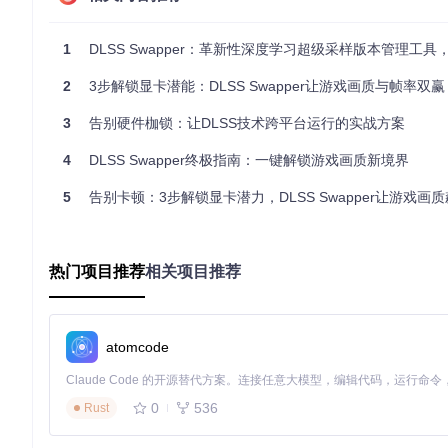
调试模式
开发者/技术爱好者
仅配合调试版DLS
1
1
DLSS Swapper：革新性深度学习超级采样版本管理工具，让每款游戏释放最
全局模式
普通玩家
在任何DLSS版本
1024
2
3步解锁显卡潜能：DLSS Swapper让游戏画质与帧率双赢
对于大多数玩家，
全局模式（1024）
是理想选择，它就像游戏中
了解DLSS运行机制的技术爱好者，提供类似汽车"引擎诊断"的
3
告别硬件枷锁：让DLSS技术跨平台运行的实战方案
场景化配置：三步开启你的DLSS指示器
4
DLSS Swapper终极指南：一键解锁游戏画质新境界
场景选择：我应该用哪种模式？
5
告别卡顿：3步解锁显卡潜力，DLSS Swapper让游戏画
休闲玩家
：选择全局模式（1024），一次设置终身受益
画质追求者
：选择全局模式，实时确认DLSS是否在最佳状态
技术探索者
：选择调试模式，配合日志分析DLSS性能数据
分步操作指南
热门项目推荐
相关项目推荐
第一步：进入设置界面
启动DLSS Swapper应用
点击左上角菜单按钮（三条横线图标）
在弹出菜单中选择"设置"选项
atomcode
成功验证标准
：进入设置页面，能看到"Show On Screen Indicat
0
536
第二步：配置指示器模式
Rust
在设置页面找到"DLSS指示器设置"区域
点击"Show On Screen Indicator"下拉菜单