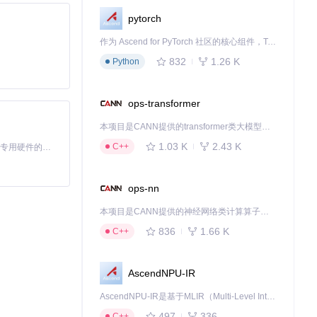
pytorch
作为 Ascend for PyTorch 社区的核心组件，TorchNPU 是昇腾专为 PyTorch 打造的深度学习适配插件，使 PyTorch 框架能够直接调用昇腾 NPU，为开发者提供昇腾 AI 处理器的超强算力。
832
1.26 K
Python
ops-transformer
本项目是CANN提供的transformer类大模型算子库，实现网络在NPU上加速计算。
1.03 K
2.43 K
C++
基于Python的Xiaozhi AI，适用于想要完整Xiaozhi体验而无需拥有专用硬件的用户。
ops-nn
本项目是CANN提供的神经网络类计算算子库，实现网络在NPU上加速计算。
836
1.66 K
C++
AscendNPU-IR
AscendNPU-IR是基于MLIR（Multi-Level Intermediate Representation）构建的，面向昇腾亲和算子编译时使用的中间表示，提供昇腾完备表达能力，通过编译优化提升昇腾AI处理器计算效率，支持通过生态框架使能昇腾AI处理器与深度调优
497
336
C++