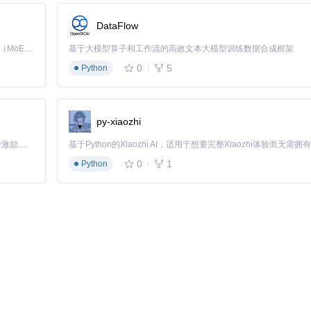
DataFlow
Kimi K3 是Kimi能力最强的模型：这是一个拥有 2.8 万亿参数的混合专家（MoE）模型，具备原生视觉理解能力，并支持 100 万 token 的上下文窗口。
基于大模型算子和工作流的高效文本大模型训练数据合成框架
0
5
Python
py-xiaozhi
等）
「源启盛夏」暑期校园开发者成长计划旨在激活校园开源力量，通过积分激励、认证扶持、资源倾斜等形式，引导高校组织和开发者完成「入驻 — 建项目 — 做贡献 — 获认证 — 得资源」的完整闭环。无论你是想带领社团入驻平台的组织者，还是希望用代码贡献证明自己的开发者，都能在这里找到属于你的成长路径。
0
1
Python
S模式
配置过程