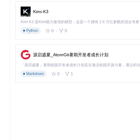
根据你的需求选择合适模式：
Kimi-K3
普通玩家选择"全局模式（1024）"
开发者选择"调试模式（1）"
需要关闭时选择"禁用模式（0）"
0
0
点击"保存设置"按钮
Python
成功验证标准
：设置页面显示"设置已保存"提示
第三步：验证设置生效
源启盛夏_AtomGit暑期开发者成长计划
启动任意支持DLSS的游戏（如《赛博朋克2077》《控制》
进入游戏设置，确保已开启DLSS功能
观察屏幕角落是否出现DLSS状态指示器
0
1
Markdown
成功验证标准
：游戏画面角落出现DLSS状态提示，显示当前DLS
DLSS Swapper软件的使用流程演示，展示游戏库管理和DLSS
问题排查：故障树分析法解决常见问题
指示器完全不显示
指示器不显示

├─设置问题
