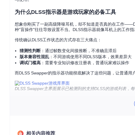
为什么DLSS指示器是游戏玩家的必备工具
想象你刚买了一副高级降噪耳机，却不知道是否真的在工作——D
种"盲操作"往往导致设置不当。DLSS指示器就像耳机上的工作
传统确认DLSS工作状态的方式存在三大痛点：
猜测性判断
：通过帧数变化间接推断，不准确且滞后
版本兼容性混乱
：不同游戏使用不同DLSS版本，效果差异大
调试门槛高
：需要专业知识修改注册表，普通玩家难以操作
而DLSS Swapper的指示器功能彻底解决了这些问题，让普通
DLSS Swapper主界面展示已检测到的支持DLSS的游戏列表
核心功能解析：三种模式满足不同需求
DLSS指示器提供三种工作模式，覆盖从普通玩家到开发者的全
模式
数值
适用人群
相关内容推荐
禁用模式
所有用户
完全关闭指示器显
0