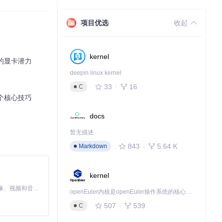
项目优选
收起
合那些想要深入
kernel
你的显卡潜力
deepin linux kernel
33
16
C
4个核心技巧
docs
暂无描述
843
5.64 K
Markdown
kernel
MiniMax H3 是一个通用的全模态生成系统。它支持对由文本、图像、视频和音频组成的多模态上下文进行统一理解，并能生成分辨率高达 2K、时长可达 15 秒的带原生立体声音频的视频。得益于面向任务泛化的系统设计，H3 在预训练阶段就已具备广泛的多模态上下文理解与生成能力，能够出色地执行复杂的多模态指令。
openEuler内核是openEuler操作系统的核心，既是系统性能与稳定性的基石，也是连接处理器、设备与服务的桥梁。
507
539
C