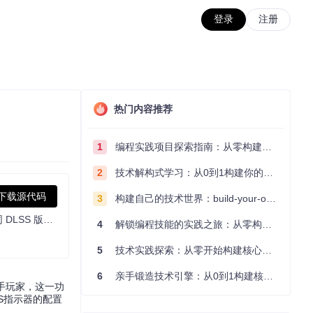
登录
注册
热门内容推荐
1
编程实践项目探索指南：从零构建技术能力体系
2
技术解构式学习：从0到1构建你的编程知识体系
下载源代码
3
构建自己的技术世界：build-your-own-x项目的实践探索指南
用户可通过该工具更换游戏中的 DLSS DLL 文件，支持 Steam、GOG、Epic Games 等多游戏库，可手动添加游戏，帮助用户实验不同 DLSS 版本效果，但不保证提升性能或消除 artifacts。
4
解锁编程技能的实践之旅：从零构建你的技术世界
5
技术实践探索：从零开始构建核心系统的实践指南
6
亲手锻造技术引擎：从0到1构建核心系统的实践指南
新手玩家，这一功
S指示器的配置