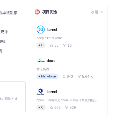
项目优选
收起
系统动态规律
kernel
藏规律
deepin linux kernel
规律
33
16
C
码
docs
暂无描述
843
5.64 K
Markdown
kernel
MiniMax H3 是一个通用的全模态生成系统。它支持对由文本、图像、视频和音频组成的多模态上下文进行统一理解，并能生成分辨率高达 2K、时长可达 15 秒的带原生立体声音频的视频。得益于面向任务泛化的系统设计，H3 在预训练阶段就已具备广泛的多模态上下文理解与生成能力，能够出色地执行复杂的多模态指令。
openEuler内核是openEuler操作系统的核心，既是系统性能与稳定性的基石，也是连接处理器、设备与服务的桥梁。
507
539
C