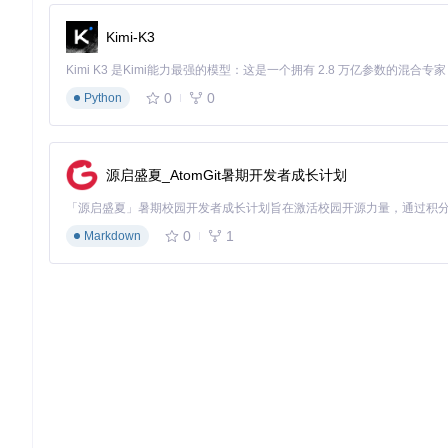
PyDMD提供多种高级算法变体，适应不同应用场景：
Kimi-K3
算法类型
适用场景
核心参数
0
0
标准DMD
线性系统、低噪声数据
Python
svd_rank
优化DMD
高噪声数据
opt=True, lambda
多分辨率DMD
多尺度现象
max_level=3
源启盛夏_AtomGit暑期开发者成长计划
参数化DMD
含外部参数系统
theta
高级可视化示例：
0
1
Markdown
from
 pydmd.plotter 
import
 plot_summary

# 生成综合分析报告
plot_summary(dmd, figsize=(
12
, 
8
图3：PyDMD综合分析报告，包含奇异值分布、特征值图谱和
实战级：真实世界应用