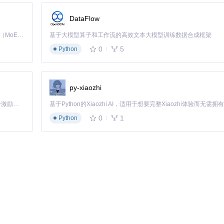
DataFlow
优势
Kimi K3 是Kimi能力最强的模型：这是一个拥有 2.8 万亿参数的混合专家（MoE）模型，具备原生视觉理解能力，并支持 100 万 token 的上下文窗口。
基于大模型算子和工作流的高效文本大模型训练数据合成框架
0
5
计算速度快
Python
噪声鲁棒性强
_reg=1e-3
捕捉不同尺度动态
py-xiaozhi
整合外部控制变量
「源启盛夏」暑期校园开发者成长计划旨在激活校园开源力量，通过积分激励、认证扶持、资源倾斜等形式，引导高校组织和开发者完成「入驻 — 建项目 — 做贡献 — 获认证 — 得资源」的完整闭环。无论你是想带领社团入驻平台的组织者，还是希望用代码贡献证明自己的开发者，都能在这里找到属于你的成长路径。
0
1
Python
动态模式展示（动态模式分解特征分析）