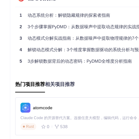
基础级：快速入门
1
动态系统分析：解锁隐藏规律的探索者指南
安装PyDMD只需一行命令：
2
3个步骤掌握PyDMD：从数据噪声中提取动态规律的实战
3
动态模式分解实战指南：从数据噪声中提取物理规律的7个
基本使用流程：
4
解锁动态模式分解：3个维度掌握数据驱动的系统分析与预
5
3步解锁数据背后的动态密码：PyDMD全维度分析指南
from
 pydmd 
import
import
 numpy 
as
 np

# 生成示例数据（可替换为您的实际数据）
热门项目推荐
相关项目推荐
X = np.random.randn(
100
, 
20
)  
# 100个空间点，20个时间步
# 创建并拟合DMD模型
dmd = DMD(svd_rank=
5
)  
# 尝试修改svd_rank参数观察重构误差
dmd.fit(X)

atomcode
# 查看结果
print
(
"动态模式数量:"
, 
len
0
538
Rust
print
(
"模式频率:"
进阶级：参数优化与可视化