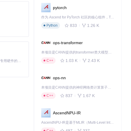
pytorch
作为 Ascend for PyTorch 社区的核心组件，TorchNPU 是昇腾专为 PyTorch 打造的深度学习适配插件，使 PyTorch 框架能够直接调用昇腾 NPU，为开发者提供昇腾 AI 处理器的超强算力。
833
1.26 K
Python
ops-transformer
本项目是CANN提供的transformer类大模型算子库，实现网络在NPU上加速计算。
1.03 K
2.43 K
C++
基于Python的Xiaozhi AI，适用于想要完整Xiaozhi体验而无需拥有专用硬件的用户。
ops-nn
本项目是CANN提供的神经网络类计算算子库，实现网络在NPU上加速计算。
837
1.67 K
C++
AscendNPU-IR
AscendNPU-IR是基于MLIR（Multi-Level Intermediate Representation）构建的，面向昇腾亲和算子编译时使用的中间表示，提供昇腾完备表达能力，通过编译优化提升昇腾AI处理器计算效率，支持通过生态框架使能昇腾AI处理器与深度调优
497
337
C++