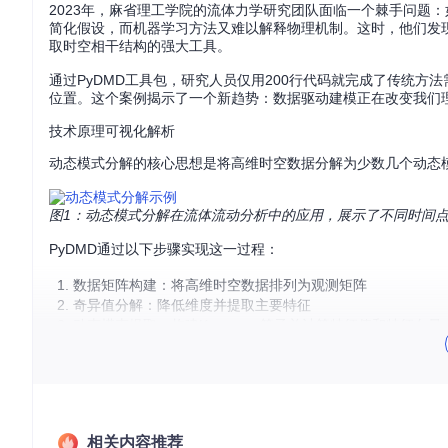
2023年，麻省理工学院的流体力学研究团队面临一个棘手问题
简化假设，而机器学习方法又难以解释物理机制。这时，他们发现了动态模式分
取时空相干结构的强大工具。
通过PyDMD工具包，研究人员仅用200行代码就完成了传统
位置。这个案例揭示了一个新趋势：数据驱动建模正在改变我们
技术原理可视化解析
动态模式分解的核心思想是将高维时空数据分解为少数几个动态
图1：动态模式分解在流体流动分析中的应用，展示了不同时间
PyDMD通过以下步骤实现这一过程：
数据矩阵构建：将高维时空数据排列为观测矩阵
奇异值分解：降低维度并提取主要特征
动态模态提取：构建Koopman算子并计算特征值和特征向量
模式重构：将数学结果转换为物理上可解释的动态模式
图2：原始数据（左列）与DMD重构结果（右列）的对比，展示
💻 实践篇：分阶段PyDMD实操指南
相关内容推荐