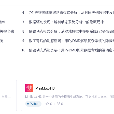
6
7个关键步骤掌握动态模式分解：从时间序列数据中发现
指南
7
数据驱动发现：解锁动态系统分析中的隐藏规律
关键步骤
8
解锁动态模式分解：从混沌数据中提取系统行为的隐
测
9
数字背后的动态密码：用PyDMD解锁复杂系统的隐藏
10
解锁动态系统奥秘：用PyDMD揭示数据背后的运动密
变化
MiniMax-H3
Claude Code 的开源替代方案。连接任意大模型，编辑代码，运行命令，自动验证 — 全自动执行。用 Rust 构建，极致性能。 ｜ An open-source alternative to Claude Code. Connect any LLM, edit code, run commands, and verify changes — autonomously. Built in Rust for speed. Get Started
0
0
Python