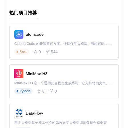
让我们一起探索无限可能的音乐世界，用Polyphone来铸造您
的专属声音！
热门项目推荐
atomcode
Claude Code 的开源替代方案。连接任意大模型，编辑代码，运行命令，自动验证 — 全自动执行。用 Rust 构建，极致性能。 ｜ An open-source alternative to Claude Code. Connect any LLM, edit code, run commands, and verify changes — autonomously. Built in Rust for speed. Get Started
0
544
Rust
MiniMax-H3
MiniMax H3 是一个通用的全模态生成系统。它支持对由文本、图像、视频和音频组成的多模态上下文进行统一理解，并能生成分辨率高达 2K、时长可达 15 秒的带原生立体声音频的视频。得益于面向任务泛化的系统设计，H3 在预训练阶段就已具备广泛的多模态上下文理解与生成能力，能够出色地执行复杂的多模态指令。
0
0
Python
DataFlow
基于大模型算子和工作流的高效文本大模型训练数据合成框架