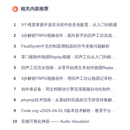
one都能满足你的需求。你可以：
相关内容推荐
制作定制化的乐器声音，用于个人作品或者共享给其他音乐
人。
1
3个维度掌握开源音乐软件的音色配置：从入门到精通
调整现有的音色以匹配特定的音乐风格或项目需求。
教育用途，让学生了解声音制作背后的原理并实践操作。
2
3步解锁TRPG视频创作：面向新手的回声工坊实战指南
项目特点
3
FluidSynth中无控制器调制器的符号变换问题解析
全平台覆盖
：无论是Windows、Mac还是Linux，都有对应
4
零门槛制作跑团Replay视频：回声工坊从入门到精通指南
的安装版本。
5
回声工坊完全指南：从零开始用文本创作跑团Replay视频
在线资源
：集成音色库浏览器，直接连接到在线存储库，方
便浏览和下载各类音色。
6
3步解锁TRPG视频创作：用回声工坊让跑团记录秒变生动影像
完善的文档与社区
：详细的技术文档和活跃的论坛，为用户
提供及时的支持和交流空间。
7
创作者必备：用文档驱动引擎实现视频自动化制作的零代码方案
要了解更多并获取安装包，请访问
Polyphone官网下载页面
，
8
pinyinjs技术指南：从基础到实践的汉字拼音转换解决方案
开始您的音乐之旅吧！
最后，如果你喜欢这个项目并希望支持它的持续开发，可以通
9
Code.org v2025-04-01.0版本技术解析：教育平台的功能增强与优化
过PayPal进行捐赠，点击此处：
10
音频可视化神器 —— Audio Visualizer