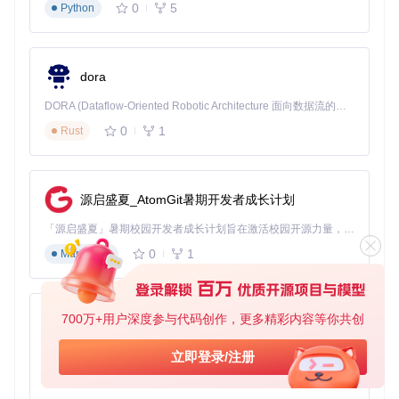
0
5
Python
dora
DORA (Dataflow-Oriented Robotic Architecture 面向数据流的机器人架构) 是为 AI 与具身智能机器人打造的高性能开发框架，以数据流范式重构开发逻辑，原生支持分布式部署与端边云协同 —— 无需复杂适配，即可实现一体端到端具身大小脑、VLA等模型部署，无缝衔接感知、推理、控制全链路，让 AI 能力与机器人动作深度融合。 依托 Rust 内核与零拷贝通信技术，它将具身大小脑、VLA等模型推理、多模态数据融合延迟压缩至微秒级，同时兼容 ROS2 生态与国产 AI 芯片，彻底降低具身智能机器人的开发门槛，让分布式部署下的 AI 赋能创新更高效、更灵活。
0
1
Rust
源启盛夏_AtomGit暑期开发者成长计划
「源启盛夏」暑期校园开发者成长计划旨在激活校园开源力量，通过积分激励、认证扶持、资源倾斜等形式，引导高校组织和开发者完成「入驻 — 建项目 — 做贡献 — 获认证 — 得资源」的完整闭环。无论你是想带领社团入驻平台的组织者，还是希望用代码贡献证明自己的开发者，都能在这里找到属于你的成长路径。
0
1
Markdown
700万+用户深度参与代码创作，更多精彩内容等你共创
py-xiaozhi
基于Python的Xiaozhi AI，适用于想要完整Xiaozhi体验而无需拥有专用硬件的用户。
立即登录/注册
0
1
Python