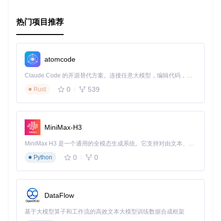
热门项目推荐
atomcode
Claude Code 的开源替代方案。连接任意大模型，编辑代码，运行命令，自动验证 — 全自动执行。用 Rust 构建，极致性能。 ｜ An open-source alternative to Claude Code. Connect any LLM, edit code, run commands, and verify changes — autonomously. Built in Rust for speed. Get Started
0
539
Rust
MiniMax-H3
MiniMax H3 是一个通用的全模态生成系统。它支持对由文本、图像、视频和音频组成的多模态上下文进行统一理解，并能生成分辨率高达 2K、时长可达 15 秒的带原生立体声音频的视频。得益于面向任务泛化的系统设计，H3 在预训练阶段就已具备广泛的多模态上下文理解与生成能力，能够出色地执行复杂的多模态指令。
0
0
Python
DataFlow
基于大模型算子和工作流的高效文本大模型训练数据合成框架