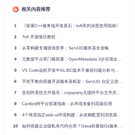
分布式系统
：组件化的结构使其适合用作分布式系统的底层
支撑库，如消息队列、数据库中间件等。
相关内容推荐
监控系统
：强大的日志系统适用于开发服务器监控和报警工
具。
1
《探索C++服务端开发基石：toft库的深度使用指南》
4、项目特点
2
Toft 开源项目教程
3
从零构建专属游戏世界：ServUO服务器全攻略
简洁设计
：API 设计清晰，易于理解和使用，降低学习曲
线。
4
元数据平台零门槛部署：OpenMetadata 3步实现企业级数据治理
高度模块化
：各功能模块解耦，可根据项目需求选择性使
5
VS Code远程开发中GLIBC版本不兼容问题分析与解决方案
用，避免过度依赖。
6
手把手教你搭建开源服务器框架：ServUO 自定义游戏世界全指南
性能优秀
：针对服务器端的优化，确保在高负载情况下仍能
保持稳定性能。
7
告别跨系统文件孤岛：copyparty无缝跨平台文件共享极速部署指南
持续更新
：活跃的社区维护，持续修复已知问题，添加新特
8
Certbot跨平台部署指南：从环境准备到高级应用
性，确保项目的生命力。
9
4个维度搞定web-ui环境构建：从依赖配置到浏览器集成的实战指南
如果你正在寻找一个强大且易用的C++库来加速你的Linux服务
器端开发，不妨试试
Toft
，相信它会成为你项目中的得力助
10
如何搭建企业级私有代码仓库？Gitea轻量级Git服务从零部署指南
手。现在就加入，体验其带来的高效开发流程吧！