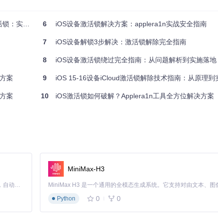
实用技术指南
6
iOS设备激活锁解决方案：applera1n实战安全指南
7
iOS设备解锁3步解决：激活锁解除完全指南
8
iOS设备激活锁绕过完全指南：从问题解析到实施落地
决方案
9
iOS 15-16设备iCloud激活锁解除技术指南：从原理到
整方案
10
iOS激活锁如何破解？Applera1n工具全方位解决方案
n/device/Linux/
目录下包含各系统平台的执行文件
的关键程序
的镜像资源
MiniMax-H3
ramdisk镜像引导设备，临时修改系统配置，实现无需原Apple ID即
Claude Code 的开源替代方案。连接任意大模型，编辑代码，运行命令，自动验证 — 全自动执行。用 Rust 构建，极致性能。 ｜ An open-source alternative to Claude Code. Connect any LLM, edit code, run commands, and verify changes — autonomously. Built in Rust for speed. Get Started
0
0
Python