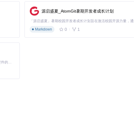
源启盛夏_AtomGit暑期开发者成长计划
0
1
Markdown
基于Python的Xiaozhi AI，适用于想要完整Xiaozhi体验而无需拥有专用硬件的用户。
活锁问题，重新获得设备使用权。请始终遵守相关法律法规，仅在合法场景下使