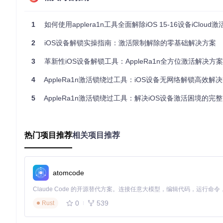
设备连接与检测要点
使用原装USB数据线连接设备到电脑
确保设备电量保持在50%以上
1
如何使用applera1n工具全面解除iOS 15-16设备iCloud激活锁：
关闭电脑不必要的后台应用程序
等待系统自动识别设备并建立连接
2
iOS设备解锁实操指南：激活限制解除的零基础解决方案
启动工具开始绕过流程
3
革新性iOS设备解锁工具：AppleRa1n全方位激活解决方案
4
AppleRa1n激活锁绕过工具：iOS设备无网络解锁高效解
5
AppleRa1n激活锁绕过工具：解决iOS设备激活困境的完
技术架构解析：AppleRa1n如何实现激活绕过
核心功能模块路径
平台专用工具
：
applera1n/device/Darwin/
和
applera1
热门项目推荐
相关项目推荐
核心二进制组件
：
palera1n/binaries/
存放绕过过程所需
启动镜像文件
：
palera1n/ramdisk/
目录包含设备启动所需
工作原理简述
atomcode
工具通过修改设备启动流程，绕过iCloud激活验证环节。利用特制的
使用过程中需要注意什么？重要事项提醒
0
539
Rust
合法使用边界