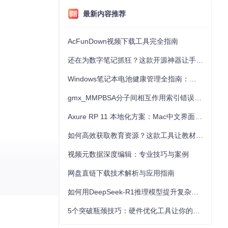
最新内容推荐
AcFunDown视频下载工具完全指南
还在为数字笔记抓狂？这款开源神器让手写批注效率提升300%
Windows笔记本电池健康管理全指南：从根源解决电池损耗问题
gmx_MMPBSA分子间相互作用索引错误的深度诊断与解决
Axure RP 11 本地化方案：Mac中文界面优化与原型设计工具汉化全指南
如何高效获取教育资源？这款工具让教材下载效率提升80%
视频元数据深度编辑：专业技巧与案例
网盘直链下载技术解析与应用指南
如何用DeepSeek-R1推理模型提升复杂任务解决能力：完整指南
5个突破瓶颈技巧：硬件优化工具让你的电脑性能提升30%