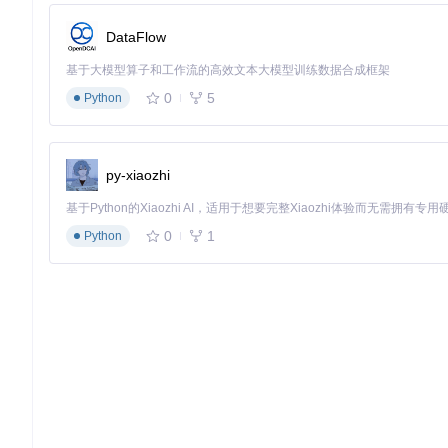
仅限设备所有者因密码遗忘使用
用于合法购买的二手设备激活问题
DataFlow
不得用于任何非法获取的设备
功能限制说明
基于大模型算子和工作流的高效文本大模型训练数据合成框架
A10和A11芯片设备绕过后请勿设置锁屏密码
0
5
Python
iCloud云服务部分功能可能受限
建议保持当前系统版本，避免更新
常见问题解决方案
设备连接失败：尝试更换USB端口或数据线
py-xiaozhi
绕过过程卡住：重启设备后重新执行操作
系统不兼容：确认iOS版本在15.0-16.6.1范围内
通过合理使用AppleRa1n工具，用户可以解决iOS设备激
0
1
Python
检查工具更新，确保获得最佳使用体验。
applera1n
icloud bypass for ios 15-16
项目地址：
https://gitcode.com/gh_mirrors/ap/applera1n