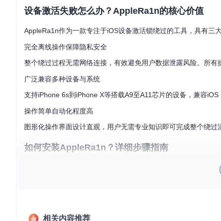
设备激活失败怎么办？AppleRa1n的核心价值
AppleRa1n作为一款专注于iOS设备激活锁绕过的工具，具有三
完全离线操作保障隐私安全
整个绕过过程无需网络连接，有效避免用户数据泄露风险。所有
广泛兼容多种设备与系统
支持iPhone 6s到iPhone X等搭载A9至A11芯片的设备，兼容iO
操作简单自动化程度高
图形化操作界面设计直观，用户无需专业知识即可完成整个绕过
如何安装AppleRa1n？详细步骤指南
环境准备与安装流程
git 
clone
cd
chmod
 +x install.sh

相关内容推荐