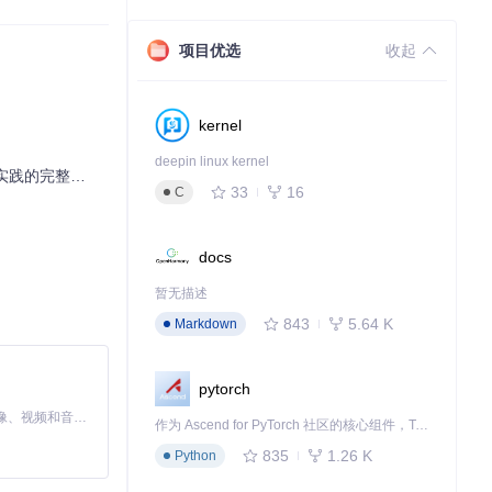
项目优选
收起
kernel
deepin linux kernel
实践的完整路径
33
16
C
docs
暂无描述
843
5.64 K
Markdown
pytorch
可完成激活过程。
MiniMax H3 是一个通用的全模态生成系统。它支持对由文本、图像、视频和音频组成的多模态上下文进行统一理解，并能生成分辨率高达 2K、时长可达 15 秒的带原生立体声音频的视频。得益于面向任务泛化的系统设计，H3 在预训练阶段就已具备广泛的多模态上下文理解与生成能力，能够出色地执行复杂的多模态指令。
作为 Ascend for PyTorch 社区的核心组件，TorchNPU 是昇腾专为 PyTorch 打造的深度学习适配插件，使 PyTorch 框架能够直接调用昇腾 NPU，为开发者提供昇腾 AI 处理器的超强算力。
835
1.26 K
Python