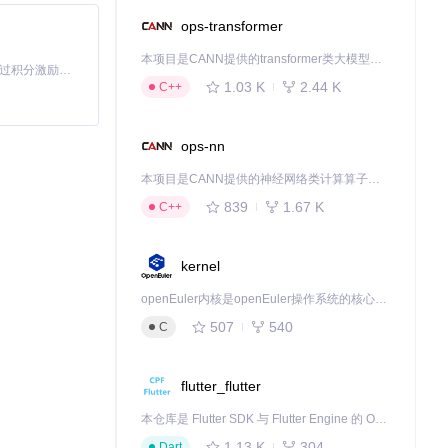
ops-transformer
本项目是CANN提供的transformer类大模型算子库，实现网络在NPU上加速计算。
「源启盛夏」暑期校园开发者成长计划旨在激活校园开源力量，通过积分激励、认证扶持、资源倾斜等形式，引导高校组织和开发者完成「入驻 — 建项目 — 做贡献 — 获认证 — 得资源」的完整闭环。无论你是想带领社团入驻平台的组织者，还是希望用代码贡献证明自己的开发者，都能在这里找到属于你的成长路径。
1.03 K
2.44 K
C++
ops-nn
本项目是CANN提供的神经网络类计算算子库，实现网络在NPU上加速计算。
839
1.67 K
C++
用本工具。定期
kernel
openEuler内核是openEuler操作系统的核心，既是系统性能与稳定性的基石，也是连接处理器、设备与服务的桥梁。
下载源代码
507
540
C
flutter_flutter
本仓库是 Flutter SDK 与 Flutter Engine 的 OpenHarmony 适配版本，由 CPF-Flutter 团队维护。开发者可使用熟悉的 Flutter 技术栈开发 OpenHarmony 应用，3.35.7 及以后的适配版本可基于本仓库源码构建支持 OpenHarmony 的 Flutter Engine。
1.13 K
304
Dart