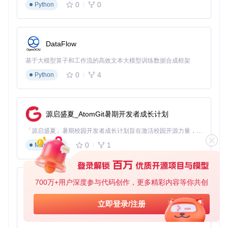
0
0
Python
日常运维：计算数值、检查文件、执行定时任务。
开发测试：快速启动 HTTP 服务、生成测试密码。
自动化脚本：使用
env-template
处理模板，
exec-stdin
批量处理数据。
DataFlow
系统监控：通过
ssl-expiry
监控证书有效期。
基于大模型算子和工作流的高效文本大模型训练数据合成框架
教育培训：简化命令行工具的演示和教学。
0
4
Python
项目特点
单二进制文件
：简化部署，无需依赖其他库或组件。
源启盛夏_AtomGit暑期开发者成长计划
Bash 补全
：提高命令输入效率，减少错误。
多种工具
：覆盖常见系统管理任务，满足多样化需求。
「源启盛夏」暑期校园开发者成长计划旨在激活校园开源力量，通过积分激励、认证扶持、资源倾斜等形式，引导高校组织和开发者完成「入驻 — 建项目 — 做贡献 — 获认证 — 得资源」的完整闭环。无论你是想带领社团入驻平台的组织者，还是希望用代码贡献证明自己的开发者，都能在这里找到属于你的成长路径。
扩展性
：随着项目发展，不断有新的实用工具加入。
0
1
Markdown
SysBox 将系统的便捷管理带入一个新的层次，无论你是新手
还是老手，都值得尝试这个强大的工具箱。立即安装并探索 S
ysBox 如何帮助你提升工作效率吧！
700万+用户深度参与代码创作，更多精彩内容等你共创
py-xiaozhi
基于Python的Xiaozhi AI，适用于想要完整Xiaozhi体验而无需拥有专用硬件的用户。
立即登录/注册
0
1
Python