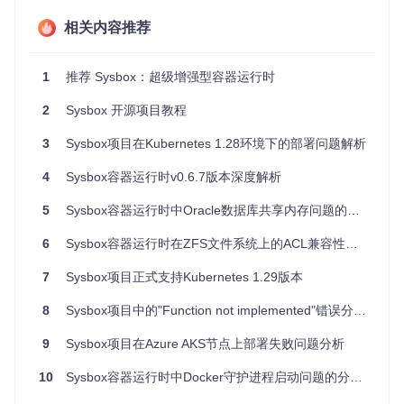
SysBox 作为一个单一的可执行文件，提供了多个子命令供用
户选择。你可以通过
sysbox help
查看所有可用的工具，并
相关内容推荐
通过
sysbox help sub-command
获得更详细的帮助信息。
1
推荐 Sysbox：超级增强型容器运行时
内置工具集
2
Sysbox 开源项目教程
SysBox 包含了一组实用工具，例如：
3
Sysbox项目在Kubernetes 1.28环境下的部署问题解析
calc
：一个简单的计算器，支持浮点运算和交互式模式。
choose-file
：以控制台界面选取文件，可过滤列表并显示
4
Sysbox容器运行时v0.6.7版本深度解析
所选文件内容。
choose-stdin
：类似
choose-file
，但从标准输入流中选
5
Sysbox容器运行时中Oracle数据库共享内存问题的分析与解决
取数据，如选择目录。
chronic
：用于包裹 cronjob，仅在任务失败时显示输出信
6
Sysbox容器运行时在ZFS文件系统上的ACL兼容性问题解析
息。
comments
：提取文件中的注释，适用于提交代码审查。
7
Sysbox项目正式支持Kubernetes 1.29版本
collapse
：去除输入文本中的多余空格。
8
cpp
Sysbox项目中的"Function not implemented"错误分析与解决方案
：基础版 C 预处理器，可包含文件和执行命令。
env-template
：利用 Golang 模板引擎处理环境变量、执
9
Sysbox项目在Azure AKS节点上部署失败问题分析
行命令和读取文件。
exec-stdin
：读取标准输入并按行执行命令，结合了
awk
、
10
Sysbox容器运行时中Docker守护进程启动问题的分析与解决
xargs
和
GNU parallel
的功能。
expect
：用于自动化交互式进程的脚本工具。