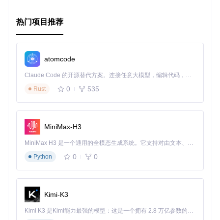
find
：基于正则表达式的文件查找工具，比标准
find
更易
于使用。
热门项目推荐
fingerd
：简易 Finger 服务器。
html2text
：HTML 文件转成纯文本，方便没有网页查看器
的终端环境。
httpd
：简单的 HTTP 服务器，可以监听本地或局域网。
atomcode
http-get
：轻量级 HTTP 客户端，用于获取远程 URL 内
Claude Code 的开源替代方案。连接任意大模型，编辑代码，运行命令，自动验证 — 全自动执行。用 Rust 构建，极致性能。 ｜ An open-source alternative to Claude Code. Connect any LLM, edit code, run commands, and verify changes — autonomously. Built in Rust for speed. Get Started
容。
ips
：轻松获取本地主机的 IP 地址信息。
0
535
Rust
markdown-toc
：生成 Markdown 格式的目录条目。
make-password
：快速生成随机密码。
peerd
：集群成员管理工具。
run-directory
：在指定目录下运行所有可执行文件，并可
MiniMax-H3
以选择是否终止于非零退出状态的命令。
MiniMax H3 是一个通用的全模态生成系统。它支持对由文本、图像、视频和音频组成的多模态上下文进行统一理解，并能生成分辨率高达 2K、时长可达 15 秒的带原生立体声音频的视频。得益于面向任务泛化的系统设计，H3 在预训练阶段就已具备广泛的多模态上下文理解与生成能力，能够出色地执行复杂的多模态指令。
splay
：睡眠一定随机时间，避免同一时刻大量服务器执行
任务造成的资源拥堵。
0
0
Python
ssl-expiry
：检查 TLS 证书的过期时间。
应用场景
Kimi-K3
SysBox 可广泛应用于各种系统管理和开发环境中，包括但不
Kimi K3 是Kimi能力最强的模型：这是一个拥有 2.8 万亿参数的混合专家（MoE）模型，具备原生视觉理解能力，并支持 100 万 token 的上下文窗口。
限于：