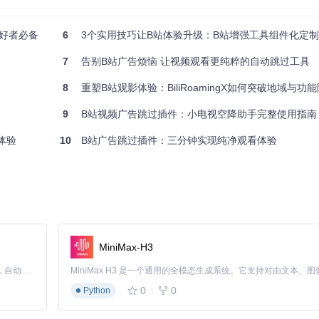
爱好者必备
6
3个实用技巧让B站体验升级：B站增强工具组件化定
7
告别B站广告烦恼 让视频观看更纯粹的自动跳过工具
8
重塑B站观影体验：BiliRoamingX如何突破地域与功
9
B站视频广告跳过插件：小电视空降助手完整使用指南
式 → 选择"加载已解压的扩展程序" → 定位到项目中的
dist
文件夹
影体验
10
B站广告跳过插件：三分钟实现纯净观看体验
择"临时加载插件" → 选择
dist/manifest.json
文件
时，插件自动识别并跳过了3处总计4分20秒的广告片段；在追番过程中
播的商业合作推广被智能过滤。这些场景下，插件都在后台默默工作，让
MiniMax-H3
Claude Code 的开源替代方案。连接任意大模型，编辑代码，运行命令，自动验证 — 全自动执行。用 Rust 构建，极致性能。 ｜ An open-source alternative to Claude Code. Connect any LLM, edit code, run commands, and verify changes — autonomously. Built in Rust for speed. Get Started
0
0
Python
以成为内容审核员：当遇到未被识别的广告时，您可以手动标记并提交到
良性循环，使得广告识别库不断完善，准确率持续提升。