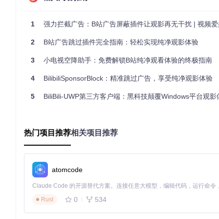
安装依赖并构建
1
强力拦截广告：B站广告屏蔽插件让观影再无干扰 | 视频
2
B站广告跳过插件完全指南：轻松实现纯净观影体验
npm install

3
小电视空降助手：免费解锁B站纯净观看体验的终极指南
加载扩展程序
4
BilibiliSponsorBlock：精准跳过广告，享受纯净观影体验
Chrome/Edge用户：打开扩展管理页面 → 开启开发者模
5
BiliBili-UWP第三方客户端：黑科技颠覆Windows平台观
Firefox用户：打开附加组件页面 → 启用开发者模式 → 选
真实场景体验：让观影回归纯粹本质
热门项目推荐
相关项目推荐
想象一下这样的使用场景：当您正在观看一部60分钟的学习教程
动画被无缝跳过，直接进入正片内容；观看游戏直播录像时，主
集中在真正有价值的内容上。
atomcode
社区协作机制：众人拾柴火焰高
0
534
Rust
该插件的强大之处在于其社区驱动的数据生态。每一位用户都可
据经过审核后将用于优化识别算法。这种"使用-反馈-优化"的