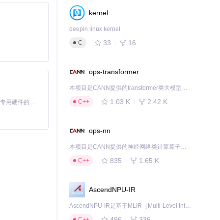
kernel
deepin linux kernel
用户@小埋
33
16
C
商业广告，保留
ops-transformer
士@程序员老
本项目是CANN提供的transformer类大模型算子库，实现网络在NPU上加速计算。
1.03 K
2.42 K
C++
基于Python的Xiaozhi AI，适用于想要完整Xiaozhi体验而无需拥有专用硬件的用户。
ops-nn
本项目是CANN提供的神经网络类计算算子库，实现网络在NPU上加速计算。
835
1.65 K
C++
AscendNPU-IR
AscendNPU-IR是基于MLIR（Multi-Level Intermediate Representation）构建的，面向昇腾亲和算子编译时使用的中间表示，提供昇腾完备表达能力，通过编译优化提升昇腾AI处理器计算效率，支持通过生态框架使能昇腾AI处理器与深度调优
496
336
C++