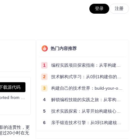
登录
注册
热门内容推荐
1
编程实践项目探索指南：从零构建技术能力体系
2
技术解构式学习：从0到1构建你的编程知识体系
下载源代码
3
构建自己的技术世界：build-your-own-x项目的实践探索指南
一款跳过小电视视频中恰饭片段的浏览器插件，移植自 SponsorBlock。A browser extension to skip sponsored segments in videos, ported from the SponsorBlock
4
解锁编程技能的实践之旅：从零构建你的技术世界
5
技术实践探索：从零开始构建核心系统的实践指南
6
亲手锻造技术引擎：从0到1构建核心系统的实践指南
观影的连贯性，更
过20小时在无