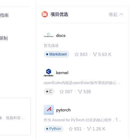
项目优选
收起
制指南
docs
能限制
暂无描述
843
5.63 K
Markdown
kernel
openEuler内核是openEuler操作系统的核心，既是系统性能与稳定性的基石，也是连接处理器、设备与服务的桥梁。
，片头片尾的固定
507
538
C
您的注意力始终
pytorch
MiniMax H3 是一个通用的全模态生成系统。它支持对由文本、图像、视频和音频组成的多模态上下文进行统一理解，并能生成分辨率高达 2K、时长可达 15 秒的带原生立体声音频的视频。得益于面向任务泛化的系统设计，H3 在预训练阶段就已具备广泛的多模态上下文理解与生成能力，能够出色地执行复杂的多模态指令。
作为 Ascend for PyTorch 社区的核心组件，TorchNPU 是昇腾专为 PyTorch 打造的深度学习适配插件，使 PyTorch 框架能够直接调用昇腾 NPU，为开发者提供昇腾 AI 处理器的超强算力。
831
1.26 K
Python
数据库，这些数