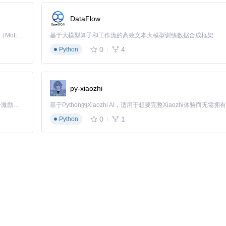
DataFlow
Kimi K3 是Kimi能力最强的模型：这是一个拥有 2.8 万亿参数的混合专家（MoE）模型，具备原生视觉理解能力，并支持 100 万 token 的上下文窗口。
基于大模型算子和工作流的高效文本大模型训练数据合成框架
现在45分钟就能看完，而且不会被突然的广告打断思路。" —— 学生
0
4
Python
观众希望无干扰观看的需求。这个插件很好地平衡了两者，只屏蔽明显的
然提及的产品名称。这种智能识别能力远超其他同类工具。" —— 职场人
py-xiaozhi
「源启盛夏」暑期校园开发者成长计划旨在激活校园开源力量，通过积分激励、认证扶持、资源倾斜等形式，引导高校组织和开发者完成「入驻 — 建项目 — 做贡献 — 获认证 — 得资源」的完整闭环。无论你是想带领社团入驻平台的组织者，还是希望用代码贡献证明自己的开发者，都能在这里找到属于你的成长路径。
0
1
Python
求，对视频加载速度没有影响。
高级用户也可以在设置页面自定义拦截规则。
团队正在评估移动端适配方案。