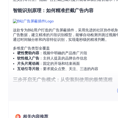
智能识别原理：如何精准拦截广告内容
这款专为B站用户打造的广告屏蔽插件，采用先进的社区协作机
广告数据，建立精准的片段识别模型，能够自动检测并跳过视频
通过时间轴分析和内容特征识别，实现毫秒级的精准判断。
多维度广告类型全覆盖
硬性赞助内容
：视频中明确的产品推广片段
软性植入广告
：主持人提及的品牌合作信息
片头片尾动画
：固定的开场和结束画面
互动引导片段
：要求观众点赞、关注、三连的内容
三步开启无广告模式：从安装到使用的极简流程
💡
准备工作
：确保您的浏览器支持扩展程序安装（Chrome/Edge/F
获取项目源码
git 
clone
相关内容推荐
cd