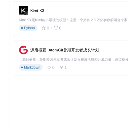
Kimi-K3
用户真实评价：来自一线使用者的反馈
"安装插件后，我看视频的效率明显提高了。以前一个小时的视频
0
0
Python
"作为一名UP主，我既理解内容创作者需要广告变现，也尊重
了必要的内容过渡。" —— UP主@科技美学
"最惊喜的是它能识别那些非常隐蔽的软性植入，比如主持人自
源启盛夏_AtomGit暑期开发者成长计划
王
常见问题解答：解决您的使用疑虑
0
1
Markdown
🔍
Q: 插件会影响视频加载速度吗？
A: 不会。插件在本地完成识别和判断，不会增加额外的网络请
🔍
Q: 安装后需要进行复杂设置吗？
A: 完全不需要。默认配置已经适用于大多数用户，开箱即用。
🔍
Q: 插件是否支持移动设备？
A: 目前主要专注于桌面端浏览器体验，暂不支持移动端。开发
🔍
Q: 标记广告会侵犯视频创作者权益吗？