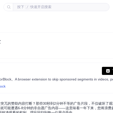
按下
快速开启搜索
/
验
lock
突兀的赞助内容打断？那些30秒到2分钟不等的广告片段，不仅破坏了
就可能遭遇6-8分钟的非自愿广告内容——这意味着一年下来，您将浪费超
而纯净观看的权利，理应回归到每一位用户手中。