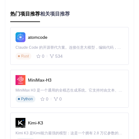
解决方案：启用智能密度控制功能。通过设置弹幕显示区域和
最大显示数量，平衡弹幕互动与观看体验。
热门项目推荐
相关项目推荐
相关实现：src/Model/Shield.cpp中的弹幕屏蔽算法，可通过U
I设置面板调整以下参数：
弹幕显示区域：顶部1/4、中间1/2或底部1/4
atomcode
最大同时显示数量：建议设置为20-30条
弹幕速度：根据视频节奏调整为1-5级
Claude Code 的开源替代方案。连接任意大模型，编辑代码，运行命令，自动验证 — 全自动执行。用 Rust 构建，极致性能。 ｜ An open-source alternative to Claude Code. Connect any LLM, edit code, run commands, and verify changes — autonomously. Built in Rust for speed. Get Started
2.2 问题：低配置电脑播放卡顿
0
534
Rust
解决方案：切换至极简渲染模式。该模式通过减少弹幕特效和
降低渲染帧率，显著降低系统资源占用。
操作路径：设置 > 渲染模式 > 极简模式 核心功能模块：src/R
MiniMax-H3
ender/Raster/RasterRender.cpp
MiniMax H3 是一个通用的全模态生成系统。它支持对由文本、图像、视频和音频组成的多模态上下文进行统一理解，并能生成分辨率高达 2K、时长可达 15 秒的带原生立体声音频的视频。得益于面向任务泛化的系统设计，H3 在预训练阶段就已具备广泛的多模态上下文理解与生成能力，能够出色地执行复杂的多模态指令。
2.3 问题：弹幕文件管理混乱
0
0
Python
解决方案：启用自动分类备份功能。系统会按视频哈希值自动
整理弹幕文件，避免重复下载。
配置方法：
Kimi-K3
// 在src/Config.cpp中设置自动备份
Kimi K3 是Kimi能力最强的模型：这是一个拥有 2.8 万亿参数的混合专家（MoE）模型，具备原生视觉理解能力，并支持 100 万 token 的上下文窗口。
Config::
setAutoBackup
(
true
);
