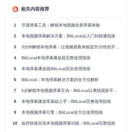
观看教学视频时，BiliLocal的弹幕系统可作为实时笔记工具。
相关内容推荐
你可以通过自定义关键词屏蔽功能，只显示与知识点相关的弹
幕评论。
1
开源弹幕工具：解锁本地视频全新弹幕体验
图2：学习视频弹幕应用 - 支持关键词筛选和重点标注
2
本地视频弹幕解决方案：BiliLocal从入门到精通指南
核心配置：
3
3分钟解锁本地弹幕：让视频观看体验提升10倍的开源工具
# 在配置文件中设置关键词过滤
4
BiliLocal本地弹幕播放器完整使用指南
echo
"filter_words=考试,重点,知识点"
5
本地弹幕播放器BiliLocal完全使用指南
1.3 多人观影的实时互动场景
通过本地网络共享功能，BiliLocal支持多人同时观看同一视频
6
BiliLocal：本地弹幕解决方案的全方位解析
并发送实时弹幕，创造线下观影的社交互动体验。
7
5步解锁本地视频弹幕互动：BiliLocal让离线观影不再孤单
图3：多人观影弹幕互动 - 支持实时评论和表情发送
8
本地弹幕播放零基础上手：BiliLocal完整使用指南
二、问题导向的高级功能解析
9
本地视频弹幕引擎：BiliLocal全方位使用指南
2.1 问题：弹幕过多影响视频观看
10
如何快速实现本地视频弹幕功能：BiliLocal完整指南