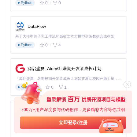
0
0
Python
Config::
setBackupPath
(
"~/BiliLocal/danmaku_backup/"
三、模块化配置指南
DataFlow
3.1 基础配置：快速上手设置
基于大模型算子和工作流的高效文本大模型训练数据合成框架
⚙️ 环境准备：
0
4
Python
# 克隆项目仓库
git 
clone
源启盛夏_AtomGit暑期开发者成长计划
cd
 BiliLocal

「源启盛夏」暑期校园开发者成长计划旨在激活校园开源力量，通过积分激励、认证扶持、资源倾斜等形式，引导高校组织和开发者完成「入驻 — 建项目 — 做贡献 — 获认证 — 得资源」的完整闭环。无论你是想带领社团入驻平台的组织者，还是希望用代码贡献证明自己的开发者，都能在这里找到属于你的成长路径。
# 安装依赖
sudo
0
1
Markdown
sudo
 apt-get install cmake make gcc g++ qt5-default

# 编译项目
mkdir
 build && 
cd
 build

700万+用户深度参与代码创作，更多精彩内容等你共创
py-xiaozhi
cmake ..

基于Python的Xiaozhi AI，适用于想要完整Xiaozhi体验而无需拥有专用硬件的用户。
立即登录/注册
0
1
Python
基础参数配置文件位置：src/Config.h