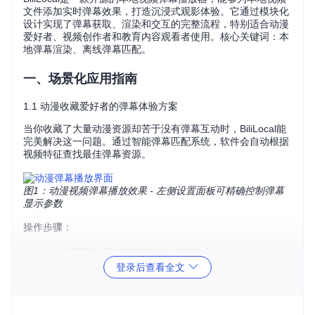
文件添加实时弹幕效果，打造沉浸式观影体验。它通过模块化
设计实现了弹幕获取、渲染和交互的完整流程，特别适合动漫
爱好者、视频创作者和教育内容观看者使用。核心关键词：本
地弹幕渲染、离线弹幕匹配。
一、场景化应用指南
1.1 动漫收藏爱好者的弹幕体验方案
当你收藏了大量动漫资源却苦于没有弹幕互动时，BiliLocal能
完美解决这一问题。通过智能弹幕匹配系统，软件会自动根据
视频特征查找最佳弹幕资源。
图1：动漫视频弹幕播放效果 - 左侧设置面板可精确控制弹幕
显示参数
操作步骤：
点击主界面"打开"按钮选择本地视频文件
系统自动启动弹幕匹配服务（相关实现：src/Access/Pars
登录后查看全文
e.cpp）
等待3-5秒弹幕加载完成即可开始观看
1.2 学习视频的重点标注场景