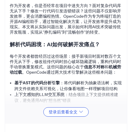
作为开发者，你是否经常在项目中迷失方向？面对复杂代码库
无从下手？修改一行代码引发连锁错误？这些问题不仅影响开
发效率，更会消磨编程热情。OpenCode作为专为终端打造的
开源AI编程助手，通过智能化解决方案，让开发效率提升成为
现实。本文将从实际问题出发，展示如何利用AI技术突破传统
开发瓶颈，实现从"挣扎编码"到"流畅创作"的转变。
解析代码困境：AI如何破解开发痛点？
每个开发者都曾经历过这些场景：接手新项目时面对数百个文
件无从下手，修改祖传代码时担心破坏隐藏逻辑，重构代码时
手动替换重复模式。这些问题的核心在于
信息不对称
和
机械劳
动过载
。OpenCode通过两大技术引擎解决这些根本问题：
基于AST的代码分析引擎
：将代码解析为抽象语法树，实现
跨文件依赖关系可视化，让你像看地图一样理解项目结构
上下文感知的LLM交互系统
：结合项目上下文提供精准建
议，避免通用AI的"想当然"错误
登录后查看全文
图1：OpenCode在GitHub PR中自动生成变更说明，提升团队
协作效率的编程效率场景