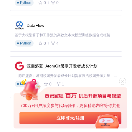
0
0
Python
效率提升自测清单
评估你的开发效率水平，看看OpenCode能带来哪些改进：
DataFlow
□ 理解新项目架构耗时超过1小时
□ 每周花费超过5小时在代码格式化上
基于大模型算子和工作流的高效文本大模型训练数据合成框架
□ 修复bug时定位问题根源超过30分钟
0
4
Python
□ 重构代码时手动修改超过10个文件
□ 团队PR审查平均等待时间超过24小时
🚀
如果勾选超过2项，OpenCode能为你节省至少30%的开发
时间
源启盛夏_AtomGit暑期开发者成长计划
「源启盛夏」暑期校园开发者成长计划旨在激活校园开源力量，通过积分激励、认证扶持、资源倾斜等形式，引导高校组织和开发者完成「入驻 — 建项目 — 做贡献 — 获认证 — 得资源」的完整闭环。无论你是想带领社团入驻平台的组织者，还是希望用代码贡献证明自己的开发者，都能在这里找到属于你的成长路径。
开始使用OpenCode：3分钟快速上手
0
1
Markdown
安装过程简单直观，只需执行以下命令：
git 
clone
700万+用户深度参与代码创作，更多精彩内容等你共创
py-xiaozhi
cd
基于Python的Xiaozhi AI，适用于想要完整Xiaozhi体验而无需拥有专用硬件的用户。
立即登录/注册
进阶使用技巧：
0
1
Python