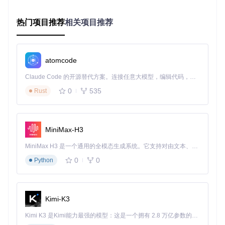
智能代码格式化
：自动适配项目编码规范
文档自动生成
：从代码注释生成API文档
热门项目推荐
相关项目推荐
测试用例生成
：基于函数逻辑创建单元测试
💡
提示：使用
openc auto
命令启动自动化工作流，可节省4
0%的重复性工作时间
atomcode
你遇到过哪些编程痛点？是复杂代码难以理解，还是重复性工
Claude Code 的开源替代方案。连接任意大模型，编辑代码，运行命令，自动验证 — 全自动执行。用 Rust 构建，极致性能。 ｜ An open-source alternative to Claude Code. Connect any LLM, edit code, run commands, and verify changes — autonomously. Built in Rust for speed. Get Started
作占用太多时间？在评论区分享你的经历，看看OpenCode能
否提供解决方案！
0
535
Rust
终端高效操作：全命令行的开发体验
对于终端爱好者，OpenCode提供了纯粹的命令行交互模式，
MiniMax-H3
无需离开终端即可完成所有开发任务：
MiniMax H3 是一个通用的全模态生成系统。它支持对由文本、图像、视频和音频组成的多模态上下文进行统一理解，并能生成分辨率高达 2K、时长可达 15 秒的带原生立体声音频的视频。得益于面向任务泛化的系统设计，H3 在预训练阶段就已具备广泛的多模态上下文理解与生成能力，能够出色地执行复杂的多模态指令。
项目结构快速导航
0
0
Python
代码搜索与替换
实时错误分析与修复
Kimi-K3
图3：OpenCode终端界面，展示代码变更对比和自然语言交
互的编程效率场景
Kimi K3 是Kimi能力最强的模型：这是一个拥有 2.8 万亿参数的混合专家（MoE）模型，具备原生视觉理解能力，并支持 100 万 token 的上下文窗口。