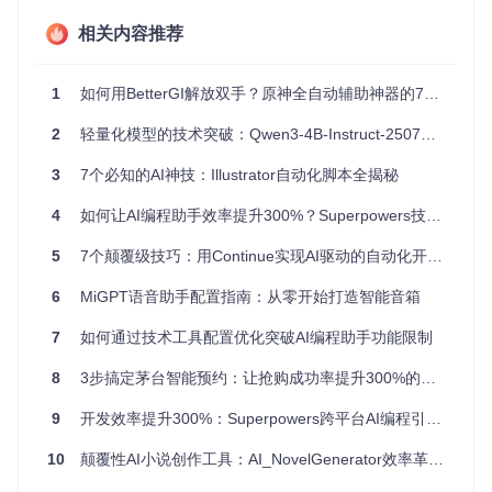
重构代码逻辑：智能识别潜在问题
相关内容推荐
如何安全地重构 legacy 代码？传统方式需要手动追踪所有依
赖关系，耗时且容易遗漏。OpenCode的重构助手通过以下步
1
如何用BetterGI解放双手？原神全自动辅助神器的7大核心功能与使用指南
骤实现安全高效的代码优化：
2
轻量化模型的技术突破：Qwen3-4B-Instruct-2507如何重新定义AI应用边界
自动生成重构影响范围报告
提供符合项目风格的重构建议
3
7个必知的AI神技：Illustrator自动化脚本全揭秘
执行批量修改并验证功能完整性
4
如何让AI编程助手效率提升300%？Superpowers技能库深度实践指南
# 一键重构命令示例
openc refactor --pattern 
"callback hell"
 --replace 
"async
5
7个颠覆级技巧：用Continue实现AI驱动的自动化开发流程
6
MiGPT语音助手配置指南：从零开始打造智能音箱
图2：OpenCode与VSCode深度集成，提供实时代码修改建议
的编程效率场景
7
如何通过技术工具配置优化突破AI编程助手功能限制
8
3步搞定茅台智能预约：让抢购成功率提升300%的黑科技工具
自动化重复任务：释放开发者创造力
9
开发效率提升300%：Superpowers跨平台AI编程引擎深度解析
开发过程中30%的时间都花在重复操作上：格式化代码、生成
文档、编写测试。OpenCode将这些任务自动化，让你专注于
10
颠覆性AI小说创作工具：AI_NovelGenerator效率革命，让长篇创作不再卡壳
创造性工作：