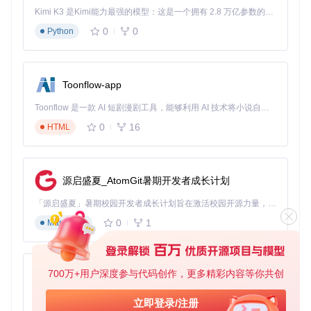
.NET运行时检查：
Kimi K3 是Kimi能力最强的模型：这是一个拥有 2.8 万亿参数的混合专家（MoE）模型，具备原生视觉理解能力，并支持 100 万 token 的上下文窗口。
dotnet --list-runtimes | 
findstr
 "Microsoft.NETCore
0
0
Python
USB控制器驱动版本：通过设备管理器查看"通用串行总
线控制器"中对应设备的驱动日期需晚于2023年1月
故障特征捕获：
Toonflow-app
运行
Updater.exe /diag
生成系统诊断报告
Toonflow 是一款 AI 短剧漫剧工具，能够利用 AI 技术将小说自动转化为剧本，并结合 AI 生成的图片和视频，实现高效的短剧创作。借助 Toonflow，可以轻松完成从文字到影像的全流程，让短剧制作变得更加智能与便捷。
重点关注"USB Device Enumeration"和"Sensor Data In
0
16
HTML
tegrity"章节
记录连续5分钟内的转速波动曲线（使用工具内置的日
志功能）
源启盛夏_AtomGit暑期开发者成长计划
常见误区：将BIOS风扇控制设置误认为硬件故障。验证方
法：在BIOS中禁用所有风扇自动控制后观察问题是否依旧存
「源启盛夏」暑期校园开发者成长计划旨在激活校园开源力量，通过积分激励、认证扶持、资源倾斜等形式，引导高校组织和开发者完成「入驻 — 建项目 — 做贡献 — 获认证 — 得资源」的完整闭环。无论你是想带领社团入驻平台的组织者，还是希望用代码贡献证明自己的开发者，都能在这里找到属于你的成长路径。
在。
0
1
Markdown
验证标准：诊断报告中"Protocol Compatibility Score"需≥75
分，否则需要进行协议适配优化。
3.2 适配：专用插件与驱动配置
700万+用户深度参与代码创作，更多精彩内容等你共创
AionUi
操作要点：
免费、本地、开源的 24/7 全天候 Cowork 应用，以及适用于 Gemini CLI、Claude Code、Codex、OpenCode、Qwen Code、Goose CLI、Auggie 等的 OpenClaw | 🌟 喜欢就点star吧
立即登录/注册