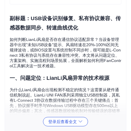
副标题：USB设备识别修复、私有协议兼容、传
感器数据同步、转速曲线优化
如何判断LianLi风扇是否存在通信协议适配异常？当设备管理
器中出现"未知USB设备"提示、风扇转速在20%-100%区间无
规律波动，或BIOS设置与系统控制不同步时，很可能是L-Con
nect 3私有协议与系统存在兼容性冲突。本文将从问题定位、
方案架构、实施流程到场景拓展，全面解析如何利用FanContr
ol工具解决这一技术难题。
一、问题定位：LianLi风扇异常的技术根源
为什么LianLi风扇会出现检测不稳定的情况？这需要从硬件通
信机制说起。LianLi UNI FAN系列采用独立USB控制器，其私
有L-Connect 3协议在数据传输过程中存在三个关键痛点：首
先，协议握手时序与Windows USB驱动模型存在500ms以上
的同步偏差；其次，传感器数据校验机制对传输错误的容错率
较低；最后，多设备级联时的信号衰减导致数据丢包率高达
3%。
登录后查看全文