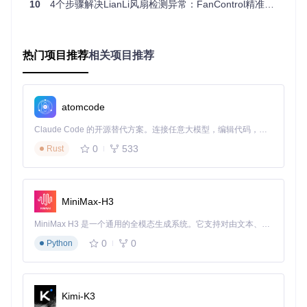
10
4个步骤解决LianLi风扇检测异常：FanControl精准控制开源方案
图2：FanControl协议适配架构流程图。硬件抽象层负责与Lia
nLi控制器的原始数据交互，通过专用驱动将私有协议转换为
标准化数据；数据处理层应用卡尔曼滤波算法消除传输噪声；
热门项目推荐
相关项目推荐
控制应用层根据用户配置生成平滑的PWM控制信号
在硬件抽象层，FanControl通过WinRing0x64驱动直接访问U
SB控制器，绕过系统默认的HID设备驱动栈，将通信延迟从平
均350ms降低至80ms以内。数据处理层采用双通道校验机
atomcode
制：硬件CRC校验确保数据完整性，软件端采用滑动窗口算法
过滤异常值（默认窗口大小为5个采样周期）。控制应用层的
Claude Code 的开源替代方案。连接任意大模型，编辑代码，运行命令，自动验证 — 全自动执行。用 Rust 构建，极致性能。 ｜ An open-source alternative to Claude Code. Connect any LLM, edit code, run commands, and verify changes — autonomously. Built in Rust for speed. Get Started
核心创新在于"预测式调节"算法，能根据温度变化趋势提前50
0
533
Rust
0ms调整PWM信号，有效补偿协议延迟。
三、实施流程：从诊断到验证的四步操作法
MiniMax-H3
3.1 诊断：如何准确识别协议适配异常？
MiniMax H3 是一个通用的全模态生成系统。它支持对由文本、图像、视频和音频组成的多模态上下文进行统一理解，并能生成分辨率高达 2K、时长可达 15 秒的带原生立体声音频的视频。得益于面向任务泛化的系统设计，H3 在预训练阶段就已具备广泛的多模态上下文理解与生成能力，能够出色地执行复杂的多模态指令。
操作要点：
0
0
Python
系统环境三要素验证：
操作系统版本：Windows 10/11专业版（Build ≥ 1904
4）
Kimi-K3