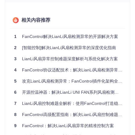
图1：FanControl控制界面展示了四个独立风扇控制模块（GP
U、CPU Push、CPU Pull和Front Top），每个模块包含实时
相关内容推荐
转速显示、百分比控制滑块及详细参数调节区域
这些技术痛点直接表现为三种典型故障：USB设备枚举失败
1
FanControl解决LianLi风扇检测异常的开源解决方案
（设备管理器显示黄色叹号）、转速调节延迟（操作后2-3秒
才响应）、温度-转速曲线映射失真（相同温度下转速差异超
2
[智能控制]解决LianLi风扇检测异常的深度优化指南
过15%）。通过HWiNFO64工具监控USB总线数据可以发现，
异常设备的通信包错误率通常超过0.5%。
3
LianLi风扇异常控制难题深度解析与系统化解决方案
二、方案架构：FanControl解决机制解析
4
FanControl协议适配技术：解决LianLi风扇检测异常的专业配置指南
FanControl如何突破LianLi协议限制实现稳定控制？其核心在
5
攻克LianLi风扇检测异常：FanControl插件化架构全流程解决方案
于三层架构设计：
6
开源控温神器：解决LianLi UNI FAN系列风扇检测异常全攻略
flowchart LR

    A[硬件抽象层] -->|协议转换| B[数据处理层]

7
LianLi风扇控制难题全解析：使用FanControl打造稳定散热系统
    B -->|智能滤波| C[控制应用层]

    A -->|USB原始数据| D[LianLi专用驱动]

8
FanControl高级配置指南：解决LianLi风扇控制难题的系统化方案
    D -->|标准化数据| B

    C -->|用户配置| E[曲线生成器]

9
FanControl：解决LianLi风扇异常的精准控制方案