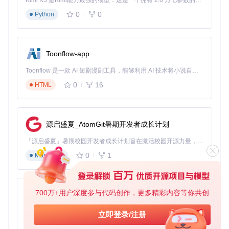
Kimi K3 是Kimi能力最强的模型：这是一个拥有 2.8 万亿参数的混合专家（MoE）模型，具备原生视觉理解能力，并支持 100 万 token 的上下文窗口。
在ICDAR 2023文档解析大赛中，PaddleOCR-VL创下92.7分
的综合评分记录，其中表格结构还原准确率达95.3%，数学公
0
0
Python
式识别F1值突破89.6%。模型特别优化了低光照扫描件、手写
批注文档等复杂场景，在医疗处方识别测试中实现97.2%的关
键信息提取率，远超行业平均水平。
Toonflow-app
2. 超大规模语言覆盖
通过融合多语言平行语料与脚本识别模块，PaddleOCR-VL已
Toonflow 是一款 AI 短剧漫剧工具，能够利用 AI 技术将小说自动转化为剧本，并结合 AI 生成的图片和视频，实现高效的短剧创作。借助 Toonflow，可以轻松完成从文字到影像的全流程，让短剧制作变得更加智能与便捷。
支持109种语言处理，涵盖联合国全部官方语言及斯瓦希里
语、豪萨语等非洲主要语种。在阿拉伯语竖排文本测试集上，
0
16
HTML
字符错误率（CER）控制在3.2%以内，较同类模型降低5
8%。
3. 极致优化的部署体验
源启盛夏_AtomGit暑期开发者成长计划
模型提供从云端API到边缘设备的全场景部署方案：TensorRT
加速版本在NVIDIA Jetson AGX Orin上实现28ms/页的推理速
「源启盛夏」暑期校园开发者成长计划旨在激活校园开源力量，通过积分激励、认证扶持、资源倾斜等形式，引导高校组织和开发者完成「入驻 — 建项目 — 做贡献 — 获认证 — 得资源」的完整闭环。无论你是想带领社团入驻平台的组织者，还是希望用代码贡献证明自己的开发者，都能在这里找到属于你的成长路径。
度；INT4量化模型体积仅380MB，可直接集成到移动端应
0
1
Markdown
用。目前该模型已在HuggingFace开放下载，开发者可通过
pi
p install paddleocr-vl
快速体验。
技术突破背后的架构创新
700万+用户深度参与代码创作，更多精彩内容等你共创
AionUi
PaddleOCR-VL的革命性表现源于三项核心技术创新：首先是
免费、本地、开源的 24/7 全天候 Cowork 应用，以及适用于 Gemini CLI、Claude Code、Codex、OpenCode、Qwen Code、Goose CLI、Auggie 等的 OpenClaw | 🌟 喜欢就点star吧
立即登录/注册
提出"文档语义单元"（DSU）概念，将文本、表格等元素统一
0
6
建模为语义块；其次采用"视觉-语言跨模态注意力"机制，解决
TypeScript