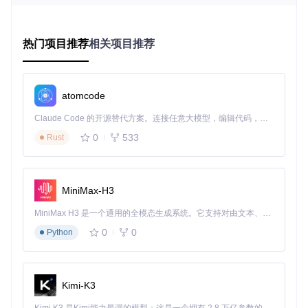
言理解部分则基于ERNIE-4.5-0.3B模型优化，在保持98%核心
能力的同时将参数量压缩67%。这种高效协同设计，使模型在
消费级GPU上就能实现每秒3页的解析速度，较传统管道式方
案提升4倍效率。
热门项目推荐
相关项目推荐
atomcode
Claude Code 的开源替代方案。连接任意大模型，编辑代码，运行命令，自动验证 — 全自动执行。用 Rust 构建，极致性能。 ｜ An open-source alternative to Claude Code. Connect any LLM, edit code, run commands, and verify changes — autonomously. Built in Rust for speed. Get Started
0
533
Rust
MiniMax-H3
该生态图清晰展示了PaddleOCR-VL在整个技术体系中的定
MiniMax H3 是一个通用的全模态生成系统。它支持对由文本、图像、视频和音频组成的多模态上下文进行统一理解，并能生成分辨率高达 2K、时长可达 15 秒的带原生立体声音频的视频。得益于面向任务泛化的系统设计，H3 在预训练阶段就已具备广泛的多模态上下文理解与生成能力，能够出色地执行复杂的多模态指令。
位，它向下承接基础文本识别引擎，向上支撑智能文档理解应
用。对于开发者而言，这张架构图直观呈现了如何基于VL模型
0
0
Python
构建从"图像输入"到"知识输出"的完整解决方案。
三大核心优势重塑行业标准
Kimi-K3
1. 全要素精准识别能力