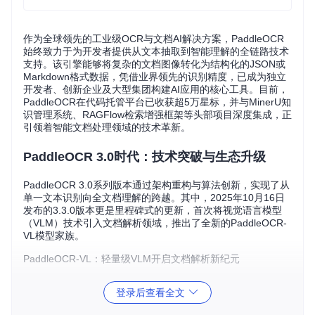
作为全球领先的工业级OCR与文档AI解决方案，PaddleOCR
始终致力于为开发者提供从文本抽取到智能理解的全链路技术
支持。该引擎能够将复杂的文档图像转化为结构化的JSON或
Markdown格式数据，凭借业界领先的识别精度，已成为独立
开发者、创新企业及大型集团构建AI应用的核心工具。目前，
PaddleOCR在代码托管平台已收获超5万星标，并与MinerU知
识管理系统、RAGFlow检索增强框架等头部项目深度集成，正
引领着智能文档处理领域的技术革新。
PaddleOCR 3.0时代：技术突破与生态升级
PaddleOCR 3.0系列版本通过架构重构与算法创新，实现了从
单一文本识别向全文档理解的跨越。其中，2025年10月16日
发布的3.3.0版本更是里程碑式的更新，首次将视觉语言模型
（VLM）技术引入文档解析领域，推出了全新的PaddleOCR-
VL模型家族。
PaddleOCR-VL：轻量级VLM开启文档解析新纪元
PaddleOCR-VL-0.9B作为该系列的旗舰模型，采用创新的"动
登录后查看全文
态视觉编码+轻量语言建模"架构。其视觉模块借鉴NaViT模型
的动态分辨率处理机制，能够自适应不同尺寸的文档页面；语