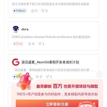
克隆项目代码库
基于大模型算子和工作流的高效文本大模型训练数据合成框架
确保网络通畅，代
git clone https://gitco
理环境需配置git代
1
de.com/GitHub_Trending/
0
6
Python
by/bypass-paywalls-chro
理
me-clean
打开浏览器扩展管理页面
Chrome/Edge需
Chrome/Edge:
chrome://ex
dora
开启右上角"开发
2
tensions/
Firefox:
about:debugging#/
者模式"
DORA (Dataflow-Oriented Robotic Architecture 面向数据流的机器人架构) 是为 AI 与具身智能机器人打造的高性能开发框架，以数据流范式重构开发逻辑，原生支持分布式部署与端边云协同 —— 无需复杂适配，即可实现一体端到端具身大小脑、VLA等模型部署，无缝衔接感知、推理、控制全链路，让 AI 能力与机器人动作深度融合。 依托 Rust 内核与零拷贝通信技术，它将具身大小脑、VLA等模型推理、多模态数据融合延迟压缩至微秒级，同时兼容 ROS2 生态与国产 AI 芯片，彻底降低具身智能机器人的开发门槛，让分布式部署下的 AI 赋能创新更高效、更灵活。
runtime/this-firefox
0
1
Rust
选择克隆目录中的
bypass-paywall
加载已解压扩展
3
s-chrome-clean
文件夹
源启盛夏_AtomGit暑期开发者成长计划
浏览器工具栏出现
验证安装
BPC图标，点击显
4
「源启盛夏」暑期校园开发者成长计划旨在激活校园开源力量，通过积分激励、认证扶持、资源倾斜等形式，引导高校组织和开发者完成「入驻 — 建项目 — 做贡献 — 获认证 — 得资源」的完整闭环。无论你是想带领社团入驻平台的组织者，还是希望用代码贡献证明自己的开发者，都能在这里找到属于你的成长路径。
示"已启用"状态
0
1
Markdown
异常处理预案
扩展加载失败
700万+用户深度参与代码创作，更多精彩内容等你共创
py-xiaozhi
检查浏览器版本是否符合要求
基于Python的Xiaozhi AI，适用于想要完整Xiaozhi体验而无需拥有专用硬件的用户。
确认文件夹权限，避免只读属性
立即登录/注册