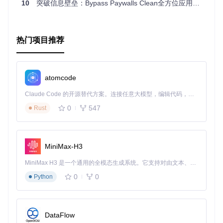
10
突破信息壁垒：Bypass Paywalls Clean全方位应用指南
不同浏览器环境和操作系统配置可能导致扩展安装失败或功能
异常，技术文档的不完整往往使普通用户望而却步。
解决方案
热门项目推荐
环境准备
环境
支持版本
注意事项
要求
atomcode
Chro
需开启开发者模式
88.0+
me
Claude Code 的开源替代方案。连接任意大模型，编辑代码，运行命令，自动验证 — 全自动执行。用 Rust 构建，极致性能。 ｜ An open-source alternative to Claude Code. Connect any LLM, edit code, run commands, and verify changes — autonomously. Built in Rust for speed. Get Started
支持Chromium内
0
547
Edge
88.0+
Rust
核版本
需要额外安装兼容
Firef
85.0+
ox
性插件
MiniMax-H3
操作
需具备基本命令行
Windows 10+/macOS 10.
系统
15+/Linux
操作能力
MiniMax H3 是一个通用的全模态生成系统。它支持对由文本、图像、视频和音频组成的多模态上下文进行统一理解，并能生成分辨率高达 2K、时长可达 15 秒的带原生立体声音频的视频。得益于面向任务泛化的系统设计，H3 在预训练阶段就已具备广泛的多模态上下文理解与生成能力，能够出色地执行复杂的多模态指令。
部署步骤
0
0
Python
步
骤
操作指南
要点提示
编
号
DataFlow