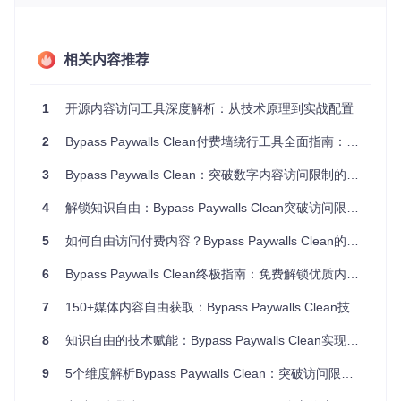
1. 身份模拟层
身份模拟技术原理 通过模拟搜索引擎爬虫的Us
er-Agent和请求头信息，触发网站的SEO内容展示机制。这一
相关内容推荐
技术利用了大多数内容平台为搜索引擎优化保留完整内容访问
通道的特性。
2. 前端操控层
1
开源内容访问工具深度解析：从技术原理到实战配置
前端JavaScript操控流程 采用精确的DOM操作
和JavaScript注入技术，移除或修改付费墙相关的前端验证逻
辑。工具内置了针对150+网站的专属规则库，能够精准识别各
2
Bypass Paywalls Clean付费墙绕行工具全面指南：解锁免费阅读权限
平台的付费墙实现方式。
3
Bypass Paywalls Clean：突破数字内容访问限制的开源解决方案
3. 内容重构层
对部分采用内容碎片化展示的网站，BPC通过
智能分析页面结构，重组内容元素并移除遮挡层，实现完整内
4
解锁知识自由：Bypass Paywalls Clean突破访问限制的全方位应用指南
容的重新渲染。
5
如何自由访问付费内容？Bypass Paywalls Clean的创新解决方案
知识拓展：搜索引擎爬虫模拟技术的法律边界
价值验证
6
Bypass Paywalls Clean终极指南：免费解锁优质内容阅读权限
技术架构的多层设计使BPC能够应对92%的常见付费墙类型，
7
150+媒体内容自由获取：Bypass Paywalls Clean技术解析与实战指南
在最新的性能测试中，平均内容加载时间仅增加0.3秒，远低
于行业平均1.2秒的延迟水平。
8
知识自由的技术赋能：Bypass Paywalls Clean实现信息无障碍访问指南
三、实践指南：环境适配与部署流程
9
5个维度解析Bypass Paywalls Clean：突破访问限制的开源工具价值主张
问题引入