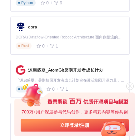
使用转换工具处理构建产物
0
6
Python
在微信开发者工具中运行转换后的项目
[!WARNING] 版本兼容性问题：微信小游戏适配插件与Unit
y版本有严格对应关系，需确保使用匹配的插件版本，否则
dora
会出现构建失败或运行时异常。
DORA (Dataflow-Oriented Robotic Architecture 面向数据流的机器人架构) 是为 AI 与具身智能机器人打造的高性能开发框架，以数据流范式重构开发逻辑，原生支持分布式部署与端边云协同 —— 无需复杂适配，即可实现一体端到端具身大小脑、VLA等模型部署，无缝衔接感知、推理、控制全链路，让 AI 能力与机器人动作深度融合。 依托 Rust 内核与零拷贝通信技术，它将具身大小脑、VLA等模型推理、多模态数据融合延迟压缩至微秒级，同时兼容 ROS2 生态与国产 AI 芯片，彻底降低具身智能机器人的开发门槛，让分布式部署下的 AI 赋能创新更高效、更灵活。
核心转换：实现Unity到微信小游戏的技术对接
0
1
Rust
核心转换是移植过程的关键环节，主要包括WebGL包构建、
适配转换处理和基础功能验证三个步骤。
源启盛夏_AtomGit暑期开发者成长计划
构建适配性WebGL包
构建设置优化
「源启盛夏」暑期校园开发者成长计划旨在激活校园开源力量，通过积分激励、认证扶持、资源倾斜等形式，引导高校组织和开发者完成「入驻 — 建项目 — 做贡献 — 获认证 — 得资源」的完整闭环。无论你是想带领社团入驻平台的组织者，还是希望用代码贡献证明自己的开发者，都能在这里找到属于你的成长路径。
仅勾选首屏必要场景，减少初始加载资源
0
1
Markdown
设置合适的压缩格式和质量等级
配置正确的输出路径
图：Unity构建设置界面，显示仅勾选首屏场景的配置方式
700万+用户深度参与代码创作，更多精彩内容等你共创
py-xiaozhi
关键配置项
基于Python的Xiaozhi AI，适用于想要完整Xiaozhi体验而无需拥有专用硬件的用户。
立即登录/注册
压缩格式：选择"gzip"或"brotli"
0
1
Python
内存限制：设置为256MB