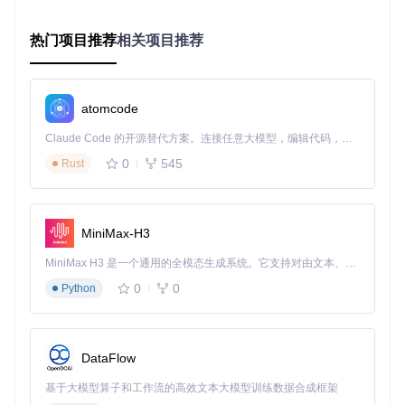
开发工具链配置
Unity环境设置
热门项目推荐
相关项目推荐
安装Unity 2019.4 LTS或更高版本
安装WebGL构建支持模块
导入微信小游戏适配插件
atomcode
微信开发者工具准备
Claude Code 的开源替代方案。连接任意大模型，编辑代码，运行命令，自动验证 — 全自动执行。用 Rust 构建，极致性能。 ｜ An open-source alternative to Claude Code. Connect any LLM, edit code, run commands, and verify changes — autonomously. Built in Rust for speed. Get Started
0
545
Rust
下载并安装微信开发者工具Stable版本
启用"小游戏"开发模式
配置调试环境
MiniMax-H3
图：Unity到微信小游戏的构建模板处理流程图，展示了从引擎
编译到模板替换的完整流程
MiniMax H3 是一个通用的全模态生成系统。它支持对由文本、图像、视频和音频组成的多模态上下文进行统一理解，并能生成分辨率高达 2K、时长可达 15 秒的带原生立体声音频的视频。得益于面向任务泛化的系统设计，H3 在预训练阶段就已具备广泛的多模态上下文理解与生成能力，能够出色地执行复杂的多模态指令。
0
0
Python
项目初始配置验证
完成环境搭建后，执行以下验证步骤确保配置正确：
创建空的Unity项目，切换到WebGL平台
DataFlow
导入微信小游戏适配插件
基于大模型算子和工作流的高效文本大模型训练数据合成框架
执行示例场景构建，生成WebGL包