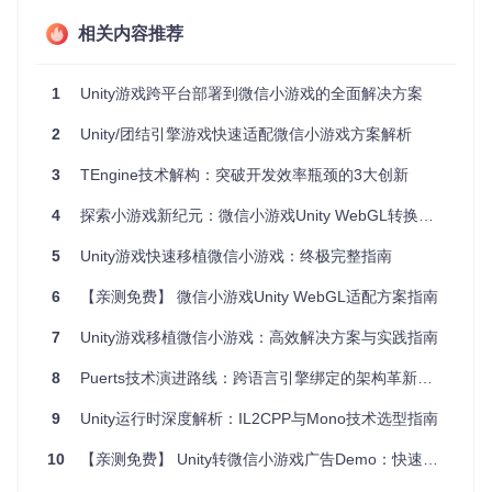
无原生代码插件
插件
纯C#实现
相关内容推荐
内存占
峰值内存<256MB
制定资源优化计划
用
1
Unity游戏跨平台部署到微信小游戏的全面解决方案
首包大
初始下载包<10MB
采用资源分包策略
小
2
Unity/团结引擎游戏快速适配微信小游戏方案解析
[!WARNING] 常见陷阱：直接使用Unity默认WebGL模板进
3
TEngine技术解构：突破开发效率瓶颈的3大创新
行构建会导致微信环境下无法运行，必须使用专用的微信
小游戏转换工具处理构建产物。
4
探索小游戏新纪元：微信小游戏Unity WebGL转换工具
成本效益分析框架
5
Unity游戏快速移植微信小游戏：终极完整指南
时间成本
：中型项目通常需要2-4周完成核心适配
人力投入
：建议至少配备1名熟悉Unity和WebGL的工程师
6
【亲测免费】 微信小游戏Unity WebGL适配方案指南
性能损耗
：WebGL平台相对原生平台性能下降约30-50%
收益预期
：微信生态用户基数大，但需考虑平台分成和流量
7
Unity游戏移植微信小游戏：高效解决方案与实践指南
获取成本
8
Puerts技术演进路线：跨语言引擎绑定的架构革新与生态构建
环境准备：构建基础开发架构
9
Unity运行时深度解析：IL2CPP与Mono技术选型指南
环境准备是确保移植工作顺利进行的基础，包括开发工具链配
置和项目初始设置两大环节。
10
【亲测免费】 Unity转微信小游戏广告Demo：快速集成广告功能的最佳实践