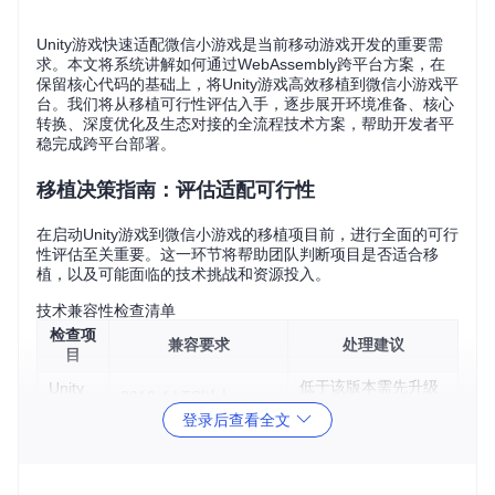
Unity游戏快速适配微信小游戏是当前移动游戏开发的重要需
求。本文将系统讲解如何通过WebAssembly跨平台方案，在
保留核心代码的基础上，将Unity游戏高效移植到微信小游戏平
台。我们将从移植可行性评估入手，逐步展开环境准备、核心
转换、深度优化及生态对接的全流程技术方案，帮助开发者平
稳完成跨平台部署。
移植决策指南：评估适配可行性
在启动Unity游戏到微信小游戏的移植项目前，进行全面的可行
性评估至关重要。这一环节将帮助团队判断项目是否适合移
植，以及可能面临的技术挑战和资源投入。
技术兼容性检查清单
检查项
兼容要求
处理建议
目
低于该版本需先升级
Unity
2019.4 LTS以上
版本
引擎
登录后查看全文
渲染特
不依赖OpenGL ES 3.1
使用WebGL 2.0兼容
性
+高级特性
的Shader
第三方
替换为WebGL兼容的