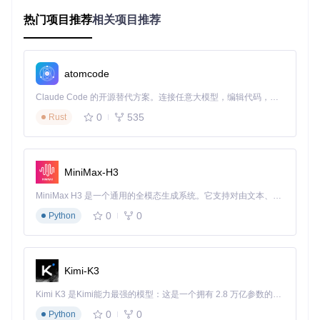
的MP4格式
命令示例
：
热门项目推荐
相关项目推荐
vdx 
'*.mov'
 --format mp4 --output 
'./converted'
atomcode
效果对比
：转换后的MP4文件平均体积减少60%，同时保持接
近原片的视觉质量，极大节省硬盘空间。
Claude Code 的开源替代方案。连接任意大模型，编辑代码，运行命令，自动验证 — 全自动执行。用 Rust 构建，极致性能。 ｜ An open-source alternative to Claude Code. Connect any LLM, edit code, run commands, and verify changes — autonomously. Built in Rust for speed. Get Started
会议记录处理：一键移除视频音频
0
535
Rust
需求场景
：将包含敏感语音的会议录像转为纯视频文件
命令示例
：
MiniMax-H3
vdx 
'meeting.mkv'
MiniMax H3 是一个通用的全模态生成系统。它支持对由文本、图像、视频和音频组成的多模态上下文进行统一理解，并能生成分辨率高达 2K、时长可达 15 秒的带原生立体声音频的视频。得益于面向任务泛化的系统设计，H3 在预训练阶段就已具备广泛的多模态上下文理解与生成能力，能够出色地执行复杂的多模态指令。
0
0
效果对比
Python
：视频画面完整保留，音频轨道被彻底移除，确保信
息安全的同时不影响内容观看。
💡
实用提示
：基础操作参数可组合使用，例如
vdx 'input.m
p4' --crop 720,1280 --no-audio
可同时完成裁剪和去音
Kimi-K3
频操作，处理效率翻倍。
Kimi K3 是Kimi能力最强的模型：这是一个拥有 2.8 万亿参数的混合专家（MoE）模型，具备原生视觉理解能力，并支持 100 万 token 的上下文窗口。
创意效果：用vdx打造专业视频特效
0
0
Python