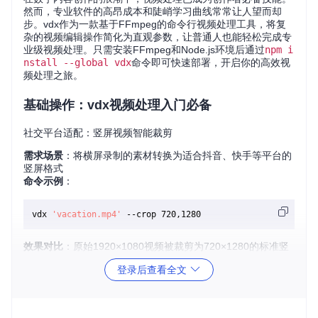
然而，专业软件的高昂成本和陡峭学习曲线常常让人望而却
步。vdx作为一款基于FFmpeg的命令行视频处理工具，将复
杂的视频编辑操作简化为直观参数，让普通人也能轻松完成专
业级视频处理。只需安装FFmpeg和Node.js环境后通过
npm i
nstall --global vdx
命令即可快速部署，开启你的高效视
频处理之旅。
基础操作：vdx视频处理入门必备
社交平台适配：竖屏视频智能裁剪
需求场景
：将横屏录制的素材转换为适合抖音、快手等平台的
竖屏格式
命令示例
：
vdx 
'vacation.mp4'
效果对比
：原始1920×1080视频被裁剪为720×1280的标准竖
屏尺寸，画面主体居中保留，完美适配手机端观看体验。
登录后查看全文
存储空间优化：批量视频格式转换
需求场景
：将旅行拍摄的大量MOV格式视频转为占用空间更小