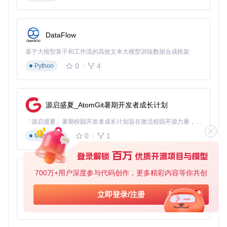
Vlog转场创意：视频倒放特效制作
需求场景
：为旅行Vlog添加从景点到出发地的创意倒放转场
DataFlow
命令示例
：
基于大模型算子和工作流的高效文本大模型训练数据合成框架
vdx 
'sunset.mp4'
0
4
Python
效果对比
：视频从日落结束画面倒放至开始拍摄状态，配合0.
8倍慢速处理，营造出时光倒流的艺术效果。
源启盛夏_AtomGit暑期开发者成长计划
短视频节奏控制：变速与音量同步调节
「源启盛夏」暑期校园开发者成长计划旨在激活校园开源力量，通过积分激励、认证扶持、资源倾斜等形式，引导高校组织和开发者完成「入驻 — 建项目 — 做贡献 — 获认证 — 得资源」的完整闭环。无论你是想带领社团入驻平台的组织者，还是希望用代码贡献证明自己的开发者，都能在这里找到属于你的成长路径。
需求场景
：制作节奏感强的运动短视频，需要同步调整播放速
度和背景音乐
0
1
Markdown
命令示例
：
vdx 
'basketball.mp4'
700万+用户深度参与代码创作，更多精彩内容等你共创
py-xiaozhi
效果对比
：视频播放速度提升50%，同时音量自动增益80%，
基于Python的Xiaozhi AI，适用于想要完整Xiaozhi体验而无需拥有专用硬件的用户。
立即登录/注册
确保加速后音频依然清晰可闻。
0
1
Python
社交媒体素材：视频水印添加