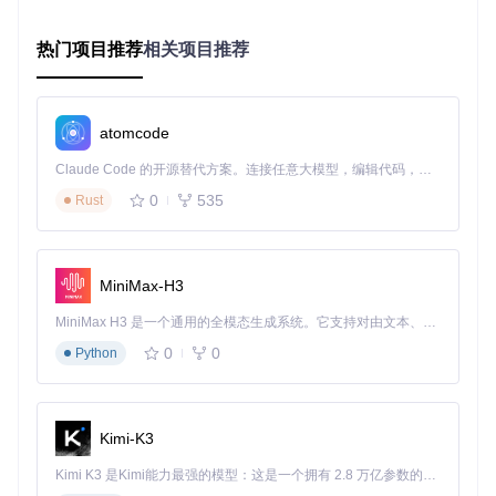
ComfyUI-ReActor提供了
标准化部署流程
，即使没有深度学习
环境配置经验也能顺利完成：
热门项目推荐
相关项目推荐
前置准备
确保已安装ComfyUI主程序，通过终端导航至自定义节点
目录：
atomcode
cd
Claude Code 的开源替代方案。连接任意大模型，编辑代码，运行命令，自动验证 — 全自动执行。用 Rust 构建，极致性能。 ｜ An open-source alternative to Claude Code. Connect any LLM, edit code, run commands, and verify changes — autonomously. Built in Rust for speed. Get Started
获取项目源码
0
535
Rust
克隆仓库并进入项目目录：
git 
clone
cd
MiniMax-H3
自动环境配置
运行智能安装脚本，自动处理依赖项与环境变量：
MiniMax H3 是一个通用的全模态生成系统。它支持对由文本、图像、视频和音频组成的多模态上下文进行统一理解，并能生成分辨率高达 2K、时长可达 15 秒的带原生立体声音频的视频。得益于面向任务泛化的系统设计，H3 在预训练阶段就已具备广泛的多模态上下文理解与生成能力，能够出色地执行复杂的多模态指令。
0
0
Python
技术细节
：install.py会根据系统配置自动选择CPU/GPU模
式，检测并安装匹配的PyTorch版本，配置模型缓存路径，
Kimi-K3
整个过程无需人工干预。
Kimi K3 是Kimi能力最强的模型：这是一个拥有 2.8 万亿参数的混合专家（MoE）模型，具备原生视觉理解能力，并支持 100 万 token 的上下文窗口。
价值提炼：让技术部署回归简单本质