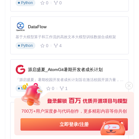
0
0
Python
该部署方案通过
自动化脚本
将复杂的环境配置过程简化为三个
命令，平均部署时间控制在5分钟以内。这种"
开箱即用
"的设计
理念，彻底消除了AI技术落地的环境障碍，使创作者能够专注
于创意本身而非技术配置。
DataFlow
核心机制揭秘：面部转换的技术引擎
基于大模型算子和工作流的高效文本大模型训练数据合成框架
0
4
Python
问题引入：如何让机器"看懂"并"重塑"面部特征？
面部转换的核心挑战在于如何精确提取面部特征并自然融合到
目标图像中。传统方法常出现面部扭曲、边缘生硬、表情不自
然等问题，根源在于特征提取不完整和融合策略简单化。
源启盛夏_AtomGit暑期开发者成长计划
技术解析：三模块协同工作的技术闭环
「源启盛夏」暑期校园开发者成长计划旨在激活校园开源力量，通过积分激励、认证扶持、资源倾斜等形式，引导高校组织和开发者完成「入驻 — 建项目 — 做贡献 — 获认证 — 得资源」的完整闭环。无论你是想带领社团入驻平台的组织者，还是希望用代码贡献证明自己的开发者，都能在这里找到属于你的成长路径。
1. 面部检测与对齐模块
0
1
Markdown
核心功能
：精确识别面部区域并标准化处理
技术实现
：
多尺度特征融合网络（
r_facelib/detection/retinaface/
）实
700万+用户深度参与代码创作，更多精彩内容等你共创
py-xiaozhi
现面部关键点定位
仿射变换算法将不同角度的面部统一到标准坐标系（
r_facel
基于Python的Xiaozhi AI，适用于想要完整Xiaozhi体验而无需拥有专用硬件的用户。
立即登录/注册
ib/detection/align_trans.py
）
0
1
Python
双引擎检测机制在低光照条件下仍保持95%以上的识别率