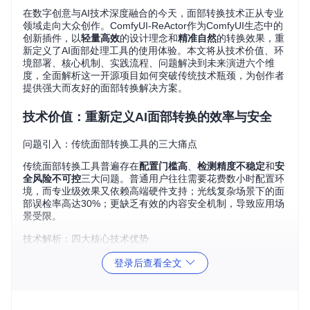
在数字创意与AI技术深度融合的今天，面部转换技术正从专业
领域走向大众创作。ComfyUI-ReActor作为ComfyUI生态中的
创新插件，以
轻量高效
的设计理念和
精准自然
的转换效果，重
新定义了AI面部处理工具的使用体验。本文将从技术价值、环
境部署、核心机制、实践流程、问题解决到未来演进六个维
度，全面解析这一开源项目如何突破传统技术瓶颈，为创作者
提供强大而友好的面部转换解决方案。
技术价值：重新定义AI面部转换的效率与安全
问题引入：传统面部转换工具的三大痛点
传统面部转换工具普遍存在
配置门槛高
、
检测精度不稳定
和
安
全风险不可控
三大问题。普通用户往往需要花费数小时配置环
境，而专业级效果又依赖高端硬件支持；光线复杂场景下的面
部误检率高达30%；更缺乏有效的内容安全机制，导致应用场
景受限。
技术解析：四大核心技术优势
ComfyUI-ReActor通过
模块化架构设计
实现了技术突破：
登录后查看全文
双引擎检测系统
：整合RetinaFace与YOLOv5Face算法
（核心模块：
r_facelib/detection/
），在各种光线条件下实