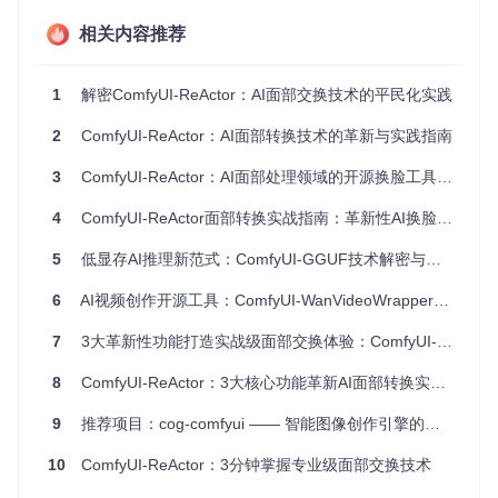
现98%以上的面部检测准确率
智能环境适配
：install.py脚本自动完成依赖项配置与PyTorc
相关内容推荐
h版本优化，将环境部署时间从小时级压缩至分钟级
NSFW内容过滤
：内置安全检测机制（实现于
scripts/reacto
1
r_sfw.py
解密ComfyUI-ReActor：AI面部交换技术的平民化实践
），从源头规避不当内容生成
轻量化设计
：核心算法优化使显存占用降低40%，支持中端
2
ComfyUI-ReActor：AI面部转换技术的革新与实践指南
GPU流畅运行
价值提炼：创作效率与技术安全的平衡
3
ComfyUI-ReActor：AI面部处理领域的开源换脸工具革新
该项目首次将
专业级面部转换
能力与
平民化使用门槛
相结合，
既满足内容创作者对效果精度的要求，又通过自动化配置和安
4
ComfyUI-ReActor面部转换实战指南：革新性AI换脸技术全解析
全机制保障了工具的普适性。这种"
技术下沉
"理念，使得AI面
部转换技术从专业工作室走向个人创作者，推动数字内容创作
5
低显存AI推理新范式：ComfyUI-GGUF技术解密与实战指南
的民主化进程。
6
AI视频创作开源工具：ComfyUI-WanVideoWrapper零代码解决方案全解析
实战部署指南：从零开始的环境搭建流程
7
3大革新性功能打造实战级面部交换体验：ComfyUI-ReActor技术解析与应用指南
问题引入：环境配置为何成为技术落地的最大障碍？
8
ComfyUI-ReActor：3大核心功能革新AI面部转换实战指南
超过60%的AI工具用户反馈，环境配置是使用过程中最耗时的
环节。深度学习框架版本冲突、依赖项缺失、硬件加速配置不
9
推荐项目：cog-comfyui —— 智能图像创作引擎的云端助力工具
当等问题，常常让技术新手望而却步。
10
ComfyUI-ReActor：3分钟掌握专业级面部交换技术
技术解析：三步完成零门槛部署