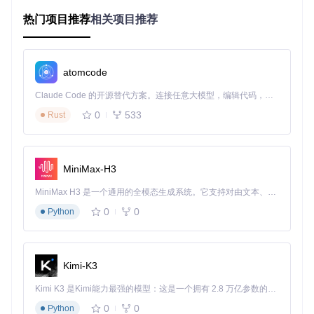
热门项目推荐
相关项目推荐
克隆项目仓库：
git clone https://gitcode.com/Gi
tHub_Trending/gh/g-helper
进入项目目录，运行
app/GHelper.exe
可执行文件
首次启动时允许防火墙例外请求
atomcode
完成初始配置向导（包括性能模式预设、通知权限设置）
Claude Code 的开源替代方案。连接任意大模型，编辑代码，运行命令，自动验证 — 全自动执行。用 Rust 构建，极致性能。 ｜ An open-source alternative to Claude Code. Connect any LLM, edit code, run commands, and verify changes — autonomously. Built in Rust for speed. Get Started
💡 实用技巧：将程序快捷方式固定到任务栏，通过右键菜单快
速访问常用功能。
0
533
Rust
场景化功能应用技巧
MiniMax-H3
移动办公场景的续航优化方案
MiniMax H3 是一个通用的全模态生成系统。它支持对由文本、图像、视频和音频组成的多模态上下文进行统一理解，并能生成分辨率高达 2K、时长可达 15 秒的带原生立体声音频的视频。得益于面向任务泛化的系统设计，H3 在预训练阶段就已具备广泛的多模态上下文理解与生成能力，能够出色地执行复杂的多模态指令。
在外出办公时，通过以下设置组合可延长电池使用时间：
0
0
Python
切换至
Eco显卡模式
（仅使用集成显卡）
设置
充电阈值为60%
（减少电池循环损耗）
启用
静音性能模式
（限制CPU功耗至30W）
将屏幕刷新率调整为
60Hz
并降低亮度至50%
Kimi-K3
Kimi K3 是Kimi能力最强的模型：这是一个拥有 2.8 万亿参数的混合专家（MoE）模型，具备原生视觉理解能力，并支持 100 万 token 的上下文窗口。
G-Helper浅色主题界面展示了性能模式切换、风扇曲线设置和
0
0
Python
硬件状态监控面板