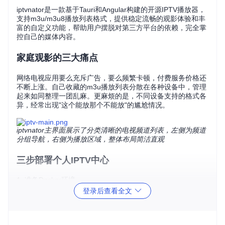
iptvnator是一款基于Tauri和Angular构建的开源IPTV播放器，
支持m3u/m3u8播放列表格式，提供稳定流畅的观影体验和丰
富的自定义功能，帮助用户摆脱对第三方平台的依赖，完全掌
控自己的媒体内容。
家庭观影的三大痛点
网络电视应用要么充斥广告，要么频繁卡顿，付费服务价格还
不断上涨。自己收藏的m3u播放列表分散在各种设备中，管理
起来如同整理一团乱麻。更麻烦的是，不同设备支持的格式各
异，经常出现"这个能放那个不能放"的尴尬情况。
iptvnator主界面展示了分类清晰的电视频道列表，左侧为频道
分组导航，右侧为播放区域，整体布局简洁直观
三步部署个人IPTV中心
1. 准备Docker环境
登录后查看全文
确保你的系统已安装Docker Engine 20.10+和Docker Compo
se 2.0+。 就像准备好放映厅的基础设备，这是搭建个人媒体
中心的第一步。