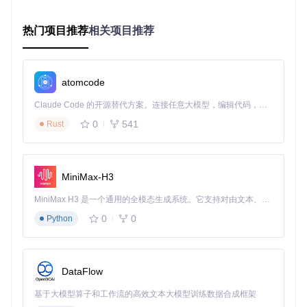
三大实用应用场景
热门项目推荐
相关项目推荐
家庭娱乐中心
将老旧电脑或树莓派改造为家庭媒体中心，连接电视即可享受
丰富频道。孩子们可以观看教育频道，大人可以欣赏电影体
育，各取所需。
atomcode
旅居人士的家乡频道
Claude Code 的开源替代方案。连接任意大模型，编辑代码，运行命令，自动验证 — 全自动执行。用 Rust 构建，极致性能。 ｜ An open-source alternative to Claude Code. Connect any LLM, edit code, run commands, and verify changes — autonomously. Built in Rust for speed. Get Started
常年在外的人，通过iptvnator可以轻松收看家乡电视台，缓解
0
541
Rust
思乡之情。无论是地方新闻还是特色节目，都能随时观看。
企业宣传展示系统
MiniMax-H3
商铺或公司大厅的显示屏，可通过iptvnator循环播放宣传片，
同时接收重要新闻资讯，一举两得。
MiniMax H3 是一个通用的全模态生成系统。它支持对由文本、图像、视频和音频组成的多模态上下文进行统一理解，并能生成分辨率高达 2K、时长可达 15 秒的带原生立体声音频的视频。得益于面向任务泛化的系统设计，H3 在预训练阶段就已具备广泛的多模态上下文理解与生成能力，能够出色地执行复杂的多模态指令。
0
0
Python
iptvnator的EPG电子节目指南功能，清晰展示各频道节目安
排，让你轻松掌握收视计划
基础原理与核心组件
DataFlow
工作原理
基于大模型算子和工作流的高效文本大模型训练数据合成框架