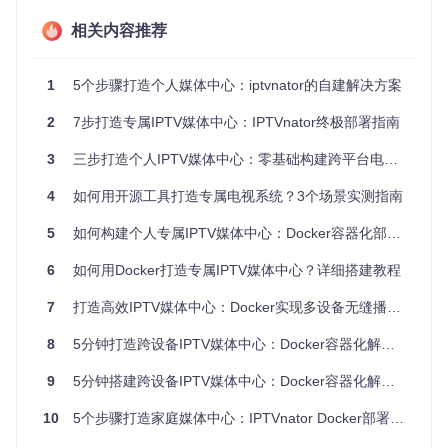
2. 获取项目代码
相关内容推荐
执行以下命令克隆项目仓库：
1
5个步骤打造个人媒体中心：iptvnator的自建解决方案
git 
clone
cd
2
7步打造专属IPTV媒体中心：IPTVnator终极部署指南
这相当于把电影院的设计图纸和设备清单搬回家。
3
三步打造个人IPTV媒体中心：零基础构建跨平台电视直播系统
3. 启动服务
4
如何用开源工具打造专属电视系统？3个场景实测指南
进入docker目录并启动服务：
5
如何构建个人专属IPTV媒体中心：Docker容器化部署完整指南
cd
 docker

6
如何用Docker打造专属IPTV媒体中心？详细搭建教程
7
打造高效IPTV媒体中心：Docker实现多设备无缝播放解决方案
等待几分钟，你的个人IPTV中心就搭建完成了。 访问http://lo
8
5分钟打造跨设备IPTV媒体中心：Docker容器化解决方案全指南
calhost:4333即可开始使用。
9
5分钟搭建跨设备IPTV媒体中心：Docker容器化解决方案终结多设备播放难题
iptvnator提供直观的播放列表上传界面，支持文件拖拽和URL
导入两种方式，轻松添加你的IPTV资源
10
5个步骤打造家庭媒体中心：IPTVnator Docker部署指南