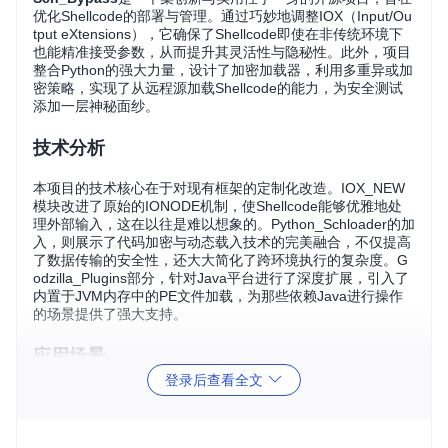
优化Shellcode的部署与管理。通过巧妙地调整IOX（Input/Ou
tput eXtensions），它确保了Shellcode即使在非传统环境下
也能精准接受参数，从而提升其灵活性与隐秘性。此外，项目
整合Python的强大力量，设计了加密加载器，利用多重异或加
密策略，实现了从远程源加载Shellcode的能力，为安全测试
添加一层神秘面纱。
技术分析
本项目的技术核心在于对现有框架的定制化改造。IOX_NEW
模块改进了原始的IONODE机制，使Shellcode能够优雅地处
理外部输入，这在以往是难以想象的。Python_Schloader的加
入，则展示了代码加密与动态载入技术的完美融合，不仅提高
了数据传输的安全性，还大大简化了跨环境执行的复杂度。G
odzilla_Plugins部分，针对Java平台进行了深度扩展，引入了
内置于JVM内存中的PE文件加载，为那些依赖Java进行操作
的场景提供了强大支持。
应用场景
登录后查看全文
Sch_Bypass
的应用舞台广阔无垠，尤其在安全研究、渗透测
试以及高度定制化的自动化脚本开发中尤为显著。它可以让研
究人员在无需直接暴露敏感命令的情况下进行漏洞验证，增加