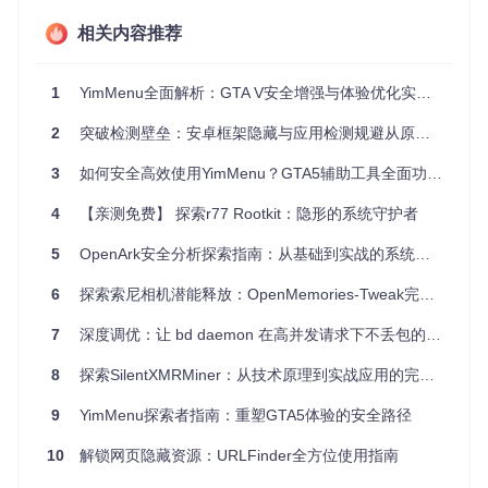
攻击表面的检测难度。企业安全团队亦可通过该工具实施模拟
攻击，评估系统的防护能力。对于红队操作来说，远程加密加
相关内容推荐
载能力意味着更小的踪迹，更高的行动成功率。
项目特点
1
YimMenu全面解析：GTA V安全增强与体验优化实战指南
2
隐秘性增强
突破检测壁垒：安卓框架隐藏与应用检测规避从原理到实战的深度探索
：通过加密的Shellcode加载，使得网络流量和
本地活动更加难以被分析。
3
如何安全高效使用YimMenu？GTA5辅助工具全面功能解析与实战指南
兼容性广泛
：无论是原生系统调用的优化还是Java虚拟机内
的执行，都证明了其广泛的适用范围。
4
【亲测免费】 探索r77 Rootkit：隐形的系统守护者
灵活性提升
：改良的参数接收能力和远程加载机制，适应多
样化的测试与执行需求。
5
OpenArk安全分析探索指南：从基础到实战的系统安全探险
易用性优化
：特别是Godzilla_Plugins的集成，提供了一键
式解决方案，降低了高级技术应用的门槛。
6
探索索尼相机潜能释放：OpenMemories-Tweak完全指南
结语
7
深度调优：让 bd daemon 在高并发请求下不丢包的秘籍
Sch_Bypass
不仅仅是一款工具，它是对现代安全攻防领域的
深刻理解与实践结合的产物。它鼓励我们探索未知，挑战边
8
探索SilentXMRMiner：从技术原理到实战应用的完整路径
界，在保护与进攻的平衡木上走得更远。对于追求高效、安全
且富有创意的安全专业人士而言，
Sch_Bypass
无疑是一个值
9
YimMenu探索者指南：重塑GTA5体验的安全路径
得纳入武器库的强大装备。开始你的探险之旅，解锁更多可能
吧！
10
解锁网页隐藏资源：URLFinder全方位使用指南