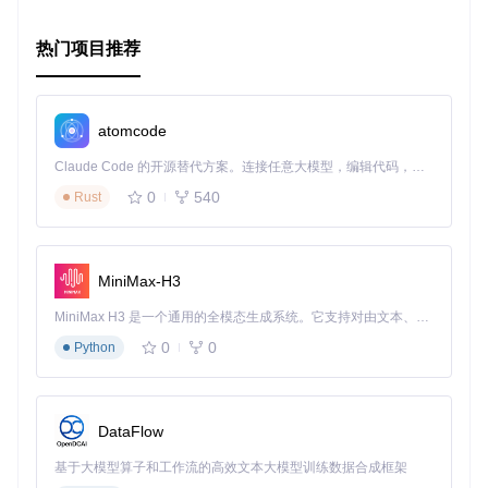
# 推荐理由

热门项目推荐
atomcode
Claude Code 的开源替代方案。连接任意大模型，编辑代码，运行命令，自动验证 — 全自动执行。用 Rust 构建，极致性能。 ｜ An open-source alternative to Claude Code. Connect any LLM, edit code, run commands, and verify changes — autonomously. Built in Rust for speed. Get Started
0
540
Rust
MiniMax-H3
MiniMax H3 是一个通用的全模态生成系统。它支持对由文本、图像、视频和音频组成的多模态上下文进行统一理解，并能生成分辨率高达 2K、时长可达 15 秒的带原生立体声音频的视频。得益于面向任务泛化的系统设计，H3 在预训练阶段就已具备广泛的多模态上下文理解与生成能力，能够出色地执行复杂的多模态指令。
0
0
Python
DataFlow
基于大模型算子和工作流的高效文本大模型训练数据合成框架