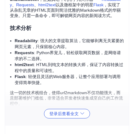
y
、
Requests
、
html2text
以及微框架中的明星
Flask
，实现了
从杂乱无章的HTML页面到简洁优雅的Markdown格式的华丽
变身。只需一条命令，即可解锁网页内容的新阅读方式。
技术分析
Readability
: 强大的文章提取算法，它能够剥离无关紧要的
网页元素，只保留核心内容。
Requests
: Python界宠儿，轻松获取网页数据，是网络请
求的不二选择。
html2text
: HTML到纯文本的转换大师，保证了内容转换过
程中的质量和可读性。
Flask
: 轻便且灵活的Web服务器，让整个应用部署与调用
变得简单快捷。
这一切的技术栈组合，使得url2markdown不仅功能强大，而
且部署维护门槛低，非常适合开发者快速集成至自己的工作流
程中。
登录后查看全文
应用场景
知识管理
: 快速将在线文章备份为Markdown，便于整理归