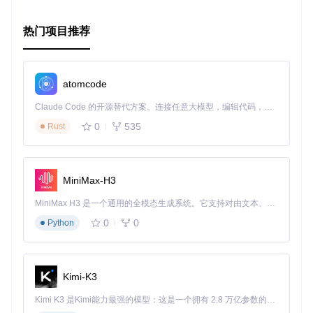
热门项目推荐
atomcode
Claude Code 的开源替代方案。连接任意大模型，编辑代码，运行命令，自动验证 — 全自动执行。用 Rust 构建，极致性能。 ｜ An open-source alternative to Claude Code. Connect any LLM, edit code, run commands, and verify changes — autonomously. Built in Rust for speed. Get Started
0
535
Rust
MiniMax-H3
MiniMax H3 是一个通用的全模态生成系统。它支持对由文本、图像、视频和音频组成的多模态上下文进行统一理解，并能生成分辨率高达 2K、时长可达 15 秒的带原生立体声音频的视频。得益于面向任务泛化的系统设计，H3 在预训练阶段就已具备广泛的多模态上下文理解与生成能力，能够出色地执行复杂的多模态指令。
0
0
Python
Kimi-K3
Kimi K3 是Kimi能力最强的模型：这是一个拥有 2.8 万亿参数的混合专家（MoE）模型，具备原生视觉理解能力，并支持 100 万 token 的上下文窗口。