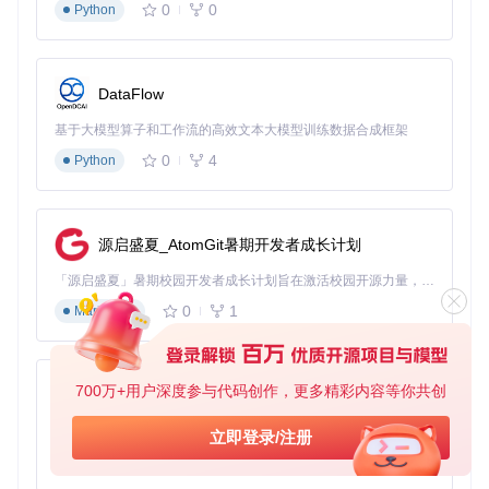
0
0
Python
DataFlow
基于大模型算子和工作流的高效文本大模型训练数据合成框架
0
4
Python
源启盛夏_AtomGit暑期开发者成长计划
「源启盛夏」暑期校园开发者成长计划旨在激活校园开源力量，通过积分激励、认证扶持、资源倾斜等形式，引导高校组织和开发者完成「入驻 — 建项目 — 做贡献 — 获认证 — 得资源」的完整闭环。无论你是想带领社团入驻平台的组织者，还是希望用代码贡献证明自己的开发者，都能在这里找到属于你的成长路径。
0
1
Markdown
700万+用户深度参与代码创作，更多精彩内容等你共创
py-xiaozhi
基于Python的Xiaozhi AI，适用于想要完整Xiaozhi体验而无需拥有专用硬件的用户。
立即登录/注册
0
1
Python