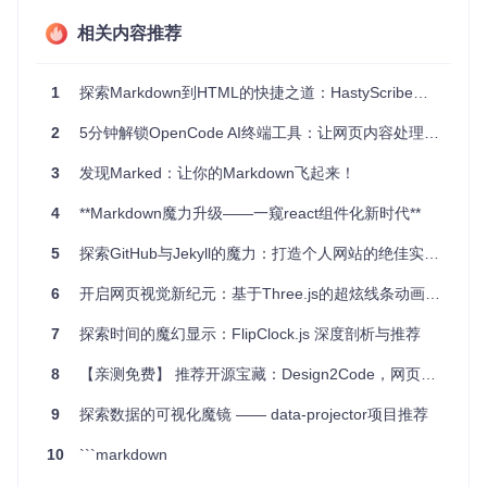
档。
博客创作
: 简化内容迁移，直接将喜欢的网页内容转化为Ma
相关内容推荐
rkdown格式，用于自己博客发布。
团队协作
: 分享资料时，提供更友好的Markdown文档，提
升团队内部的知识共享体验。
1
探索Markdown到HTML的快捷之道：HastyScribe项目推荐
自动文档处理
: 自动化脚本使用，批量转换网站内容到Mark
2
down，构建个性化文档库。
5分钟解锁OpenCode AI终端工具：让网页内容处理像命令行一样简单
3
发现Marked：让你的Markdown飞起来！
项目特点
4
**Markdown魔力升级——一窥react组件化新时代**
简易操作
：一URL一转换，无需复杂设置，即便是非技术
人员也能轻松上手。
5
探索GitHub与Jekyll的魔力：打造个人网站的绝佳实践 —— hankquinlan.github.io
高效转换
：借助Readability的智能提取，即便是在信息繁
杂的页面上，也能精准捕获主要内容。
6
开启网页视觉新纪元：基于Three.js的超炫线条动画特效
开源合规
：基于GPLv3许可，虽然有其限制，但也确保了
代码的自由度和透明度。
7
探索时间的魔幻显示：FlipClock.js 深度剖析与推荐
环境友好
：通过autoenv轻松配置运行环境，开发便捷。
8
【亲测免费】 推荐开源宝藏：Design2Code，网页设计的魔术师一键转码🚀✨
url2markdown
，就像一位默默无闻的文字魔术师，默默地简
化着我们与互联网内容交互的方式。无论是个人学习、研究还
9
探索数据的可视化魔镜 —— data-projector项目推荐
是团队协作，它都是一位值得信赖的伙伴。现在就尝试一下，
开启你的网页转Markdown的新旅程，享受更加清爽的信息阅
10
```markdown
读与整理体验吧！