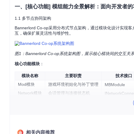
一、[核心功能] 模组能力全景解析：面向开发者
1.1 多节点协同架构
Bannerlord Co-op采用分布式节点架构，通过模块化
互，确保扩展灵活性与维护性。
图1：Bannerlord Co-op系统架构图，展示核心模块间
核心功能模块
：
模块名称
主要职责
技术接口
Mod模块
游戏环境初始化与补丁管理
MBModule
Network模块
会话管理与连接状态机
INetworkConne
Sync模块
对象同步与状态一致性
ISyncPolicy
Railgun模块
底层网络数据传输
RailNetPeer
1.2 关键技术特性
动态对象同步
：基于字段级变更检测的高效同步机制，仅传输
状态机管理
：客户端与服务器连接状态的自动化流转控制
相关内容推荐