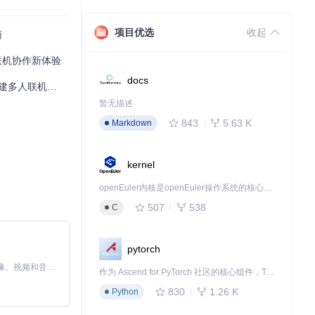
项目优选
收起
南
人联机协作新体验
docs
建多人联机模式
暂无描述
843
5.63 K
Markdown
kernel
变更并生成最小化
openEuler内核是openEuler操作系统的核心，既是系统性能与稳定性的基石，也是连接处理器、设备与服务的桥梁。
507
538
C
pytorch
MiniMax H3 是一个通用的全模态生成系统。它支持对由文本、图像、视频和音频组成的多模态上下文进行统一理解，并能生成分辨率高达 2K、时长可达 15 秒的带原生立体声音频的视频。得益于面向任务泛化的系统设计，H3 在预训练阶段就已具备广泛的多模态上下文理解与生成能力，能够出色地执行复杂的多模态指令。
作为 Ascend for PyTorch 社区的核心组件，TorchNPU 是昇腾专为 PyTorch 打造的深度学习适配插件，使 PyTorch 框架能够直接调用昇腾 NPU，为开发者提供昇腾 AI 处理器的超强算力。
830
1.26 K
Python