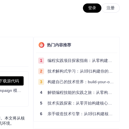
登录
注册
热门内容推荐
1
编程实践项目探索指南：从零构建技术能力体系
2
技术解构式学习：从0到1构建你的编程知识体系
下载源代码
3
构建自己的技术世界：build-your-own-x项目的实践探索指南
用户可通过此项目体验《骑马与砍杀2：霸主》的多人合作战役。该模组旨在尽可能保持原版游戏代码，让玩家与他人共同享受游戏 campaign 模式，目前处于早期开发阶段。
4
解锁编程技能的实践之旅：从零构建你的技术世界
5
技术实践探索：从零开始构建核心系统的实践指南
6
亲手锻造技术引擎：从0到1构建核心系统的实践指南
作。本文将从核
机环境。