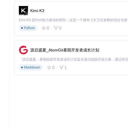
同步策略
适用场景
性能特点
Kimi-K3
全量同步
小对象初始化
简单但带宽消耗大
增量同步
频繁变更字段
低带宽但实现复杂
0
0
Python
事件触发
操作型变更
实时性高延迟低
2.2 节点通信流程
源启盛夏_AtomGit暑期开发者成长计划
系统实现了两种节点通信模式：新玩家加入流程与已存在玩家连
新玩家加入流程
：
0
1
Markdown
图2：新玩家加入流程包含角色创建、数据同步和网络注册等步骤。节
已存在玩家连接流程
：
图3：已存在玩家连接流程优化了身份验证和数据传输步骤。节点交
技术要点速记
：
同步机制采用"观察者模式"，实现变更自动通知
节点通信基于"请求-响应"模型，确保数据可靠传输