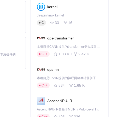
kernel
deepin linux kernel
33
16
C
ops-transformer
本项目是CANN提供的transformer类大模型算子库，实现网络在NPU上加速计算。
1.03 K
2.42 K
C++
基于Python的Xiaozhi AI，适用于想要完整Xiaozhi体验而无需拥有专用硬件的用户。
ops-nn
→5-完成加载。
本项目是CANN提供的神经网络类计算算子库，实现网络在NPU上加速计算。
834
1.65 K
C++
AscendNPU-IR
AscendNPU-IR是基于MLIR（Multi-Level Intermediate Representation）构建的，面向昇腾亲和算子编译时使用的中间表示，提供昇腾完备表达能力，通过编译优化提升昇腾AI处理器计算效率，支持通过生态框架使能昇腾AI处理器与深度调优
496
336
C++