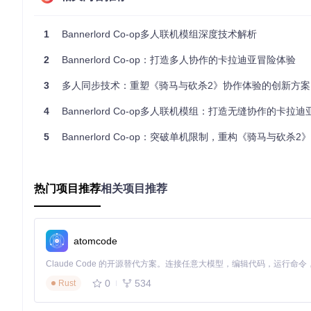
网络ID分配
：全局唯一标识符系统，确保跨节点对象引用一致
事件驱动架构
：基于消息的异步通信模型，降低模块耦合度
1
Bannerlord Co-op多人联机模组深度技术解析
技术要点速记
：
2
Bannerlord Co-op：打造多人协作的卡拉迪亚冒险体验
核心架构遵循"接口依赖"原则，模块间通过抽象接口通信
同步机制采用"变更推送"模式，减少网络带宽占用
3
多人同步技术：重塑《骑马与砍杀2》协作体验的创新方案
连接状态管理基于有限状态机设计，确保状态转换一致性
4
Bannerlord Co-op多人联机模组：打造无缝协作的卡拉
二、[实现原理] 技术解构：模块化交互逻辑深度剖
5
Bannerlord Co-op：突破单机限制，重构《骑马与砍杀2》多
2.1 同步机制实现
Bannerlord Co-op的同步系统基于字段级变更检测，通
热门项目推荐
相关项目推荐
更新包，通过Railgun模块传输至其他节点。
同步流程
：
Patches模块拦截游戏对象字段修改
atomcode
Sync模块生成变更通知并序列化
Network模块通过Railgun传输变更数据
接收端反序列化并应用变更
0
534
Rust
同步策略对比
：