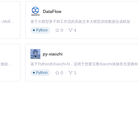
DataFlow
Kimi K3 是Kimi能力最强的模型：这是一个拥有 2.8 万亿参数的混合专家（MoE）模型，具备原生视觉理解能力，并支持 100 万 token 的上下文窗口。
基于大模型算子和工作流的高效文本大模型训练数据合成框架
0
4
Python
py-xiaozhi
接流程，通过状态机管理不同阶段的通信逻辑。
「源启盛夏」暑期校园开发者成长计划旨在激活校园开源力量，通过积分激励、认证扶持、资源倾斜等形式，引导高校组织和开发者完成「入驻 — 建项目 — 做贡献 — 获认证 — 得资源」的完整闭环。无论你是想带领社团入驻平台的组织者，还是希望用代码贡献证明自己的开发者，都能在这里找到属于你的成长路径。
0
1
Python
点交互顺序：1-请求加入→2-创建角色→3-数据传输→4-网络ID分配
互顺序：1-请求加入→2-身份验证→3-增量数据同步→4-完成加载。