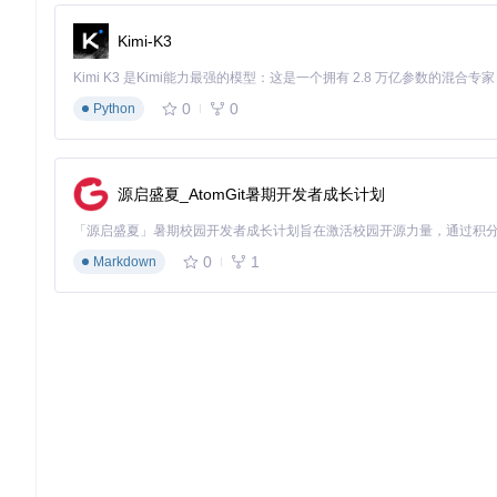
💡
最佳实践
：为不同字重单独提供字体文件，而非使用系统合成
工具移除未使用字符。
Kimi-K3
实战技巧：响应式字体设计
0
0
Python
响应式字体设计需考虑屏幕尺寸、分辨率和用户偏好等多维度因
// 响应式字体实现
@Entry
源启盛夏_AtomGit暑期开发者成长计划
@Component
struct 
ResponsiveFontDemo
 {

// 根据屏幕宽度计算基础字号
0
1
Markdown
baseFontSize
: 
number
 = 
Math
.
round
(
14
 * (screenWidth /
build
(
) {

Column
() {

Text
(
'响应式标题'
)

        .
fontSize
(
this
.
baseFontSize
 + 
4
)

Text
(
'响应式正文'
)

        .
fontSize
(
this
.
baseFontSize
)

Text
(
'响应式辅助文字'
)

        .
fontSize
(
this
.
baseFontSize
 - 
2
)

    }

  }
