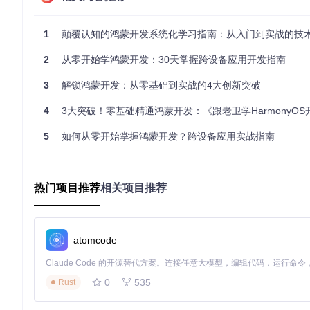
当系统字体无法满足设计需求时，可通过
@font-face
规则引入自定
ces/rawfile
目录下：
1
颠覆认知的鸿蒙开发系统化学习指南：从入门到实战的技
// 自定义字体声明与使用
2
从零开始学鸿蒙开发：30天掌握跨设备应用开发指南
@font
-face {

  font-
family
: 
'BrandFont'
;

3
解锁鸿蒙开发：从零基础到实战的4大创新突破
src
: 
url
($rawfile(
'brand_regular.ttf'
));

  font-
weight
: 
400
;

4
3大突破！零基础精通鸿蒙开发：《跟老卫学HarmonyOS开发
}

5
如何从零开始掌握鸿蒙开发？跨设备应用实战指南
@font
-face {

  font-
family
: 
'BrandFont'
;

src
: 
url
($rawfile(
'brand_bold.ttf'
));

  font-
weight
: 
700
;

热门项目推荐
相关项目推荐
}

Text
(
'品牌标题'
)

  .
fontFamily
(
'BrandFont'
)

atomcode
  .
fontWeight
(
700
)

  .
fontSize
(
24
0
535
Rust
示例代码路径：[samples/ArkUIShopping/entry/src/main/ets/compo