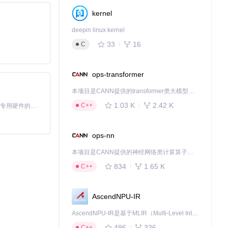
，通过字体子集化
kernel
deepin linux kernel
33
16
C
ops-transformer
本项目是CANN提供的transformer类大模型算子库，实现网络在NPU上加速计算。
1.03 K
2.42 K
C++
基于Python的Xiaozhi AI，适用于想要完整Xiaozhi体验而无需拥有专用硬件的用户。
ops-nn
本项目是CANN提供的神经网络类计算算子库，实现网络在NPU上加速计算。
834
1.65 K
C++
AscendNPU-IR
AscendNPU-IR是基于MLIR（Multi-Level Intermediate Representation）构建的，面向昇腾亲和算子编译时使用的中间表示，提供昇腾完备表达能力，通过编译优化提升昇腾AI处理器计算效率，支持通过生态框架使能昇腾AI处理器与深度调优
496
336
C++