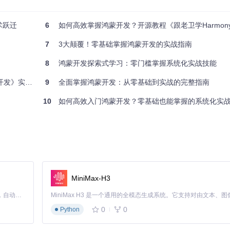
义字体。鸿蒙支持TrueType(.ttf)和OpenType(.otf)格式，字体文件
术跃迁
6
如何高效掌握鸿蒙开发？开源教程《跟老卫学HarmonyOS
7
3大颠覆！零基础掌握鸿蒙开发的实战指南
8
鸿蒙开发探索式学习：零门槛掌握系统化实战技能
》实战指南
9
全面掌握鸿蒙开发：从零基础到实战的完整指南
10
如何高效入门鸿蒙开发？零基础也能掌握的系统化实
MiniMax-H3
Claude Code 的开源替代方案。连接任意大模型，编辑代码，运行命令，自动验证 — 全自动执行。用 Rust 构建，极致性能。 ｜ An open-source alternative to Claude Code. Connect any LLM, edit code, run commands, and verify changes — autonomously. Built in Rust for speed. Get Started
0
0
Python
nents/TitleBar.ets]