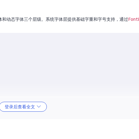
体和动态字体三个层级。系统字体层提供基础字重和字号支持，通过
Font
ts/pages/Index.ets]
登录后查看全文
通过
fontFamily
属性设置。为确保跨设备一致性，建议优先使用系统字体