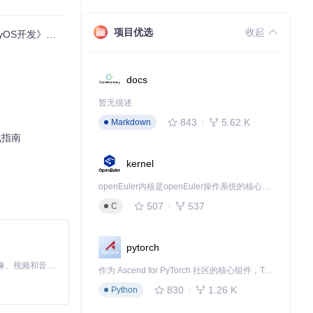
建议放置在
resour
项目优选
收起
开发》全解析
docs
暂无描述
843
5.62 K
Markdown
战指南
kernel
openEuler内核是openEuler操作系统的核心，既是系统性能与稳定性的基石，也是连接处理器、设备与服务的桥梁。
507
537
C
pytorch
MiniMax H3 是一个通用的全模态生成系统。它支持对由文本、图像、视频和音频组成的多模态上下文进行统一理解，并能生成分辨率高达 2K、时长可达 15 秒的带原生立体声音频的视频。得益于面向任务泛化的系统设计，H3 在预训练阶段就已具备广泛的多模态上下文理解与生成能力，能够出色地执行复杂的多模态指令。
作为 Ascend for PyTorch 社区的核心组件，TorchNPU 是昇腾专为 PyTorch 打造的深度学习适配插件，使 PyTorch 框架能够直接调用昇腾 NPU，为开发者提供昇腾 AI 处理器的超强算力。
830
1.26 K
Python