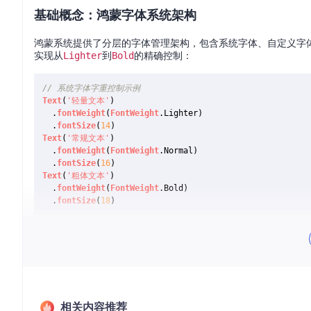
基础概念：鸿蒙字体系统架构
鸿蒙系统提供了分层的字体管理架构，包含系统字体、自定义字
实现从
Lighter
到
Bold
的精确控制：
// 系统字体字重控制示例
Text
(
'轻量文本'
)

  .
fontWeight
(
FontWeight
.
Lighter
)

  .
fontSize
(
14
Text
(
'常规文本'
)

  .
fontWeight
(
FontWeight
.
Normal
)

  .
fontSize
(
16
Text
(
'粗体文本'
)

  .
fontWeight
(
FontWeight
.
Bold
)

  .
fontSize
(
18
示例代码路径：[samples/ArkUIBasicComponents/entry/src/main/e
系统默认提供
sans-serif
、
serif
和
monospace
三种字体族，
特性自动优化渲染效果。
实现方案：自定义字体加载与管理
相关内容推荐