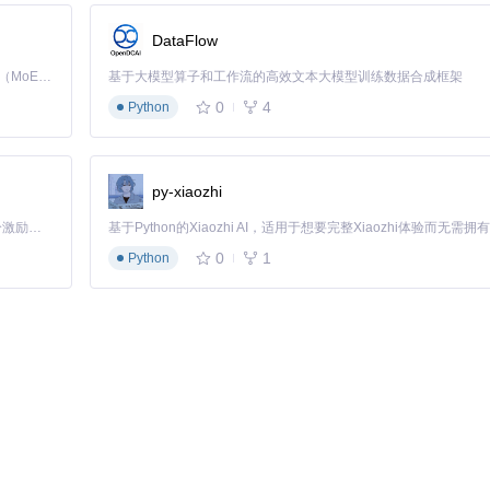
粗体，可获得更专业的视觉效果。字体文件大小建议控制在500KB以内
DataFlow
Kimi K3 是Kimi能力最强的模型：这是一个拥有 2.8 万亿参数的混合专家（MoE）模型，具备原生视觉理解能力，并支持 100 万 token 的上下文窗口。
基于大模型算子和工作流的高效文本大模型训练数据合成框架
0
4
Python
素。使用
vp
单位（虚拟像素）可实现字体大小的自动适配：
py-xiaozhi
「源启盛夏」暑期校园开发者成长计划旨在激活校园开源力量，通过积分激励、认证扶持、资源倾斜等形式，引导高校组织和开发者完成「入驻 — 建项目 — 做贡献 — 获认证 — 得资源」的完整闭环。无论你是想带领社团入驻平台的组织者，还是希望用代码贡献证明自己的开发者，都能在这里找到属于你的成长路径。
0
1
Python
 
360
))
