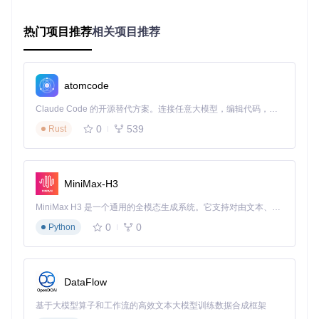
配置文件引擎：窗口参数的数字化记忆
位于项目Profiles目录下的XML配置文件，是SRWE实现参数
热门项目推荐
相关项目推荐
复用的核心。这些文件采用结构化存储方式，记录了窗口尺
寸、位置、样式等30余项参数。当用户加载配置文件时，SR
WE会解析XML数据并自动生成对应的窗口消息序列，实现一
键还原复杂窗口状态的功能。
atomcode
创新方案：SRWE的四大突破性功能
Claude Code 的开源替代方案。连接任意大模型，编辑代码，运行命令，自动验证 — 全自动执行。用 Rust 构建，极致性能。 ｜ An open-source alternative to Claude Code. Connect any LLM, edit code, run commands, and verify changes — autonomously. Built in Rust for speed. Get Started
0
539
Rust
1. 动态分辨率引擎：突破系统限制的窗口变形术
SRWE最引人注目的功能是其动态分辨率调整能力。与传统工
具只能在预设分辨率中选择不同，SRWE允许用户输入任意数
MiniMax-H3
值的宽高参数，甚至可以设置超出显示器物理分辨率的虚拟尺
寸。这项技术的实现原理是通过修改窗口的客户区大小（Clien
MiniMax H3 是一个通用的全模态生成系统。它支持对由文本、图像、视频和音频组成的多模态上下文进行统一理解，并能生成分辨率高达 2K、时长可达 15 秒的带原生立体声音频的视频。得益于面向任务泛化的系统设计，H3 在预训练阶段就已具备广泛的多模态上下文理解与生成能力，能够出色地执行复杂的多模态指令。
t Area）而非简单的窗口缩放，确保内容渲染质量不受损失。
0
0
Python
🔧 核心操作：在进程选择界面选中目标窗口后，在"自定义
分辨率"区域输入2560×1440数值，勾选"保持纵横比"选
项，点击"应用"按钮即可将1080p窗口无损放大至2K分辨率
显示。
DataFlow
2. 窗口样式编辑器：打造隐形工作区
基于大模型算子和工作流的高效文本大模型训练数据合成框架