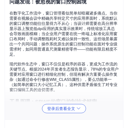
问题发现：被忽视的窗口控制困境
在数字化工作流中，窗口管理看似简单却暗藏诸多痛点。当你
需要在视频会议中精确共享特定尺寸的应用界面时，系统默认
的窗口调整功能往往显得力不从心；当设计师需要在高分辨率
显示器上预览低dpi应用的真实显示效果时，传统缩放工具总
会导致画面模糊；当企业用户需要在统一终端上标准化应用窗
口布局时，手动调整既耗时又难以保持一致性。这些场景暴露
出一个共同问题：操作系统原生的窗口控制功能在面对专业级
需求时，如同用普通直尺测量精密零件——功能有限且精度不
足。
现代软件生态中，窗口不仅仅是程序的容器，更成为工作流的
关键节点。根据2024年开发者生态报告显示，78%的专业用户
需要对应用窗口进行精细化控制，但现有解决方案要么操作复
杂（如通过命令行修改WM_CLASS属性），要么功能单一
（如简单的窗口大小记忆工具）。这种供需矛盾催生了对专业
窗口编辑工具的迫切需求。
工具原理：SRWE的窗口控制技术解密
登录后查看全文
SRWE（Simple Runtime Window Editor）作为一款轻量级窗
口编辑工具，其核心价值在于对Windows窗口管理机制的深度
解析与创新应用。与传统窗口工具仅能修改表层属性不同，S