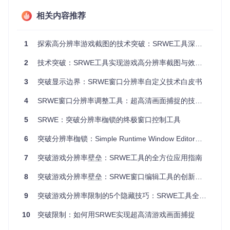
RWE直接与系统窗口管理器交互，通过发送特定的窗口消息实
现精准控制。
相关内容推荐
窗口消息机制：与系统对话的语言
Windows操作系统中，所有窗口行为都通过消息传递实现。S
1
探索高分辨率游戏截图的技术突破：SRWE工具深度实践指南
RWE的工作原理类似于一位精通系统"方言"的翻译官，能够向
目标窗口发送精确的控制指令。当用户在SRWE界面输入新的
2
技术突破：SRWE工具实现游戏高分辨率截图与效率提升指南
窗口尺寸时，工具会构造WM_SIZING消息并发送给目标窗口
进程，这种直接与系统底层交互的方式确保了参数修改的实时
3
突破显示边界：SRWE窗口分辨率自定义技术白皮书
性和准确性。
4
SRWE窗口分辨率调整工具：超高清画面捕捉的技术突破与跨场景应用
⚠️ 技术原理提示：WM_SIZING消息属于Windows用户消
息体系的一部分，它允许应用程序在窗口大小改变过程中
5
SRWE：突破分辨率枷锁的终极窗口控制工具
接收通知并修改尺寸参数。SRWE通过Hook技术拦截并修
改这些消息，从而实现超越普通用户权限的窗口控制能
6
突破分辨率枷锁：Simple Runtime Window Editor的技术革新与实践指南
力。
7
突破游戏分辨率壁垒：SRWE工具的全方位应用指南
进程识别系统：智能窗口雷达
8
突破游戏分辨率壁垒：SRWE窗口编辑工具的创新应用方案
SRWE内置的进程扫描模块如同精密的雷达系统，能够实时探
测系统中所有运行窗口的详细信息。它不仅能识别标准应用窗
9
突破游戏分辨率限制的5个隐藏技巧：SRWE工具全解析
口，还能穿透进程层级，找到被隐藏的子窗口和特殊模态对话
框。这种深度识别能力使得即便是运行在管理员权限下的应
10
突破限制：如何用SRWE实现超高清游戏画面捕捉
用，也能被SRWE精准定位和控制。