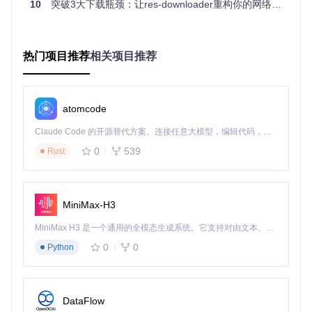
10
突破3大下载瓶颈：让res-downloader重构你的网络资源获取体验
资源下载工具配置界面：包含代理设置、保存路径、文件
命名等核心参数
热门项目推荐
相关项目推荐
关键配置项包括：
代理设置：默认使用本地代理，一般无需修改
保存位置：选择合适的文件夹存放下载文件
atomcode
文件命名：设置文件名规则，便于后续管理
自动拦截：开启后工具将自动识别网络资源
Claude Code 的开源替代方案。连接任意大模型，编辑代码，运行命令，自动验证 — 全自动执行。用 Rust 构建，极致性能。 ｜ An open-source alternative to Claude Code. Connect any LLM, edit code, run commands, and verify changes — autonomously. Built in Rust for speed. Get Started
📥 开始下载：在浏览器中打开目标网页，播放需要下载的
0
539
Rust
视频或音频，工具会自动识别并列出可下载资源。点击"直
接下载"按钮即可保存文件。
高级模式：定制化下载体验
MiniMax-H3
对于有特殊需求的用户，res-downloader提供了丰富的高级功
能：
MiniMax H3 是一个通用的全模态生成系统。它支持对由文本、图像、视频和音频组成的多模态上下文进行统一理解，并能生成分辨率高达 2K、时长可达 15 秒的带原生立体声音频的视频。得益于面向任务泛化的系统设计，H3 在预训练阶段就已具备广泛的多模态上下文理解与生成能力，能够出色地执行复杂的多模态指令。
🎯 精准资源筛选：通过类型筛选功能，精确控制需要捕获
0
0
Python
的资源类型
资源下载类型筛选设置：可选择图片、音频、视频、m3u8
等多种资源类型
DataFlow