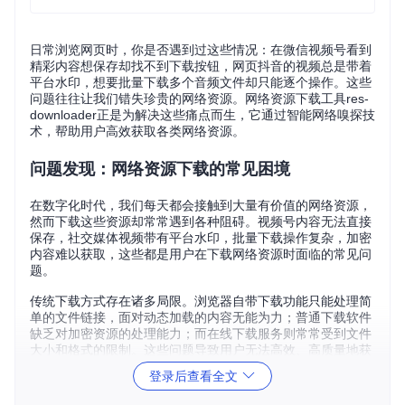
日常浏览网页时，你是否遇到过这些情况：在微信视频号看到
精彩内容想保存却找不到下载按钮，网页抖音的视频总是带着
平台水印，想要批量下载多个音频文件却只能逐个操作。这些
问题往往让我们错失珍贵的网络资源。网络资源下载工具res-
downloader正是为解决这些痛点而生，它通过智能网络嗅探技
术，帮助用户高效获取各类网络资源。
问题发现：网络资源下载的常见困境
在数字化时代，我们每天都会接触到大量有价值的网络资源，
然而下载这些资源却常常遇到各种阻碍。视频号内容无法直接
保存，社交媒体视频带有平台水印，批量下载操作复杂，加密
内容难以获取，这些都是用户在下载网络资源时面临的常见问
题。
传统下载方式存在诸多局限。浏览器自带下载功能只能处理简
单的文件链接，面对动态加载的内容无能为力；普通下载软件
缺乏对加密资源的处理能力；而在线下载服务则常常受到文件
大小和格式的限制。这些问题导致用户无法高效、高质量地获
取所需资源。
登录后查看全文
方案解析：res-downloader的工作原理与使用