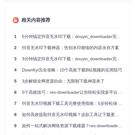
指南
相关内容推荐
工作原理：网络资源的智能捕获机制
res-downloader采用先进的网络嗅探技术，像侦探一样捕获网
络资源。它通过设置系统代理，监控网络流量，识别各种类型
1
5分钟搞定抖音无水印下载：douyin_downloader完全指南
的媒体资源。当你在浏览器中播放视频或音频时，工具会自动
分析网络请求，提取资源的真实地址。
2
抖音无水印下载神器：告别水印烦恼的内容永存方案
对于加密传输的内容，res-downloader采用HTTPS拦截技
3
3分钟搞定抖音无水印下载：douyin_downloader完全使用指南
术，在确保安全的前提下获取资源数据。针对m3u8流媒体格
式，工具能够自动解析并合并分片文件，最终生成完整的视频
4
DownKyi完全攻略：10个高效下载B站视频的实用技巧
文件。这种工作方式使得工具能够应对各种复杂的网络资源传
输场景。
5
3步解锁全网资源自由：无限制下载神器来了
基础模式：快速上手的三步下载法
6
5个高效技巧：res-downloader让你轻松实现多平台资源下载自由
🔍 获取与安装：首先克隆项目源码到本地
7
抖音无水印视频下载工具完整使用指南：5步轻松保存高清内容
git clone https://gitcode.com/GitHub_Trending/re/res-downl
8
如何高效提取抖音无水印视频？这款工具让下载更清爽！
按照项目文档完成后续的构建和安装步骤。
9
如何一站式解决网络资源下载难题？res-downloader让你轻松获取音视频资源
⚙️ 基本配置：启动应用后，进入设置界面进行基础配置