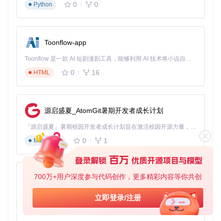
0
0
Python
图形界面核心功能解析
NSudo提供直观的图形界面，将复杂的权限配置简化为可视化
操作，即使是非命令行用户也能轻松掌握。
Toonflow-app
Toonflow 是一款 AI 短剧漫剧工具，能够利用 AI 技术将小说自动转化为剧本，并结合 AI 生成的图片和视频，实现高效的短剧创作。借助 Toonflow，可以轻松完成从文字到影像的全流程，让短剧制作变得更加智能与便捷。
界面主要分为三个功能区域：
0
16
HTML
权限选择区
：通过下拉菜单选择用户模式（如TrustedInstall
er、System等）
高级选项
：可勾选"启用全部特权"以获取完整权限集
源启盛夏_AtomGit暑期开发者成长计划
程序执行区
：输入或浏览选择需要运行的程序路径
安全警示
：底部警告信息时刻提醒用户谨慎操作
「源启盛夏」暑期校园开发者成长计划旨在激活校园开源力量，通过积分激励、认证扶持、资源倾斜等形式，引导高校组织和开发者完成「入驻 — 建项目 — 做贡献 — 获认证 — 得资源」的完整闭环。无论你是想带领社团入驻平台的组织者，还是希望用代码贡献证明自己的开发者，都能在这里找到属于你的成长路径。
0
1
Markdown
中文界面版本同样保持了直观的操作逻辑，所有选项均提供清
晰的本地化描述：
700万+用户深度参与代码创作，更多精彩内容等你共创
AionUi
跨场景命令生成器
免费、本地、开源的 24/7 全天候 Cowork 应用，以及适用于 Gemini CLI、Claude Code、Codex、OpenCode、Qwen Code、Goose CLI、Auggie 等的 OpenClaw | 🌟 喜欢就点star吧
立即登录/注册
0
6
NSudo的命令行模式提供了更为灵活的权限控制能力，适用于
TypeScript
自动化脚本和远程管理场景。以下是针对不同应用场景的命令