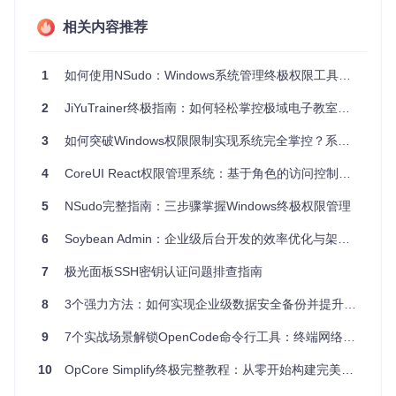
进程管理、注
恶意进程强制结
⚠️⚠️
Syste
册表全权限访
束、深层注册表
中
m
⚠️⚠️
相关内容推荐
问
编辑
管理
绕过UAC限
⚠️⚠️
软件静默安装、
员增
制、系统目录
低
1
如何使用NSudo：Windows系统管理终极权限工具完全指南
系统优化配置
⚠️
强
写入
2
JiYuTrainer终极指南：如何轻松掌控极域电子教室的完整解决方案
当前
维持现有权限
临时操作测试、
⚠️
无
用户
上下文
日志查看
3
如何突破Windows权限限制实现系统完全掌控？系统权限管理工具实战指南
⚠️
安全警示
：权限提升操作应遵循"最小权限原则"，完成
4
CoreUI React权限管理系统：基于角色的访问控制终极指南
特定任务后立即退出高权限环境。建议在操作前备份关键
数据，重大修改前创建系统还原点。
5
NSudo完整指南：三步骤掌握Windows终极权限管理
极速部署与环境配置
6
Soybean Admin：企业级后台开发的效率优化与架构设计实践
7
极光面板SSH密钥认证问题排查指南
NSudo提供两种灵活的部署方式，满足不同用户的使用需求。
无论是追求效率的快速部署，还是需要定制功能的源码编译，
8
3个强力方法：如何实现企业级数据安全备份并提升信息管理效率
都能找到合适的方案。
二进制包快速部署
9
7个实战场景解锁OpenCode命令行工具：终端网络内容处理终极指南
对于大多数用户，直接使用预编译的二进制包是最便捷的方
10
OpCore Simplify终极完整教程：从零开始构建完美黑苹果系统
式：