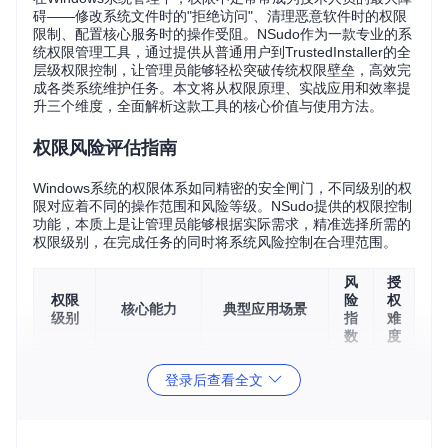
碍——修改系统文件时的"拒绝访问"、清理恶意软件时的权限
限制、配置核心服务时的操作受阻。NSudo作为一款专业的系
统权限管理工具，通过提供从普通用户到TrustedInstaller的全
层级权限控制，让管理员能够轻松突破传统权限壁垒，高效完
成各类系统维护任务。本文将从权限原理、实战应用和效率提
升三个维度，全面解析这款工具的核心价值与使用方法。
权限风险评估指南
Windows系统的权限体系如同精密的安全闸门，不同级别的权
限对应着不同的操作范围和风险等级。NSudo提供的权限控制
功能，本质上是让管理员能够根据实际需求，精准选择所需的
权限级别，在完成任务的同时将系统风险控制在合理范围。
风
授
权限
险
权
核心能力
典型应用场景
级别
指
难
数
度
⚠️⚠️
系统文件修
Truste
登录后查看全文
系统修复、驱动
⚠️⚠️
改、核心服务
高
dInsta
安装
ller
配置
⚠️