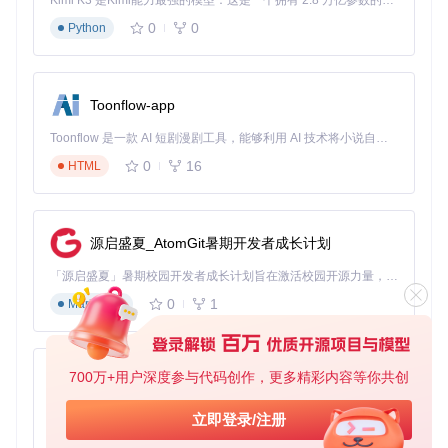
Kimi K3 是Kimi能力最强的模型：这是一个拥有 2.8 万亿参数的混合专家（MoE）模型，具备原生视觉理解能力，并支持 100 万 token 的上下文窗口。
场景化配置：从基础到高级的全流程指南
0
0
Python
新手入门：10分钟快速部署
环境准备
HMCL基于Java运行环境，推荐使用JDK 17或更高
Toonflow-app
版本。对于普通用户，启动器提供内置Java下载功能，无需手
动配置。通过以下命令获取项目源码：
Toonflow 是一款 AI 短剧漫剧工具，能够利用 AI 技术将小说自动转化为剧本，并结合 AI 生成的图片和视频，实现高效的短剧创作。借助 Toonflow，可以轻松完成从文字到影像的全流程，让短剧制作变得更加智能与便捷。
0
16
HTML
git 
clone
cd
编译构建
项目使用Gradle构建系统，在终端执行以下命令：
源启盛夏_AtomGit暑期开发者成长计划
「源启盛夏」暑期校园开发者成长计划旨在激活校园开源力量，通过积分激励、认证扶持、资源倾斜等形式，引导高校组织和开发者完成「入驻 — 建项目 — 做贡献 — 获认证 — 得资源」的完整闭环。无论你是想带领社团入驻平台的组织者，还是希望用代码贡献证明自己的开发者，都能在这里找到属于你的成长路径。
# Linux/macOS用户
0
1
./gradlew clean makeExecutables

Markdown
# Windows用户
700万+用户深度参与代码创作，更多精彩内容等你共创
AionUi
构建完成后，可执行文件位于
HMCL/build/libs
目录，包含
免费、本地、开源的 24/7 全天候 Cowork 应用，以及适用于 Gemini CLI、Claude Code、Codex、OpenCode、Qwen Code、Goose CLI、Auggie 等的 OpenClaw | 🌟 喜欢就点star吧
立即登录/注册
适用于不同平台的版本。
0
6
TypeScript