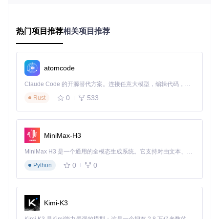
系统需求速查表
✅️ Windows (x86-64)：Win7及以上系统完美支持
热门项目推荐
相关项目推荐
✅️ macOS (x86-64/ARM64)：1.19+版本原生支持Apple Sili
con
✅️ Linux (x86-64/ARM64)：所有主流发行版完全兼容
👌 FreeBSD：1.13+版本基本可用
atomcode
👌 Linux (RISC-V 64)：1.13~1.21.5版本实验性支持
Claude Code 的开源替代方案。连接任意大模型，编辑代码，运行命令，自动验证 — 全自动执行。用 Rust 构建，极致性能。 ｜ An open-source alternative to Claude Code. Connect any LLM, edit code, run commands, and verify changes — autonomously. Built in Rust for speed. Get Started
HMCL采用Java开发的跨平台特性，配合针对不同架构的优化
0
533
Rust
编译，确保在从低端笔记本到高端游戏PC的各类设备上均能
流畅运行。
模块化扩展能力
MiniMax-H3
HMCL的插件化架构如同"乐高积木"系统，允许通过安装功能
模块扩展启动器能力。官方提供材质包管理、皮肤编辑器、服
MiniMax H3 是一个通用的全模态生成系统。它支持对由文本、图像、视频和音频组成的多模态上下文进行统一理解，并能生成分辨率高达 2K、时长可达 15 秒的带原生立体声音频的视频。得益于面向任务泛化的系统设计，H3 在预训练阶段就已具备广泛的多模态上下文理解与生成能力，能够出色地执行复杂的多模态指令。
务器监控等核心插件，社区开发者则贡献了地图管理、自动备
0
0
份等特色工具。所有插件通过统一接口管理，确保安全性和系
Python
统稳定性，为玩家打造个性化的游戏启动环境。
图1：HMCL启动器支持的高清游戏场景展示，体现其对高画
Kimi-K3
质Minecraft的完美支持