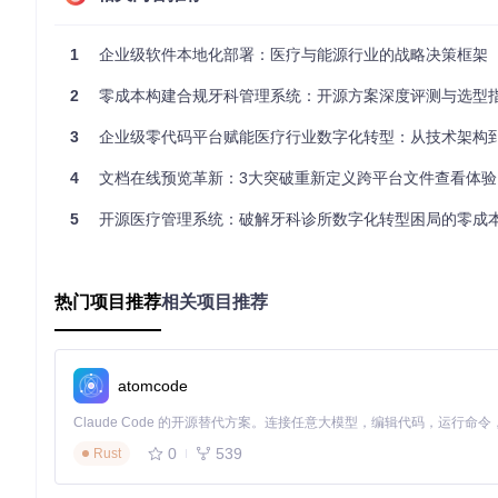
能源行业资源包

-------------------

1
企业级软件本地化部署：医疗与能源行业的战略决策框架
核心组件：工业日志分析模型

字体配置：等宽代码字体+流程图符号库

2
零成本构建合规牙科管理系统：开源方案深度评测与选型
典型占用：540MB

3
企业级零代码平台赋能医疗行业数字化转型：从技术架构到临床应
4
文档在线预览革新：3大突破重新定义跨平台文件查看体验
💡
决策建议
：采用"基础包+场景插件"架构，医疗行业可额外集成
2. 部署层：三步式离线实施流程
5
开源医疗管理系统：破解牙科诊所数字化转型困局的零成
1️⃣
环境预检
热门项目推荐
相关项目推荐
# 伪代码：系统兼容性验证

def system_check(local_deploy=True):

    verify_hardware(avx2_support=True, min_memory
    check_dependencies(python_version="3.10+", libs=["li
atomcode
2️⃣
资源制备
在联网环境生成加密资源包，支持按语言和功能模
0
539
Rust