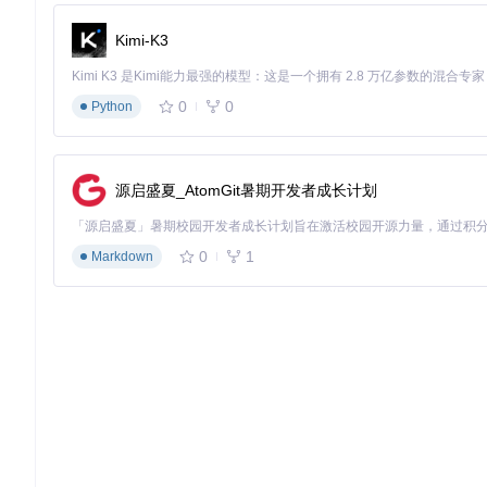
# 伪代码：资源包生成

resource_packer = ResourcePacker()

Kimi-K3
resource_packer.include(langs=["zh", "en", "de"])

resource_packer.include(models=["medical_layout_v2", "ta
resource_packer.exclude(components=["online_update"])

0
0
Python
3️⃣
部署验证
实施自动化部署并生成合规报告：
源启盛夏_AtomGit暑期开发者成长计划
# 伪代码：部署流程

deployer = LocalDeployer(target_path="/opt/enterprise-ap
deployer.restore_resources("medical-resources.tar.gz")

0
1
Markdown
deployer.configure(service_port=8080, max_threads=16)

3. 安全层：数据闭环设计
实现从输入到输出的全流程数据隔离，医疗场景需特别配置：
内存级数据脱敏（自动遮盖患者ID）
操作日志区块链存证
定时数据自动清理机制（默认72小时）
验证：效能与成本的平衡艺术