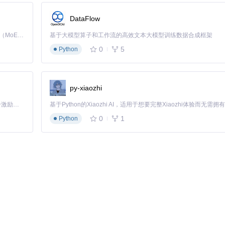
DataFlow
ble_extractor"])

Kimi K3 是Kimi能力最强的模型：这是一个拥有 2.8 万亿参数的混合专家（MoE）模型，具备原生视觉理解能力，并支持 100 万 token 的上下文窗口。
基于大模型算子和工作流的高效文本大模型训练数据合成框架
0
5
Python
py-xiaozhi
「源启盛夏」暑期校园开发者成长计划旨在激活校园开源力量，通过积分激励、认证扶持、资源倾斜等形式，引导高校组织和开发者完成「入驻 — 建项目 — 做贡献 — 获认证 — 得资源」的完整闭环。无论你是想带领社团入驻平台的组织者，还是希望用代码贡献证明自己的开发者，都能在这里找到属于你的成长路径。
p")

0
1
Python