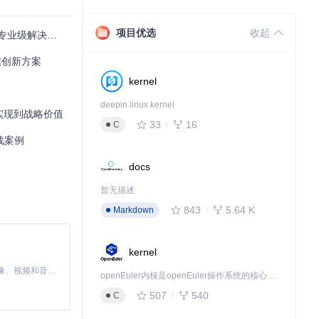
项目优选
收起
业级解决方案
信创新方案
kernel
deepin linux kernel
技术实现到战略价值
MB）。
33
16
C
战案例
docs
暂无描述
843
5.64 K
Markdown
kernel
MiniMax H3 是一个通用的全模态生成系统。它支持对由文本、图像、视频和音频组成的多模态上下文进行统一理解，并能生成分辨率高达 2K、时长可达 15 秒的带原生立体声音频的视频。得益于面向任务泛化的系统设计，H3 在预训练阶段就已具备广泛的多模态上下文理解与生成能力，能够出色地执行复杂的多模态指令。
openEuler内核是openEuler操作系统的核心，既是系统性能与稳定性的基石，也是连接处理器、设备与服务的桥梁。
507
540
C