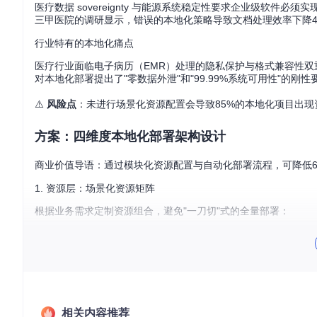
医疗数据 sovereignty 与能源系统稳定性要求企业级软件
三甲医院的调研显示，错误的本地化策略导致文档处理效率下降4
行业特有的本地化痛点
医疗行业面临电子病历（EMR）处理的隐私保护与格式兼容性双
对本地化部署提出了"零数据外泄"和"99.99%系统可用性"的刚性
⚠️
风险点
：未进行场景化资源配置会导致85%的本地化项目出现资
方案：四维度本地化部署架构设计
商业价值导语：通过模块化资源配置与自动化部署流程，可降低6
1. 资源层：场景化资源矩阵
根据业务需求定制资源组合，避免"一刀切"式的全量部署：
医疗行业资源包

-------------------

核心组件：高精度医学图表识别引擎

字体配置：思源宋体+医疗符号字体集

典型占用：780MB

相关内容推荐