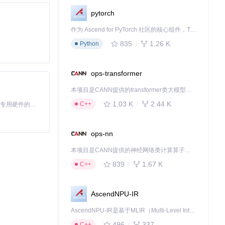
pytorch
作为 Ascend for PyTorch 社区的核心组件，TorchNPU 是昇腾专为 PyTorch 打造的深度学习适配插件，使 PyTorch 框架能够直接调用昇腾 NPU，为开发者提供昇腾 AI 处理器的超强算力。
835
1.26 K
Python
ops-transformer
本项目是CANN提供的transformer类大模型算子库，实现网络在NPU上加速计算。
1.03 K
2.44 K
C++
基于Python的Xiaozhi AI，适用于想要完整Xiaozhi体验而无需拥有专用硬件的用户。
ops-nn
本项目是CANN提供的神经网络类计算算子库，实现网络在NPU上加速计算。
839
1.67 K
C++
AscendNPU-IR
AscendNPU-IR是基于MLIR（Multi-Level Intermediate Representation）构建的，面向昇腾亲和算子编译时使用的中间表示，提供昇腾完备表达能力，通过编译优化提升昇腾AI处理器计算效率，支持通过生态框架使能昇腾AI处理器与深度调优
496
337
C++