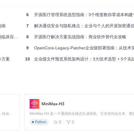
6
开源医疗管理系统选型指南：3个维度教你零成本构建专
指南
7
解决通信安全与隐私痛点：企业与个人的开源加密通
用全指南
8
开源医疗解决方案实战指南：商业软件替代全攻略
9
OpenCore-Legacy-Patcher企业级部署指南：从
医学术语库插件（+120MB），能源行业则添加实时数据处理模块（+85
本方案
10
企业级文件预览系统架构设计：3大技术选型 + 5个实
=16GB)  # AVX2指令集（处理器加速运算技术）

bgomp1"])

MiniMax-H3
Claude Code 的开源替代方案。连接任意大模型，编辑代码，运行命令，自动验证 — 全自动执行。用 Rust 构建，极致性能。 ｜ An open-source alternative to Claude Code. Connect any LLM, edit code, run commands, and verify changes — autonomously. Built in Rust for speed. Get Started
块选择性打包：
0
0
Python