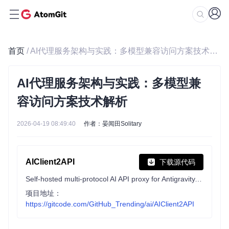
首页
/ AI代理服务架构与实践：多模型兼容访问方案技术解析
AI代理服务架构与实践：多模型兼
容访问方案技术解析
2026-04-19 08:49:40
作者：晏闻田Solitary
AIClient2API
下载源代码
Self-hosted multi-protocol AI API proxy for Antigravity, Codex, Grok, Kiro, OpenAI, Claude, and custom providers. Supports OpenAI-compatible API, Claude API, Gemini protocol conversion, GPT, Grok Build, Claude Opus, Gemini Pro, Kimi, MiniMax, provider pools, smart routing, and automatic failover.
项目地址：
https://gitcode.com/GitHub_Trending/ai/AIClient2API