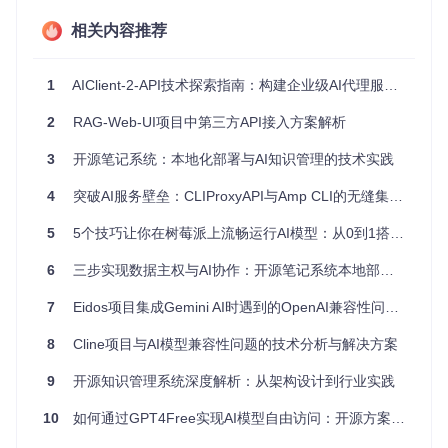
错误处理
：建立跨模型的错误码映射机制
相关内容推荐
这种设计不仅降低了接入新模型的开发成本，还为上层应用提
供了一致的调用体验，使开发者可以专注于业务逻辑而非协议
细节。
1
AIClient-2-API技术探索指南：构建企业级AI代理服务的实践路径
2
RAG-Web-UI项目中第三方API接入方案解析
账户池管理策略：提升服务可用性的关键设计
3
开源笔记系统：本地化部署与AI知识管理的技术实践
在高并发场景下，单一账户的API调用限制往往成为性能瓶
颈。AIClient-2-API的账户池管理系统通过智能调度算法，实
4
突破AI服务壁垒：CLIProxyAPI与Amp CLI的无缝集成方案
现了多账户资源的最优利用。
5
5个技巧让你在树莓派上流畅运行AI模型：从0到1搭建本地智能服务
账户池管理包含三个核心模块：
6
三步实现数据主权与AI协作：开源笔记系统本地部署方案全解析
健康检查
：定期验证账户有效性，自动剔除异常账户
负载均衡
：基于活跃度和配额情况分配请求
7
Eidos项目集成Gemini AI时遇到的OpenAI兼容性问题解析
故障转移
：检测到账户异常时自动切换至备用账户
8
Cline项目与AI模型兼容性问题的技术分析与解决方案
系统采用加权轮询算法进行账户选择，权重基于账户的剩余配
9
开源知识管理系统深度解析：从架构设计到行业实践
额和历史响应速度动态调整。这种策略既保证了资源利用最大
化，又确保了服务的稳定性和响应速度。
10
如何通过GPT4Free实现AI模型自由访问：开源方案技术指南