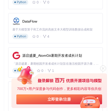
3000端口未被占用
0
0
Python
npm依赖安装成功
配置文件自动生成
3. 访问管理控制台
在浏览器中打开
http://localhost:300
DataFlow
0
，系统将显示管理界面：
基于大模型算子和工作流的高效文本大模型训练数据合成框架
0
4
Python
控制台验证清单
系统状态显示正常
服务运行时间正确
源启盛夏_AtomGit暑期开发者成长计划
内存使用处于合理范围
「源启盛夏」暑期校园开发者成长计划旨在激活校园开源力量，通过积分激励、认证扶持、资源倾斜等形式，引导高校组织和开发者完成「入驻 — 建项目 — 做贡献 — 获认证 — 得资源」的完整闭环。无论你是想带领社团入驻平台的组织者，还是希望用代码贡献证明自己的开发者，都能在这里找到属于你的成长路径。
API调用优化：提升性能的实践技巧
0
1
Markdown
为充分发挥AIClient-2-API的性能，建议采用以下优化策略：
请求批处理
：将多个独立请求合并为批量调用，减少网络往返
700万+用户深度参与代码创作，更多精彩内容等你共创
py-xiaozhi
连接复用
：启用HTTP/2支持，复用TCP连接
缓存策略
：对重
复请求启用结果缓存，设置合理的过期时间
超时控制
：根据模
基于Python的Xiaozhi AI，适用于想要完整Xiaozhi体验而无需拥有专用硬件的用户。
立即登录/注册
型特性设置差异化的超时阈值
0
1
Python
这些优化措施可使API调用效率提升30%以上，同时显著降低