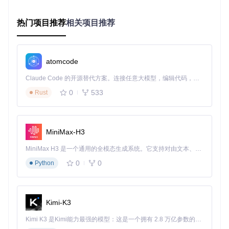
环境配置：从源码到服务的部署流程
热门项目推荐
相关项目推荐
部署AIClient-2-API仅需三个核心步骤，整个过程可在5分钟内
完成：
1. 源码获取
atomcode
git 
clone
Claude Code 的开源替代方案。连接任意大模型，编辑代码，运行命令，自动验证 — 全自动执行。用 Rust 构建，极致性能。 ｜ An open-source alternative to Claude Code. Connect any LLM, edit code, run commands, and verify changes — autonomously. Built in Rust for speed. Get Started
cd
0
533
Rust
环境检查清单
Node.js v14+已安装
MiniMax-H3
Git命令可用
网络连接正常
MiniMax H3 是一个通用的全模态生成系统。它支持对由文本、图像、视频和音频组成的多模态上下文进行统一理解，并能生成分辨率高达 2K、时长可达 15 秒的带原生立体声音频的视频。得益于面向任务泛化的系统设计，H3 在预训练阶段就已具备广泛的多模态上下文理解与生成能力，能够出色地执行复杂的多模态指令。
0
0
Python
2. 依赖安装与服务启动
根据操作系统选择对应的启动脚本：
Linux/macOS：
./install-and-run.sh
Windows：双击
install-and-run.bat
Kimi-K3
服务启动检查清单
Kimi K3 是Kimi能力最强的模型：这是一个拥有 2.8 万亿参数的混合专家（MoE）模型，具备原生视觉理解能力，并支持 100 万 token 的上下文窗口。