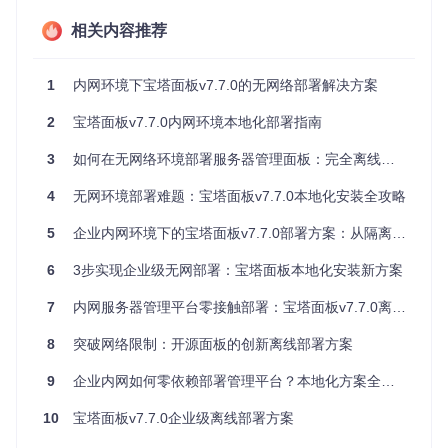
核心资源包含四个关键文件：主安装脚本（install/install_pane
相关内容推荐
l.sh）、面板程序包（install/src/LinuxPanel-7.7.0.zip）、初始
化脚本（install/src/bt7.init）和公共配置脚本（install/public.s
h），这些文件构成了离线部署的基础。
1
内网环境下宝塔面板v7.7.0的无网络部署解决方案
核心实施：本地化部署架构搭建
2
宝塔面板v7.7.0内网环境本地化部署指南
部署架构设计
3
如何在无网络环境部署服务器管理面板：完全离线解决方案
离线部署采用三层架构设计：基础环境层负责系统依赖检测与
4
无网环境部署难题：宝塔面板v7.7.0本地化安装全攻略
配置，应用层包含面板核心程序与服务管理，数据层处理配置
存储与运行日志。这种架构确保所有组件均通过本地文件交
5
企业内网环境下的宝塔面板v7.7.0部署方案：从隔离挑战到高效运维
互，完全消除网络依赖。
6
3步实现企业级无网部署：宝塔面板本地化安装新方案
本地化适配改造
7
内网服务器管理平台零接触部署：宝塔面板v7.7.0离线实施方案
关键步骤在于对安装脚本进行本地化改造：
8
突破网络限制：开源面板的创新离线部署方案
创建专用工作目录：
mkdir -p /root/btpanel-offlin
e && cd /root/btpanel-offline
9
企业内网如何零依赖部署管理平台？本地化方案全解析
复制核心文件：
cp /path/to/{LinuxPanel-7.7.0.zi
p,install_panel.sh,bt7.init,public.sh} .
10
宝塔面板v7.7.0企业级离线部署方案
解压程序包：
unzip LinuxPanel-7.7.0.zip
编辑install_panel.sh，将所有wget网络下载命令替换为本