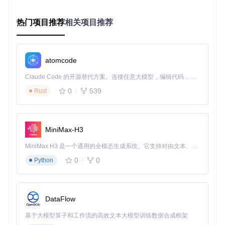
地文件复制操作，确保所有资源引用均指向本地路径
安装执行流程
热门项目推荐
相关项目推荐
完成脚本改造后，执行以下命令启动安装：
chmod
 +x install_panel.sh

atomcode
Claude Code 的开源替代方案。连接任意大模型，编辑代码，运行命令，自动验证 — 全自动执行。用 Rust 构建，极致性能。 ｜ An open-source alternative to Claude Code. Connect any LLM, edit code, run commands, and verify changes — autonomously. Built in Rust for speed. Get Started
安装过程会自动进行环境检测、依赖配置和程序部署，全程无
0
539
Rust
需网络连接。出现确认提示时输入"y"继续，系统将完成剩余的
自动化部署流程。
验证优化：服务配置与安全加固
MiniMax-H3
MiniMax H3 是一个通用的全模态生成系统。它支持对由文本、图像、视频和音频组成的多模态上下文进行统一理解，并能生成分辨率高达 2K、时长可达 15 秒的带原生立体声音频的视频。得益于面向任务泛化的系统设计，H3 在预训练阶段就已具备广泛的多模态上下文理解与生成能力，能够出色地执行复杂的多模态指令。
服务状态验证
0
0
Python
安装完成后，通过以下命令启动并验证服务状态：
/etc/init.d/bt start

DataFlow
基于大模型算子和工作流的高效文本大模型训练数据合成框架
成功启动后，系统会显示内网访问地址（格式为http://内网IP: