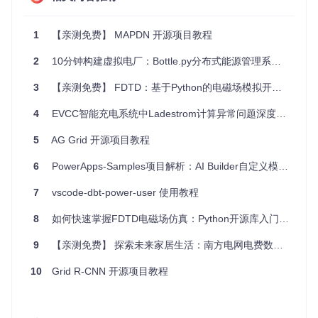
# 初始化输入数据
1
【亲测免费】 MAPDN 开源项目教程
input_data = {

"nodes"
: [

2
10分钟构建虚拟电厂：Bottle.py分布式能源管理系统实战指南
        {
"id"
: 
1
, 
"u_rated"
: 
10.5
},

        {
"id"
: 
2
, 
"u_rated"
: 
10.5
},

3
【亲测免费】 FDTD：基于Python的电磁场模拟开源库教程【FDTD】
    ],

"lines"
: [

4
EVCC智能充电系统中Ladestrom计算异常问题深度解析
        {
"id"
: 
1
, 
"from_node"
: 
1
, 
"to_node"
: 
2
, 
"r1"
: 
0.1
    ],

5
AG Grid 开源项目教程
"loads"
: [

        {
"id"
: 
1
, 
"node"
: 
2
, 
"p_specified"
: 
100.0
, 
"q_spe
    ],

6
PowerApps-Samples项目解析：AI Builder自定义模型集成实战教程
}

7
vscode-dbt-power-user 使用教程
# 初始化模型
model.initialize(input_data)

8
如何快速掌握FDTD电磁场仿真：Python开源库入门指南
# 运行潮流计算
9
【亲测免费】 探索未来家居生活：南方电网电费数据HA集成
output_data = model.calculate_power_flow()

10
Grid R-CNN 开源项目教程
# 输出结果
print