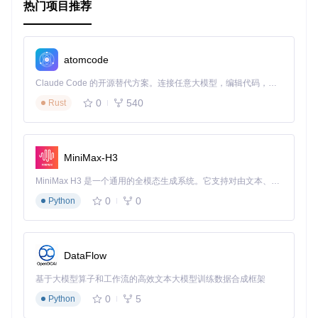
热门项目推荐
3. 应用案例和最佳实践
应用案例
atomcode
Power Grid Model 被广泛应用于以下场景：
Claude Code 的开源替代方案。连接任意大模型，编辑代码，运行命令，自动验证 — 全自动执行。用 Rust 构建，极致性能。 ｜ An open-source alternative to Claude Code. Connect any LLM, edit code, run commands, and verify changes — autonomously. Built in Rust for speed. Get Started
电网规划与扩展
：模拟不同扩展计划对电网的影响，评估未
来电网的可靠性。
0
540
Rust
可靠性分析
：分析电网在不同故障条件下的表现，识别潜在
的瓶颈。
可再生能源集成
：评估可再生能源接入对电网的影响，制定
MiniMax-H3
优化策略。
最佳实践
MiniMax H3 是一个通用的全模态生成系统。它支持对由文本、图像、视频和音频组成的多模态上下文进行统一理解，并能生成分辨率高达 2K、时长可达 15 秒的带原生立体声音频的视频。得益于面向任务泛化的系统设计，H3 在预训练阶段就已具备广泛的多模态上下文理解与生成能力，能够出色地执行复杂的多模态指令。
数据验证
：在运行计算之前，务必对输入数据进行验证，确
保数据的准确性和完整性。
0
0
Python
并行计算
：利用 Power Grid Model 的并行计算能力，处理
大规模电网模型，提高计算效率。
模型更新
：在实际应用中，电网状态会不断变化，定期更新
模型数据以反映最新的电网状态。
DataFlow
基于大模型算子和工作流的高效文本大模型训练数据合成框架
4. 典型生态项目
0
5
Python
Power Grid Model 作为电力系统分析的核心库，与其他开源