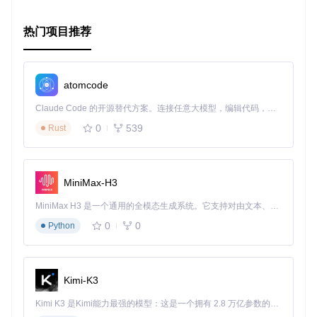
最新更新记录
热门项目推荐
[
![Stargazers over time
](
https://starchart.cc/flowerwind/
atomcode
Claude Code 的开源替代方案。连接任意大模型，编辑代码，运行命令，自动验证 — 全自动执行。用 Rust 构建，极致性能。 ｜ An open-source alternative to Claude Code. Connect any LLM, edit code, run commands, and verify changes — autonomously. Built in Rust for speed. Get Started
0
539
Rust
MiniMax-H3
MiniMax H3 是一个通用的全模态生成系统。它支持对由文本、图像、视频和音频组成的多模态上下文进行统一理解，并能生成分辨率高达 2K、时长可达 15 秒的带原生立体声音频的视频。得益于面向任务泛化的系统设计，H3 在预训练阶段就已具备广泛的多模态上下文理解与生成能力，能够出色地执行复杂的多模态指令。
0
0
Python
Kimi-K3
Kimi K3 是Kimi能力最强的模型：这是一个拥有 2.8 万亿参数的混合专家（MoE）模型，具备原生视觉理解能力，并支持 100 万 token 的上下文窗口。