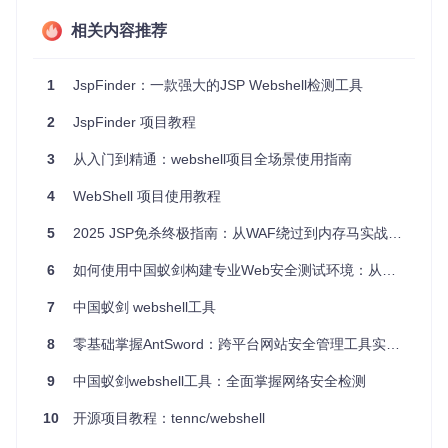
ell。
对于新部署或升级的Web应用程序，进行安全性检查。
相关内容推荐
在渗透测试中，作为辅助工具以确定是否存在Webshell漏
洞。
1
JspFinder：一款强大的JSP Webshell检测工具
项目特点
2
JspFinder 项目教程
高效检测
：使用逆拓扑排序配合ASM库，能够检测跨多层
3
从入门到精通：webshell项目全场景使用指南
嵌套方法调用的恶意Webshell。
精准分析
：基于输入流对恶意方法的影响进行污点跟踪，
4
WebShell 项目使用教程
减少误报。
低侵入性
：不影响服务器正常运行，安全可靠。
5
2025 JSP免杀终极指南：从WAF绕过到内存马实战全解析
持续更新
：项目团队不断改进，计划扩展对更多类型Webs
hell和混淆Webshell的支持。
6
如何使用中国蚁剑构建专业Web安全测试环境：从安装到高级应用全指南
要开始使用JspFinder，只需几步简单的命令行操作，就能轻
7
中国蚁剑 webshell工具
松检测指定的Web目录。项目文档清晰，提供了详细的操作指
南和示例。
8
零基础掌握AntSword：跨平台网站安全管理工具实战指南
总的来说，JspFinder是一个强大且实用的安全工具，无论您
9
中国蚁剑webshell工具：全面掌握网络安全检测
是安全专家还是运维人员，都值得将其加入您的工具箱。现在
就加入项目，为你的Java Web应用筑起一道坚实的防护墙！
10
开源项目教程：tennc/webshell
GitHub地址