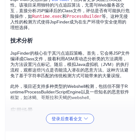
性。该项目采用独特的污点追踪算法，无需与Web服务器交
互，直接分析JSP编译后的Class文件，评估是否有可能执行危
险操作，如
Runtime.exec
和
ProcessBuilder
等。这种无侵
入性的检测方式使得JspFinder成为在生产环境中安全使用的
理想选择。
技术分析
JspFinder的核心在于其污点追踪策略。首先，它会将JSP文件
编译成Class文件，接着利用ASM库动态分析类的方法调用，
为方法设置污点标记。随后，模拟Java虚拟机（JVM）的执行
流程，观察这些污点是否能流入潜在的恶意方法。这种方法避
免了基于字符串匹配的传统检测方式可能带来的大量误报。
此外，项目还支持多种类型的Webshell检测，包括但不限于R
untime/ProcessBuilder/ScriptEngine以及一些知名的恶意软件
框架，如冰蝎、哥斯拉和天蝎的webshell。
应用场景
登录后查看全文
JspFinder广泛适用于以下场景：
定期扫描服务器，及时发现并清除可能存在的JSP Websh