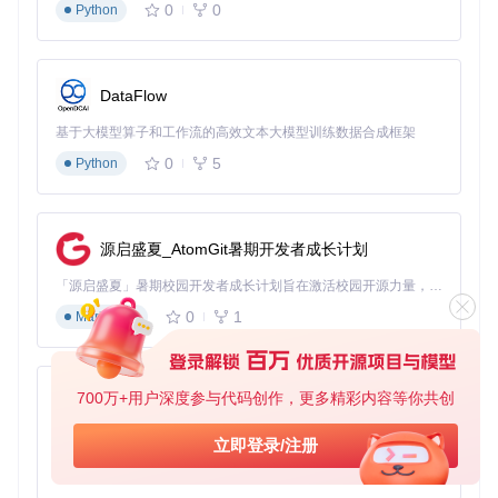
0
0
Python
DataFlow
基于大模型算子和工作流的高效文本大模型训练数据合成框架
0
5
Python
源启盛夏_AtomGit暑期开发者成长计划
「源启盛夏」暑期校园开发者成长计划旨在激活校园开源力量，通过积分激励、认证扶持、资源倾斜等形式，引导高校组织和开发者完成「入驻 — 建项目 — 做贡献 — 获认证 — 得资源」的完整闭环。无论你是想带领社团入驻平台的组织者，还是希望用代码贡献证明自己的开发者，都能在这里找到属于你的成长路径。
0
1
Markdown
700万+用户深度参与代码创作，更多精彩内容等你共创
py-xiaozhi
基于Python的Xiaozhi AI，适用于想要完整Xiaozhi体验而无需拥有专用硬件的用户。
立即登录/注册
0
1
Python