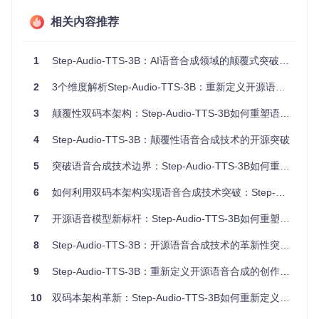
力提升显著。
相关内容推荐
语音合成双码本工作流程图
音乐化语音生成：从"说"到"唱"的技术跨越
1
Step-Audio-TTS-3B：AI语音合成领域的颠覆式突破，重新定义语音创作边界
针对传统TTS无法处理音乐化语音的技术空白，Step-Audio-T
TS-3B开发了专用声码器和节奏控制机制。通过文本标记系统
2
3个维度解析Step-Audio-TTS-3B：重新定义开源语音合成技术边界
（如在文本中插入特定指令），模型能够精确控制语音的节奏
和韵律，实现从正常朗读到说唱（RAP）的平滑过渡。同时，
3
颠覆性双码本架构：Step-Audio-TTS-3B如何重塑语音合成技术规则
哼唱合成（Humming）功能支持无歌词旋律生成，为音乐创
作领域提供了全新的交互方式。这种技术突破使得语音合成不
4
Step-Audio-TTS-3B：颠覆性语音合成技术的开源突破
再局限于语言传递，更扩展到音乐表达的新维度。
5
突破语音合成技术边界：Step-Audio-TTS-3B如何重构人机交互体验
多情感语音生成对比示意图
6
如何利用双码本架构实现语音合成技术突破：Step-Audio-TTS-3B完整实践指南
轻量化部署：8G显存实现工业级性能
7
开源语音模型新标杆：Step-Audio-TTS-3B如何重塑语音交互体验
模型优化团队采用先进的模型压缩技术，将千亿级模型的核心
能力浓缩到3B参数规模。通过ONNX格式转换和推理优化，St
ep-Audio-TTS-3B可在仅8G显存的消费级GPU上流畅运行，
8
Step-Audio-TTS-3B：开源语音合成技术的革新性突破与全方位解析
推理延迟控制在实时交互可接受范围内。这种轻量化特性打破
了高性能语音合成对专业硬件的依赖，为边缘设备部署和大规
9
Step-Audio-TTS-3B：重新定义开源语音合成的创作边界
模应用提供了可能，使智能音箱、车载系统等终端设备都能具
备高质量语音合成能力。
10
双码本架构革新：Step-Audio-TTS-3B如何重新定义语音合成的技术边界与商业价值