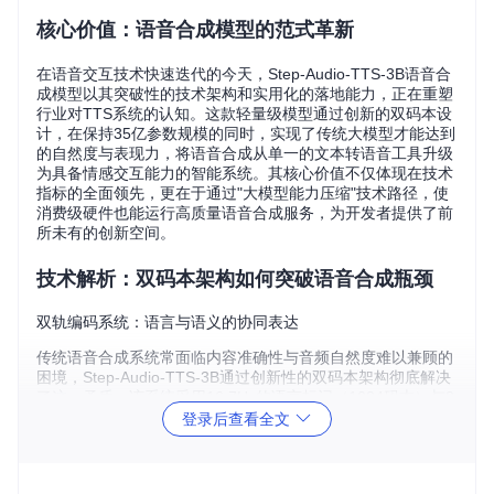
核心价值：语音合成模型的范式革新
在语音交互技术快速迭代的今天，Step-Audio-TTS-3B语音合
成模型以其突破性的技术架构和实用化的落地能力，正在重塑
行业对TTS系统的认知。这款轻量级模型通过创新的双码本设
计，在保持35亿参数规模的同时，实现了传统大模型才能达到
的自然度与表现力，将语音合成从单一的文本转语音工具升级
为具备情感交互能力的智能系统。其核心价值不仅体现在技术
指标的全面领先，更在于通过"大模型能力压缩"技术路径，使
消费级硬件也能运行高质量语音合成服务，为开发者提供了前
所未有的创新空间。
技术解析：双码本架构如何突破语音合成瓶颈
双轨编码系统：语言与语义的协同表达
传统语音合成系统常面临内容准确性与音频自然度难以兼顾的
困境，Step-Audio-TTS-3B通过创新性的双码本架构彻底解决
了这一矛盾。该系统采用16.7Hz的语言标记（1024码本）与2
5Hz的语义标记（4096码本）并行工作：语言标记确保文本转
登录后查看全文
语音的内容一致性，语义标记则负责捕捉语音中的情感色彩和
韵律变化。这种设计使模型在保持低字符错误率的同时，能更
细腻地表达语音的情感层次，相比传统单码本架构，情感表现