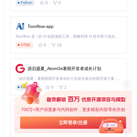
0
0
Python
能力展现出重要社会价值。其内置的方言合成模块支持粤语、
四川话等多种方言，为听力障碍人士提供了个性化的语音辅助
工具。教育机构的应用案例表明，方言语音合成系统使偏远地
区儿童的语言学习效率提升50%，为教育公平提供了技术支
Toonflow-app
持。
Toonflow 是一款 AI 短剧漫剧工具，能够利用 AI 技术将小说自动转化为剧本，并结合 AI 生成的图片和视频，实现高效的短剧创作。借助 Toonflow，可以轻松完成从文字到影像的全流程，让短剧制作变得更加智能与便捷。
开发者上手指南
0
16
HTML
环境配置要求
硬件要求：最低8GB显存的GPU（推荐NVIDIA RTX 30系列
及以上）
源启盛夏_AtomGit暑期开发者成长计划
软件环境：Python 3.8+，PyTorch 2.0+，ONNX Runtime
1.12+
「源启盛夏」暑期校园开发者成长计划旨在激活校园开源力量，通过积分激励、认证扶持、资源倾斜等形式，引导高校组织和开发者完成「入驻 — 建项目 — 做贡献 — 获认证 — 得资源」的完整闭环。无论你是想带领社团入驻平台的组织者，还是希望用代码贡献证明自己的开发者，都能在这里找到属于你的成长路径。
依赖安装：通过pip安装requirements.txt中指定的依赖包
快速开始步骤
0
1
Markdown
克隆项目仓库：
git 
clone
cd
700万+用户深度参与代码创作，更多精彩内容等你共创
AionUi
免费、本地、开源的 24/7 全天候 Cowork 应用，以及适用于 Gemini CLI、Claude Code、Codex、OpenCode、Qwen Code、Goose CLI、Auggie 等的 OpenClaw | 🌟 喜欢就点star吧
模型权重下载： 按照README.md中的指引下载预训练模
立即登录/注册
型权重文件
0
6
TypeScript