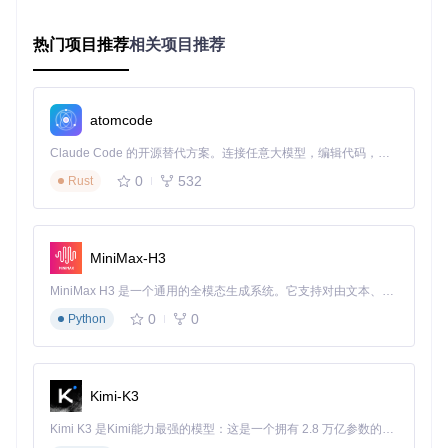
场景落地：从技术创新到产业应用
热门项目推荐
相关项目推荐
游戏语音开发：动态NPC语音系统
在游戏开发领域，Step-Audio-TTS-3B带来了革命性的工作流
改进。传统游戏语音需要提前录制大量台词，而采用该模型
后，开发者可通过文本动态生成NPC语音，支持实时对话和剧
atomcode
情分支变化。某角色扮演游戏开发商测试显示，使用该模型
后，语音资源包体积减少80%，同时NPC交互的自然度提升明
Claude Code 的开源替代方案。连接任意大模型，编辑代码，运行命令，自动验证 — 全自动执行。用 Rust 构建，极致性能。 ｜ An open-source alternative to Claude Code. Connect any LLM, edit code, run commands, and verify changes — autonomously. Built in Rust for speed. Get Started
显，玩家沉浸感显著增强。开发者只需通过简单API调用，即
0
532
Rust
可实现不同角色、不同情绪的语音生成，极大降低了游戏语音
制作的门槛。
智能交互终端：情感化语音助手
MiniMax-H3
智能硬件制造商正利用Step-Audio-TTS-3B的多情感语音能
力，开发新一代情感交互设备。通过将情感识别系统与TTS模
MiniMax H3 是一个通用的全模态生成系统。它支持对由文本、图像、视频和音频组成的多模态上下文进行统一理解，并能生成分辨率高达 2K、时长可达 15 秒的带原生立体声音频的视频。得益于面向任务泛化的系统设计，H3 在预训练阶段就已具备广泛的多模态上下文理解与生成能力，能够出色地执行复杂的多模态指令。
型结合，智能音箱能根据用户语音情绪动态调整回应语气，使
0
0
Python
交互更加自然贴心。测试数据显示，采用情感化语音的智能助
手用户满意度提升40%，用户使用时长增加35%。该模型支持
的7种基础情绪表达，能覆盖日常交互中的大多数情感需求场
景。
Kimi-K3
无障碍沟通：方言语音合成系统
Kimi K3 是Kimi能力最强的模型：这是一个拥有 2.8 万亿参数的混合专家（MoE）模型，具备原生视觉理解能力，并支持 100 万 token 的上下文窗口。
针对特殊人群的沟通需求，Step-Audio-TTS-3B的多语言支持