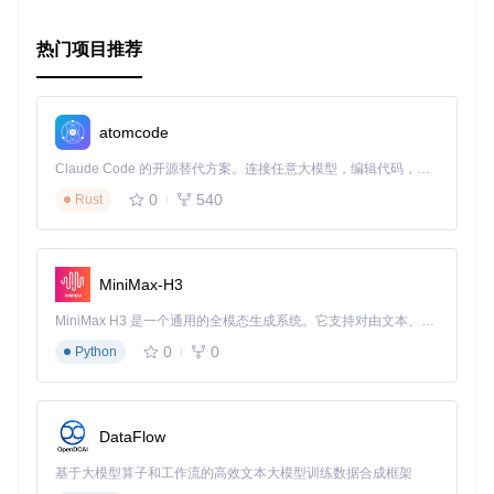
热门项目推荐
atomcode
Claude Code 的开源替代方案。连接任意大模型，编辑代码，运行命令，自动验证 — 全自动执行。用 Rust 构建，极致性能。 ｜ An open-source alternative to Claude Code. Connect any LLM, edit code, run commands, and verify changes — autonomously. Built in Rust for speed. Get Started
0
540
Rust
MiniMax-H3
MiniMax H3 是一个通用的全模态生成系统。它支持对由文本、图像、视频和音频组成的多模态上下文进行统一理解，并能生成分辨率高达 2K、时长可达 15 秒的带原生立体声音频的视频。得益于面向任务泛化的系统设计，H3 在预训练阶段就已具备广泛的多模态上下文理解与生成能力，能够出色地执行复杂的多模态指令。
0
0
Python
DataFlow
基于大模型算子和工作流的高效文本大模型训练数据合成框架