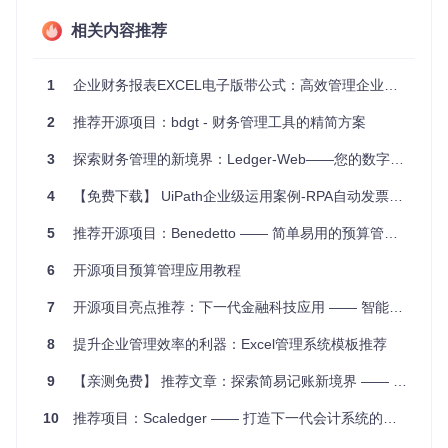
项目特点
相关内容推荐
双重记账
: 遵循专业会计原则，确保财务记录准确无误。
多源导入
: 支持OFX和Gnucash格式，方便从银行等金融
机构导入交易数据。
1
企业财务报表EXCEL电子版带公式：高效管理企业财务的利器
自定义报告
: 使用Lua编写脚本，可创建符合自身需求的财
2
推荐开源项目：bdgt - 财务管理工具的精简方案
务报表。
直观界面
: 提供易于使用的界面，让复杂财务操作变得简单
3
探索财务管理的新境界：Ledger-Web——您的数字账本门户
易懂。
快速安装
: 简单的安装流程，无需繁琐设置即可快速启动使
4
【免费下载】 UiPath企业级运用案例-RPA自动发票下载机器人源码：让财务自动化不再是梦
用。
持续更新
: 开发团队积极维护，新特性和改进将持续推出。
5
推荐开源项目：Benedetto —— 简单易用的预算管理工具
综合以上特性，无论你是财务管理新手还是经验丰富的用户，
6
开源项目预算管理应用教程
MoneyGo都能成为你得力的财务管理助手。现在就尝试它，
开启你的高效财务管理之旅吧！
7
开源项目亮点推荐：下一代金融科技应用 —— 智能银行平台
8
提升企业管理效率的利器：Excel管理系统模板推荐
9
【亲测免费】 推荐文章：探索简易记账新境界 —— 开源简约记账小程序深度剖析
10
推荐项目：Scaledger —— 打造下一代会计系统的技术先锋