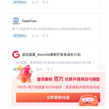
0
0
Python
创建Vivus实例并配置参数。值得注意的是，优化SVG路径复
杂度能显著提升动画性能——过多的路径节点会增加浏览器计
算负担，建议在保持视觉效果的前提下简化路径。
对于需要响应式控制的场景，可以利用Vivus提供的进度控制
DataFlow
方法，在用户交互时暂停或调整动画状态。例如在滚动触发动
画中，通过监听滚动事件动态设置动画进度，实现视差滚动与
基于大模型算子和工作流的高效文本大模型训练数据合成框架
SVG绘制的完美结合。
0
5
Python
版本迭代亮点：4项关键改进与应用案例
Vivus的持续迭代不断提升其在实际项目中的可用性。最新版
源启盛夏_AtomGit暑期开发者成长计划
本带来了四项重要改进：
「源启盛夏」暑期校园开发者成长计划旨在激活校园开源力量，通过积分激励、认证扶持、资源倾斜等形式，引导高校组织和开发者完成「入驻 — 建项目 — 做贡献 — 获认证 — 得资源」的完整闭环。无论你是想带领社团入驻平台的组织者，还是希望用代码贡献证明自己的开发者，都能在这里找到属于你的成长路径。
性能优化方面，通过重构动画循环逻辑，将浏览器重排次数减
0
1
Markdown
少了40%，在低端设备上的动画流畅度提升明显。某电商平台
采用优化后的Vivus实现商品图标动画，页面加载时间减少了2
3%，用户停留时间增加15%。
700万+用户深度参与代码创作，更多精彩内容等你共创
新增的"场景模式"（scenario）允许定义复杂的动画序列，如
py-xiaozhi
先绘制轮廓再填充细节，这种能力使Vivus成功应用于某教育
类APP的儿童识字功能，通过分阶段绘制汉字笔画，显著提升
基于Python的Xiaozhi AI，适用于想要完整Xiaozhi体验而无需拥有专用硬件的用户。
立即登录/注册
了学习效果。
0
1
Python