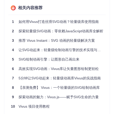
单图形，能在最短时间内完成完整动画。
相关内容推荐
图1：Sync模式下所有路径元素保持完全同步的绘制节奏
1
如何用Vivus打造丝滑SVG动画？轻量级库使用指南
延迟模式（Delayed）
则在同步绘制的基础上引入了阶梯式延
迟。虽然所有路径仍保持相同的绘制速度，但每条路径的启动
2
探索轻量级SVG动画：零依赖JavaScript动画库全解析
时间依次延后，形成错落有致的视觉层次（如图2所示）。这
种模式特别适合包含多个独立元素的组合图形，既能保持整体
3
推荐 Vivus Instant：SVG 动画的轻量级解决方案
协调感，又能突出元素间的先后关系。
4
让SVG动起来：轻量级绘制动画引擎的技术实现与场景落地
图2：Delayed模式通过阶梯式延迟创造层次感
5
SVG绘制动画引擎：让图形自己画出来
逐个模式（OneByOne）
采用严格的序列执行机制，只有当
前路径完全绘制完成后，下一条路径才开始绘制（如图3所
6
高效实现SVG动画：Vivus库让矢量图形绘制更轻松
示）。这种模式能创造出类似手写绘制的流畅体验，非常适合
需要强调绘制过程的场景，如教程步骤演示或签名动画效果。
7
5分钟让SVG动起来：轻量级动画库Vivus的实战指南
时间轴上可以清晰看到，每条轨迹都在前一条完成后才开始，
形成严格的先后顺序。
8
【亲测免费】 Vivus：一个轻量级的SVG绘制动画库
9
探索动画的魅力：Vivus.js——赋予SVG生命的力量
图3：OneByOne模式实现严格的序列绘制效果
10
Vivus 项目使用教程
除了这三种预设模式，Vivus还支持自定义脚本模式，允许开
发者通过代码精确控制每个路径的绘制时机和速度。默认脚本