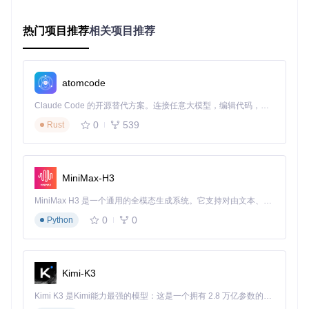
模式下（如图4），路径绘制遵循预设的优先级规则；而高级
自定义脚本（如图5）则可以实现更复杂的交错效果，满足特
热门项目推荐
相关项目推荐
殊动画需求。
图4：默认脚本模式的路径绘制序列
atomcode
图5：自定义脚本实现复杂的路径交错绘制
Claude Code 的开源替代方案。连接任意大模型，编辑代码，运行命令，自动验证 — 全自动执行。用 Rust 构建，极致性能。 ｜ An open-source alternative to Claude Code. Connect any LLM, edit code, run commands, and verify changes — autonomously. Built in Rust for speed. Get Started
0
539
Rust
实战应用指南：场景适配与最佳实践
选择合适的动画模式是实现理想效果的关键。以下通过实际场
景分析帮助开发者做出最佳选择：
MiniMax-H3
在数据仪表盘场景中，Sync模式能在页面加载时快速完成所有
MiniMax H3 是一个通用的全模态生成系统。它支持对由文本、图像、视频和音频组成的多模态上下文进行统一理解，并能生成分辨率高达 2K、时长可达 15 秒的带原生立体声音频的视频。得益于面向任务泛化的系统设计，H3 在预训练阶段就已具备广泛的多模态上下文理解与生成能力，能够出色地执行复杂的多模态指令。
图表元素的绘制，避免用户等待；而对于产品介绍页面的LOG
0
0
O动画，Delayed模式可以突出品牌标识的核心部分，再逐步
Python
展开辅助图形。OneByOne模式则特别适合交互式教程，例如
在步骤引导中，通过依次绘制箭头和说明文字，引导用户注意
力自然流动。
Kimi-K3
实施Vivus动画的基本流程包括三个步骤：首先准备结构良好
的SVG文件，确保所有需要动画的路径都具有明确的
stroke
Kimi K3 是Kimi能力最强的模型：这是一个拥有 2.8 万亿参数的混合专家（MoE）模型，具备原生视觉理解能力，并支持 100 万 token 的上下文窗口。
属性；然后通过npm或直接引入脚本方式安装Vivus库；最后