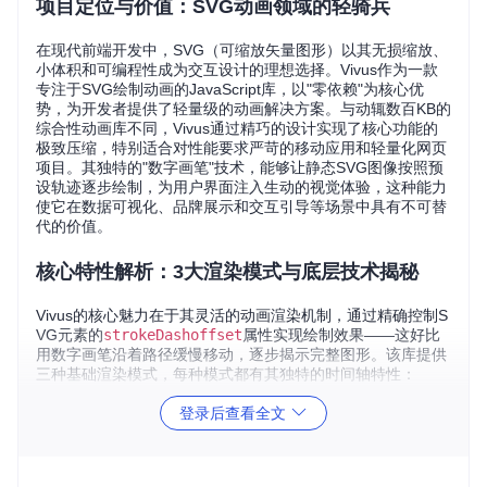
项目定位与价值：SVG动画领域的轻骑兵
在现代前端开发中，SVG（可缩放矢量图形）以其无损缩放、
小体积和可编程性成为交互设计的理想选择。Vivus作为一款
专注于SVG绘制动画的JavaScript库，以"零依赖"为核心优
势，为开发者提供了轻量级的动画解决方案。与动辄数百KB的
综合性动画库不同，Vivus通过精巧的设计实现了核心功能的
极致压缩，特别适合对性能要求严苛的移动应用和轻量化网页
项目。其独特的"数字画笔"技术，能够让静态SVG图像按照预
设轨迹逐步绘制，为用户界面注入生动的视觉体验，这种能力
使它在数据可视化、品牌展示和交互引导等场景中具有不可替
代的价值。
核心特性解析：3大渲染模式与底层技术揭秘
Vivus的核心魅力在于其灵活的动画渲染机制，通过精确控制S
VG元素的
strokeDashoffset
属性实现绘制效果——这好比
用数字画笔沿着路径缓慢移动，逐步揭示完整图形。该库提供
三种基础渲染模式，每种模式都有其独特的时间轴特性：
同步模式（Sync）
采用齐头并进的绘制策略，所有路径元素
登录后查看全文
同时开始并同时结束动画。从时间轴图表可以看出，这种模式
下所有灰色轨迹条从左侧起点同时出发，在右侧终点线处同步
终止（如图1所示）。这种模式适合需要整体呈现的图标或简