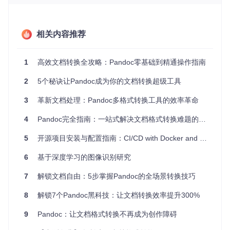
企业手册
: 制作企业内部指南或产品手册，方便员工随时查
阅。
项目特点
简单易用
: 不需深入了解编程，只需熟悉Markdown，就能
相关内容推荐
开始制作电子书。
高度定制
: 支持自定义元数据和字体，打造个性化阅读体
验。
1
高效文档转换全攻略：Pandoc零基础到精通操作指南
跨平台
: 支持主流操作系统，适应各类用户的设备需求。
2
兼容性强
5个秘诀让Pandoc成为你的文档转换超级工具
: 输出的ePub格式被广泛支持，可在大多数电子
阅读器上使用。
3
革新文档处理：Pandoc多格式转换工具的效率革命
如果你是Markdown爱好者，或者正在寻找一个简单高效的电
子书制作方案，那么Pandoc Book Maker Template绝对是你
4
Pandoc完全指南：一站式解决文档格式转换难题的5个实用技巧
的不二之选。现在就加入，开启你的电子书创作之旅吧！
5
开源项目安装与配置指南：CI/CD with Docker and Kubernetes
6
基于深度学习的图像识别研究
7
解锁文档自由：5步掌握Pandoc的全场景转换技巧
8
解锁7个Pandoc黑科技：让文档转换效率提升300%
9
Pandoc：让文档格式转换不再成为创作障碍