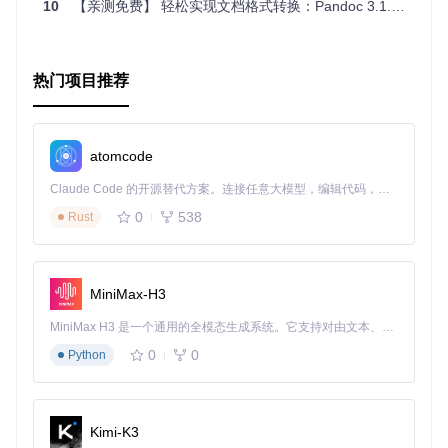
10
【亲测免费】 轻松实现文档格式转换：Pandoc 3.1.1 Windows 64位版本推荐
热门项目推荐
atomcode
Claude Code 的开源替代方案。连接任意大模型，编辑代码，运行命令，自动验证 — 全自动执行。用 Rust 构建，极致性能。 ｜ An open-source alternative to Claude Code. Connect any LLM, edit code, run commands, and verify changes — autonomously. Built in Rust for speed. Get Started
0
538
Rust
MiniMax-H3
MiniMax H3 是一个通用的全模态生成系统。它支持对由文本、图像、视频和音频组成的多模态上下文进行统一理解，并能生成分辨率高达 2K、时长可达 15 秒的带原生立体声音频的视频。得益于面向任务泛化的系统设计，H3 在预训练阶段就已具备广泛的多模态上下文理解与生成能力，能够出色地执行复杂的多模态指令。
0
0
Python
Kimi-K3