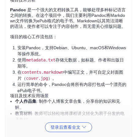
项目技术分析
Pandoc
是一个强大的文档转换工具，能够处理多种标记语言
之间的转换。在这个项目中，我们主要利用Pandoc将Markdo
wn文件转换为ePub格式的电子书。Markdown以其简洁清晰
的语法，使作者可以专注于内容创作，而无需关心排版问题。
项目的核心工作流包括：
安装Pandoc，支持Debian、Ubuntu、macOS和Windows
等操作系统。
使用
metadata.txt
存储元数据，如标题、作者和出版日
期等。
在
contents.markdown
中编写正文，并可自定义封面图
片（
cover.jpg
）。
运行简单的命令，Pandoc会将所有内容打包成一个漂亮的
ePub电子书。
项目及技术应用场景
个人作品集
: 制作个人博客文章合集，分享你的知识和见
解。
教育材料
: 教师可以轻松地将课程讲义转化为易于分发的电
子教材。
小说创作
: 作家可以用Markdown撰写小说，直接发布到各
登录后查看全文
种电子书平台。