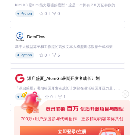
Kimi K3 是Kimi能力最强的模型：这是一个拥有 2.8 万亿参数的混合专家（MoE）模型，具备原生视觉理解能力，并支持 100 万 token 的上下文窗口。
0
0
Python
DataFlow
基于大模型算子和工作流的高效文本大模型训练数据合成框架
0
5
Python
源启盛夏_AtomGit暑期开发者成长计划
「源启盛夏」暑期校园开发者成长计划旨在激活校园开源力量，通过积分激励、认证扶持、资源倾斜等形式，引导高校组织和开发者完成「入驻 — 建项目 — 做贡献 — 获认证 — 得资源」的完整闭环。无论你是想带领社团入驻平台的组织者，还是希望用代码贡献证明自己的开发者，都能在这里找到属于你的成长路径。
0
1
Markdown
700万+用户深度参与代码创作，更多精彩内容等你共创
py-xiaozhi
基于Python的Xiaozhi AI，适用于想要完整Xiaozhi体验而无需拥有专用硬件的用户。
立即登录/注册