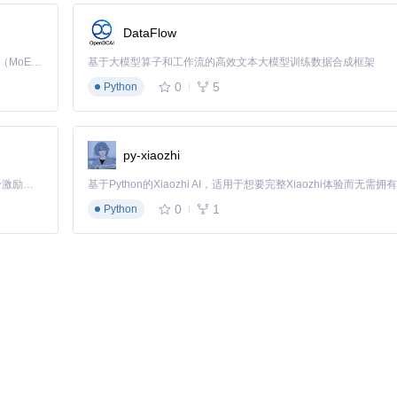
DataFlow
Kimi K3 是Kimi能力最强的模型：这是一个拥有 2.8 万亿参数的混合专家（MoE）模型，具备原生视觉理解能力，并支持 100 万 token 的上下文窗口。
基于大模型算子和工作流的高效文本大模型训练数据合成框架
0
5
Python
py-xiaozhi
「源启盛夏」暑期校园开发者成长计划旨在激活校园开源力量，通过积分激励、认证扶持、资源倾斜等形式，引导高校组织和开发者完成「入驻 — 建项目 — 做贡献 — 获认证 — 得资源」的完整闭环。无论你是想带领社团入驻平台的组织者，还是希望用代码贡献证明自己的开发者，都能在这里找到属于你的成长路径。
0
1
Python
A V进程空间，使YimMenu能够访问和修改游戏内存数据。
主要界面组件包括：