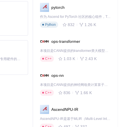
pytorch
作为 Ascend for PyTorch 社区的核心组件，TorchNPU 是昇腾专为 PyTorch 打造的深度学习适配插件，使 PyTorch 框架能够直接调用昇腾 NPU，为开发者提供昇腾 AI 处理器的超强算力。
832
1.26 K
Python
ops-transformer
本项目是CANN提供的transformer类大模型算子库，实现网络在NPU上加速计算。
1.03 K
2.43 K
C++
基于Python的Xiaozhi AI，适用于想要完整Xiaozhi体验而无需拥有专用硬件的用户。
ops-nn
本项目是CANN提供的神经网络类计算算子库，实现网络在NPU上加速计算。
836
1.66 K
C++
AscendNPU-IR
AscendNPU-IR是基于MLIR（Multi-Level Intermediate Representation）构建的，面向昇腾亲和算子编译时使用的中间表示，提供昇腾完备表达能力，通过编译优化提升昇腾AI处理器计算效率，支持通过生态框架使能昇腾AI处理器与深度调优
497
337
C++