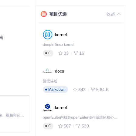
项目优选
收起
kernel
南
deepin linux kernel
33
16
C
docs
暂无描述
843
5.64 K
Markdown
kernel
MiniMax H3 是一个通用的全模态生成系统。它支持对由文本、图像、视频和音频组成的多模态上下文进行统一理解，并能生成分辨率高达 2K、时长可达 15 秒的带原生立体声音频的视频。得益于面向任务泛化的系统设计，H3 在预训练阶段就已具备广泛的多模态上下文理解与生成能力，能够出色地执行复杂的多模态指令。
openEuler内核是openEuler操作系统的核心，既是系统性能与稳定性的基石，也是连接处理器、设备与服务的桥梁。
507
539
C