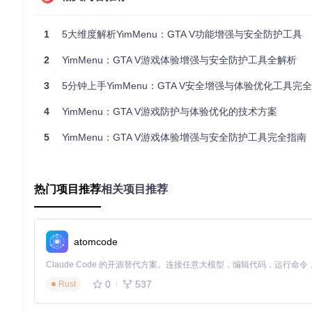
    ├── 任务困难 → 使用"生存强化"和"载具控制"

    ├── 探索体验 → 尝试"世界修改"和"快速移动"

1
5大维度解析YimMenu：GTA V功能增强与安全防护工具
2
YimMenu：GTA V游戏体验增强与安全防护工具全解析
自测问题
：YimMenu的核心架构由哪些组件构成？它们各自
3
5分钟上手YimMenu：GTA V安全增强与体验优化工具完
功能解构：核心模块技术解析
4
YimMenu：GTA V游戏防护与体验优化的技术方案
编译与部署系统
5
YimMenu：GTA V游戏体验增强与安全防护工具完全指南
YimMenu的部署过程需要基本的开发环境支持，以下是完整的
环境准备
热门项目推荐
相关项目推荐
安装Visual Studio 2022（需包含C++开发组件）
安装CMake 3.16或更高版本
确保系统已安装Git
atomcode
源代码获取
git 
clone
0
537
Rust
cd