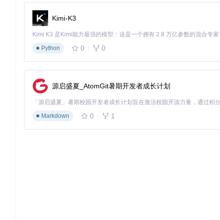
编译过程
Kimi-K3
运行CMake生成项目文件
使用Visual Studio打开解决方案
选择"Release"配置并构建项目
0
0
Python
编译输出将位于
build/bin
目录
部署步骤
源启盛夏_AtomGit暑期开发者成长计划
将编译生成的
YimMenu.dll
复制到GTA V游戏目录
运行注入器程序
injector.exe
注入成功后启动GTA V游戏
0
1
Markdown
YimMenu编译部署流程图
原理说明
：注入器通过创建远程线程的方式将DLL文件加载到GT
界面交互系统
YimMenu采用基于ImGui的界面系统，具有高度的可定制性。
主导航面板
：功能分类入口
功能配置区
：参数调整界面
状态指示器
：实时显示功能启用状态