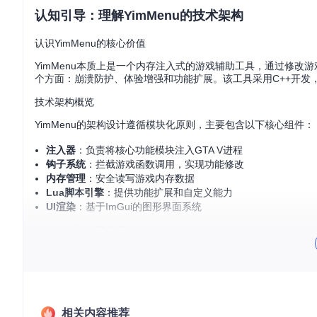
认知引导：理解YimMenu的技术架构
认识YimMenu的核心价值
YimMenu本质上是一个内存注入式的游戏辅助工具，通过修改
个方面：崩溃防护、体验增强和功能扩展。该工具采用C++开发
技术架构概览
YimMenu的架构设计遵循模块化原则，主要包含以下核心组件：
注入器
：负责将核心功能模块注入GTA V进程
钩子系统
：拦截游戏函数调用，实现功能修改
内存管理
：安全读写游戏内存数据
Lua脚本引擎
：提供功能扩展和自定义能力
UI渲染
：基于ImGui的图形界面系统
YimMenu架构示意图
功能决策树：选择适合你的使用场景
是否为初次使用?

├── 是 → 从"基础功能"开始，熟悉界面操作

└── 否 → 你需要解决什么问题?

相关内容推荐
    ├── 游戏崩溃 → 启用"防护功能"模块
