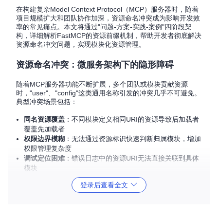
在构建复杂Model Context Protocol（MCP）服务器时，随着
项目规模扩大和团队协作加深，资源命名冲突成为影响开发效
率的常见痛点。本文将通过"问题-方案-实践-案例"四阶段架
构，详细解析FastMCP的资源前缀机制，帮助开发者彻底解决
资源命名冲突问题，实现模块化资源管理。
资源命名冲突：微服务架构下的隐形障碍
随着MCP服务器功能不断扩展，多个团队或模块贡献资源
时，"user"、"config"这类通用名称引发的冲突几乎不可避免。
典型冲突场景包括：
同名资源覆盖
：不同模块定义相同URI的资源导致后加载者
覆盖先加载者
权限边界模糊
：无法通过资源标识快速判断归属模块，增加
权限管理复杂度
调试定位困难
：错误日志中的资源URI无法直接关联到具体
模块
扩展性受限
：新增功能模块时需提前协调资源命名，降低开
登录后查看全文
发效率
这些问题在微服务架构中尤为突出，当多个独立开发的MCP服
务需要整合时，资源命名冲突可能导致系统集成成本呈指数级