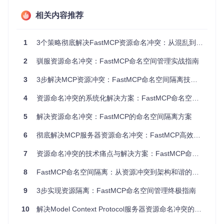
增长。
相关内容推荐
技术解析：FastMCP资源前缀的实现原理
1
3个策略彻底解决FastMCP资源命名冲突：从混乱到有序的架构实践
FastMCP通过资源前缀（Resource Prefix）机制解决命名冲
突，该功能在[src/fastmcp/server/server.py]中通过
add_reso
2
驯服资源命名冲突：FastMCP命名空间管理实战指南
urce_prefix
、
remove_resource_prefix
和
has_resourc
e_prefix
三个核心函数实现完整功能。
3
3步解决MCP资源冲突：FastMCP命名空间隔离技术的实践指南
两种前缀格式的技术对比
4
资源命名冲突的系统化解决方案：FastMCP命名空间隔离机制深度解析
FastMCP支持两种前缀格式，可通过
resource_prefix_for
mat
配置项切换：
5
解决资源命名冲突：FastMCP的命名空间隔离方案
路径格式（推荐）
6
彻底解决MCP服务器资源命名冲突：FastMCP高效管理方案
将前缀作为URI路径的一部分，格式为
resource://prefix/
7
资源命名冲突的技术痛点与解决方案：FastMCP命名空间隔离机制深度解析
path/to/resource
。这种方式符合URI设计规范，通过层次
化结构自然实现隔离。当添加前缀时，系统会拆分URI的协议
8
FastMCP命名空间隔离：从资源冲突到架构和谐的演进之路
和路径部分，将前缀插入路径起始位置，形成清晰的命名空间
层次。
9
3步实现资源隔离：FastMCP命名空间管理终极指南
协议格式（已过时）
10
解决Model Context Protocol服务器资源命名冲突的技术方案
使用
+
分隔前缀和原始URI，格式为
prefix+resource://pat
h/to/resource
。这种方式源于早期MCP规范，因不符合标