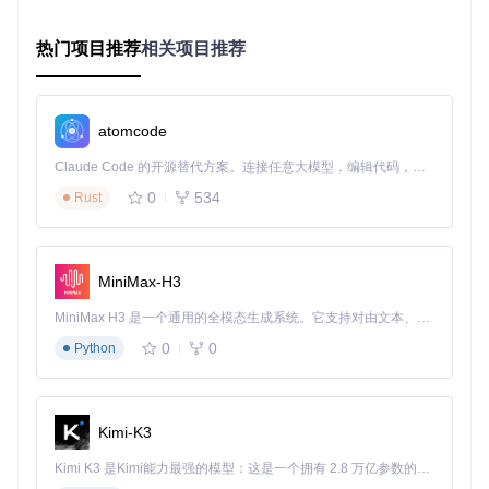
准URI格式且解析效率较低，已被标记为deprecated，仅用于
兼容旧系统。
热门项目推荐
相关项目推荐
技术选型时需考虑以下因素：
系统兼容性
：新系统建议直接采用路径格式；如需集成旧系
atomcode
统，可针对特定模块保留协议格式
团队熟悉度
：路径格式更符合开发者对URI的认知习惯，学
Claude Code 的开源替代方案。连接任意大模型，编辑代码，运行命令，自动验证 — 全自动执行。用 Rust 构建，极致性能。 ｜ An open-source alternative to Claude Code. Connect any LLM, edit code, run commands, and verify changes — autonomously. Built in Rust for speed. Get Started
习成本更低
0
534
Rust
长期维护
：FastMCP团队明确表示将在未来版本中移除对
协议格式的支持
性能要求
：路径格式可使用标准URI解析器处理，性能优于
需要自定义解析的协议格式
MiniMax-H3
三步实施：FastMCP资源前缀落地指南
MiniMax H3 是一个通用的全模态生成系统。它支持对由文本、图像、视频和音频组成的多模态上下文进行统一理解，并能生成分辨率高达 2K、时长可达 15 秒的带原生立体声音频的视频。得益于面向任务泛化的系统设计，H3 在预训练阶段就已具备广泛的多模态上下文理解与生成能力，能够出色地执行复杂的多模态指令。
0
0
Python
第一步：基础配置与环境准备
在创建FastMCP服务器实例时，通过
resource_prefix_for
mat
参数指定前缀格式：
Kimi-K3
from
 fastmcp.server.server 
import
 FastMCP

Kimi K3 是Kimi能力最强的模型：这是一个拥有 2.8 万亿参数的混合专家（MoE）模型，具备原生视觉理解能力，并支持 100 万 token 的上下文窗口。