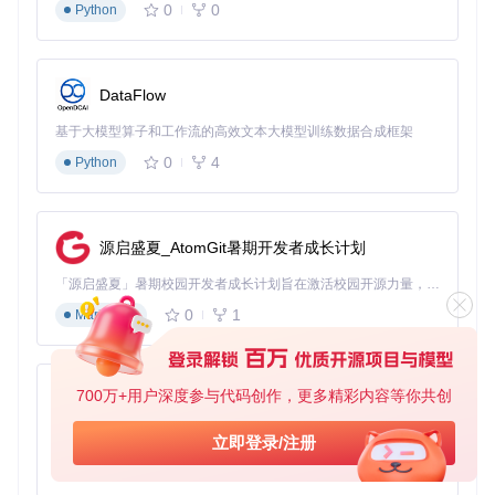
0
0
Python
# 创建使用路径格式的服务器实例
server = FastMCP(

"user-service"
,

    resource_prefix_format=
"path"
# 显式指定路径格式(默认)
DataFlow
基于大模型算子和工作流的高效文本大模型训练数据合成框架
也可通过全局配置修改默认行为，使用
temporary_settings
上下文管理器临时调整配置：
0
4
Python
import
from
 fastmcp.utilities.tests 
import
 temporary_settings

源启盛夏_AtomGit暑期开发者成长计划
with
 temporary_settings(resource_prefix_format=
"path"
):

「源启盛夏」暑期校园开发者成长计划旨在激活校园开源力量，通过积分激励、认证扶持、资源倾斜等形式，引导高校组织和开发者完成「入驻 — 建项目 — 做贡献 — 获认证 — 得资源」的完整闭环。无论你是想带领社团入驻平台的组织者，还是希望用代码贡献证明自己的开发者，都能在这里找到属于你的成长路径。
# 在该上下文中创建的所有服务器默认使用路径格式
    server = FastMCP(
"order-service"
0
1
Markdown
第二步：模块挂载与自动前缀管理
FastMCP的
mount
功能是资源前缀的典型应用，它允许将子服
700万+用户深度参与代码创作，更多精彩内容等你共创
务器的所有资源自动添加指定前缀：
py-xiaozhi
基于Python的Xiaozhi AI，适用于想要完整Xiaozhi体验而无需拥有专用硬件的用户。
立即登录/注册
main_server = FastMCP(
"main-server"
)

0
1
Python
user_server = FastMCP(
"user-server"
)

order_server = FastMCP(
"order-server"
)
